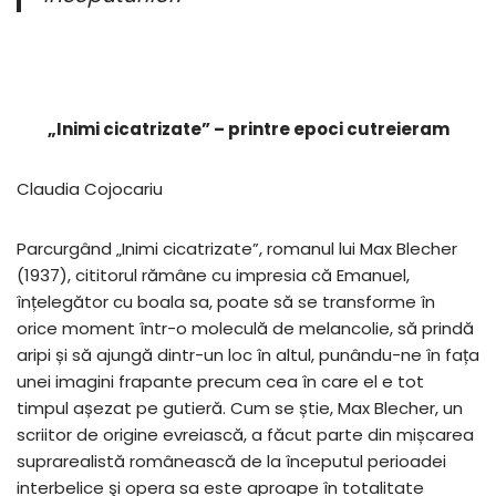
„Inimi cicatrizate” – printre epoci cutreieram
Claudia Cojocariu
Parcurgând „Inimi cicatrizate”, romanul lui Max Blecher
(1937), cititorul rămâne cu impresia că Emanuel,
înțelegător cu boala sa, poate să se transforme în
orice moment într-o moleculă de melancolie, să prindă
aripi și să ajungă dintr-un loc în altul, punându-ne în fața
unei imagini frapante precum cea în care el e tot
timpul așezat pe gutieră. Cum se știe, Max Blecher, un
scriitor de origine evreiască, a făcut parte din mișcarea
suprarealistă românească de la începutul perioadei
interbelice şi opera sa este aproape în totalitate