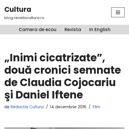
Cultura
Sari
blog.revistacultura.ro
la
conținut
Camera de ecou
Revista
In English
„Inimi cicatrizate”,
două cronici semnate
de Claudia Cojocariu
şi Daniel Iftene
de
Redactia Cultura
14 decembrie 2016
Film