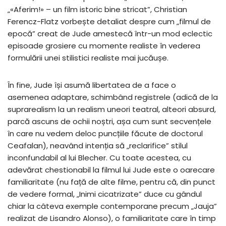
„«Aferim!» – un film istoric bine stricat”, Christian
Ferencz-Flatz vorbește detaliat despre cum „filmul de
epocă” creat de Jude amestecă într-un mod eclectic
episoade grosiere cu momente realiste în vederea
formulării unei stilistici realiste mai jucăușe.
În fine, Jude își asumă libertatea de a face o
asemenea adaptare, schimbând registrele (adică de la
suprarealism la un realism uneori teatral, alteori absurd,
parcă ascuns de ochii noștri, așa cum sunt secvențele
în care nu vedem deloc puncțiile făcute de doctorul
Ceafalan), neavând intenția să „reclarifice” stilul
inconfundabil al lui Blecher. Cu toate acestea, cu
adevărat chestionabil la filmul lui Jude este o oarecare
familiaritate (nu față de alte filme, pentru că, din punct
de vedere formal, „Inimi cicatrizate” duce cu gândul
chiar la câteva exemple contemporane precum „Jauja”
realizat de Lisandro Alonso), o familiaritate care în timp