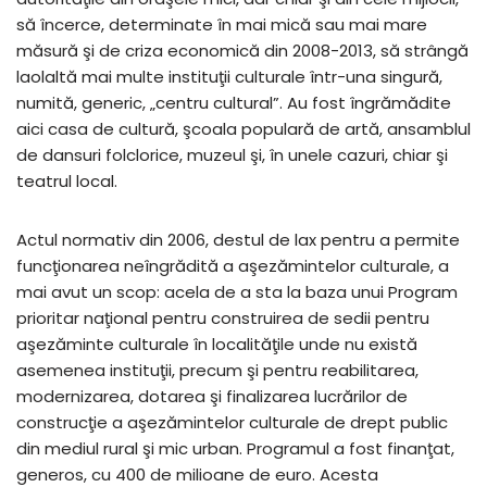
să încerce, determinate în mai mică sau mai mare
măsură şi de criza economică din 2008-2013, să strângă
laolaltă mai multe instituţii culturale într-una singură,
numită, generic, „centru cultural”. Au fost îngrămădite
aici casa de cultură, şcoala populară de artă, ansamblul
de dansuri folclorice, muzeul şi, în unele cazuri, chiar şi
teatrul local.
Actul normativ din 2006, destul de lax pentru a permite
funcţionarea neîngrădită a aşezămintelor culturale, a
mai avut un scop: acela de a sta la baza unui Program
prioritar naţional pentru construirea de sedii pentru
aşezăminte culturale în localităţile unde nu există
asemenea instituţii, precum şi pentru reabilitarea,
modernizarea, dotarea şi finalizarea lucrărilor de
construcţie a aşezămintelor culturale de drept public
din mediul rural şi mic urban. Programul a fost finanţat,
generos, cu 400 de milioane de euro. Acesta