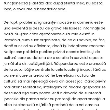
funcţionează şi astăzi, dar, după ştiinţa mea, nu există,
încă, o evaluare a beneficiilor sale.
De fapt, problema ignoranţei noastre în domeniu este
una evidentă şi destul de gravă. Ne lipsesc informaţii de
bază. Nu ştim câte aşezăminte culturale există în
România, cum sunt organizate, de ce au nevoie, ce fac,
dacă sunt ori nu eficiente, dacă îşi îndeplinesc menirea.
Ne lipsesc politicile publice privind aceste instituţii de
cultură care au datoria de a se afla în serviciul a peste
jumătate din cetăţenii ţării. Răspunderea este aruncată
de la autorităţile centrale la cele locale şi înapoi, fără ca
oamenii care ar trebui să fie beneficiarii actului de
cultură să mai înţeleagă ceva din acest joc. Când privim
mai atent realitatea, înţelegem că fiecare gospodar se
descurcă aşa cum poate. Ar fi o dovadă de supremă
ipocrizie din partea celor cu pretenţii de apartenenţă la
elita intelectuală a ţării să pretindă de la cei care nu