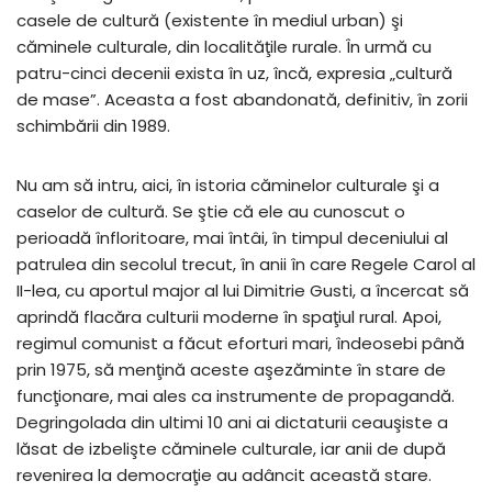
casele de cultură (existente în mediul urban) şi
căminele culturale, din localităţile rurale. În urmă cu
patru-cinci decenii exista în uz, încă, expresia „cultură
de mase”. Aceasta a fost abandonată, definitiv, în zorii
schimbării din 1989.
Nu am să intru, aici, în istoria căminelor culturale şi a
caselor de cultură. Se ştie că ele au cunoscut o
perioadă înfloritoare, mai întâi, în timpul deceniului al
patrulea din secolul trecut, în anii în care Regele Carol al
II-lea, cu aportul major al lui Dimitrie Gusti, a încercat să
aprindă flacăra culturii moderne în spaţiul rural. Apoi,
regimul comunist a făcut eforturi mari, îndeosebi până
prin 1975, să menţină aceste aşezăminte în stare de
funcţionare, mai ales ca instrumente de propagandă.
Degringolada din ultimi 10 ani ai dictaturii ceauşiste a
lăsat de izbelişte căminele culturale, iar anii de după
revenirea la democraţie au adâncit această stare.