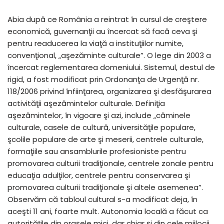
Abia după ce România a reintrat în cursul de creştere
economică, guvernanţii au încercat să facă ceva şi
pentru readucerea la viaţă a instituţiilor numite,
convenţional, „aşezăminte culturale”. O lege din 2003 a
încercat reglementarea domeniului. Sistemul, destul de
rigid, a fost modificat prin Ordonanţa de Urgenţă nr.
118/2006 privind înfiinţarea, organizarea şi desfăşurarea
activităţii aşezămintelor culturale. Definiţia
aşezămintelor, în vigoare şi azi, include „căminele
culturale, casele de cultură, universităţile populare,
şcolile populare de arte şi meserii, centrele culturale,
formaţiile sau ansamblurile profesioniste pentru
promovarea culturii tradiţionale, centrele zonale pentru
educaţia adulţilor, centrele pentru conservarea şi
promovarea culturii tradiţionale şi altele asemenea”.
Observăm că tabloul cultural s-a modificat deja, în
aceşti 11 ani, foarte mult. Autonomia locală a făcut ca
autorităţile din oraşele mici, dar chiar şi din cele mijlocii,