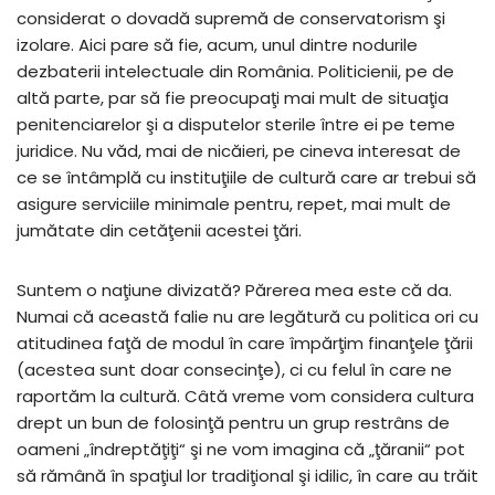
considerat o dovadă supremă de conservatorism şi
izolare. Aici pare să fie, acum, unul dintre nodurile
dezbaterii intelectuale din România. Politicienii, pe de
altă parte, par să fie preocupaţi mai mult de situaţia
penitenciarelor şi a disputelor sterile între ei pe teme
juridice. Nu văd, mai de nicăieri, pe cineva interesat de
ce se întâmplă cu instituţiile de cultură care ar trebui să
asigure serviciile minimale pentru, repet, mai mult de
jumătate din cetăţenii acestei ţări.
Suntem o naţiune divizată? Părerea mea este că da.
Numai că această falie nu are legătură cu politica ori cu
atitudinea faţă de modul în care împărţim finanţele ţării
(acestea sunt doar consecinţe), ci cu felul în care ne
raportăm la cultură. Câtă vreme vom considera cultura
drept un bun de folosinţă pentru un grup restrâns de
oameni „îndreptăţiţi“ şi ne vom imagina că „ţăranii“ pot
să rămână în spaţiul lor tradiţional şi idilic, în care au trăit