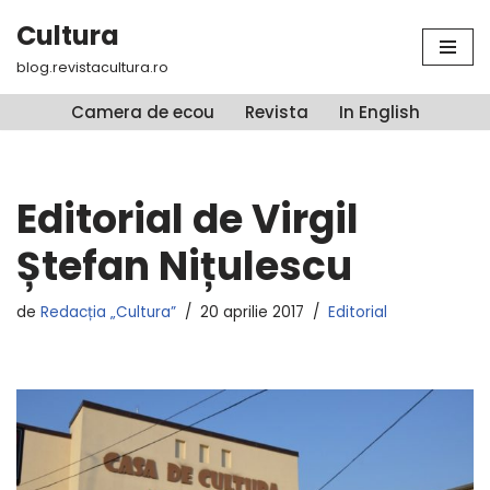
Cultura
Sari
blog.revistacultura.ro
la
conținut
Camera de ecou
Revista
In English
Editorial de Virgil
Ștefan Nițulescu
de
Redacția „Cultura”
20 aprilie 2017
Editorial