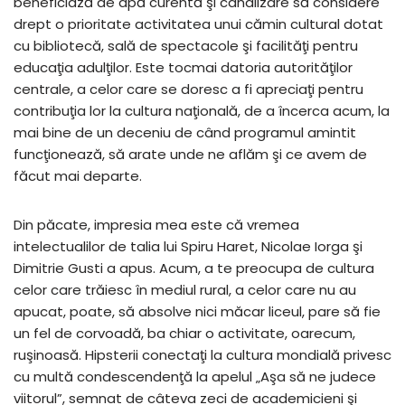
beneficiază de apă curentă şi canalizare să considere
drept o prioritate activitatea unui cămin cultural dotat
cu bibliotecă, sală de spectacole şi facilităţi pentru
educaţia adulţilor. Este tocmai datoria autorităţilor
centrale, a celor care se doresc a fi apreciaţi pentru
contribuţia lor la cultura naţională, de a încerca acum, la
mai bine de un deceniu de când programul amintit
funcţionează, să arate unde ne aflăm şi ce avem de
făcut mai departe.
Din păcate, impresia mea este că vremea
intelectualilor de talia lui Spiru Haret, Nicolae Iorga şi
Dimitrie Gusti a apus. Acum, a te preocupa de cultura
celor care trăiesc în mediul rural, a celor care nu au
apucat, poate, să absolve nici măcar liceul, pare să fie
un fel de corvoadă, ba chiar o activitate, oarecum,
ruşinoasă. Hipsterii conectaţi la cultura mondială privesc
cu multă condescendenţă la apelul „Aşa să ne judece
viitorul”, semnat de câteva zeci de academicieni şi