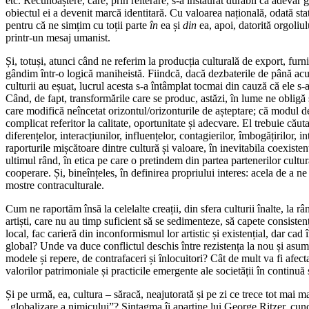
etc. Recunoaștere, care, prin reiterare, s-a instaurat durabil ca adevăr g
obiectul ei a devenit marcă identitară. Cu valoarea națională, odată stat
pentru că ne simțim cu toții parte
în
ea și
din
ea, apoi, datorită orgoliul
printr-un mesaj umanist.
Și, totuși, atunci când ne referim la producția culturală de export, fur
gândim într-o logică maniheistă. Fiindcă, dacă dezbaterile de până acum
culturii au eșuat, lucrul acesta s-a întâmplat tocmai din cauză că ele 
Când, de fapt, transformările care se produc, astăzi, în lume ne obligă 
care modifică neîncetat orizontul/orizonturile de așteptare; că modul de
complicat referitor la calitate, oportunitate și adecvare. El trebuie căuta
diferențelor, interacțiunilor, influențelor, contagierilor, îmbogățirilor
raporturile mișcătoare dintre cultură și valoare, în inevitabila coexiste
ultimul rând, în etica pe care o pretindem din partea partenerilor cultura
cooperare. Și, bineînțeles, în definirea propriului interes: acela de a
mostre contraculturale.
Cum ne raportăm însă la celelalte creații, din sfera culturii înalte, la r
artiști, care nu au timp suficient să se sedimenteze, să capete consisten
local, fac carieră din inconformismul lor artistic și existențial, dar c
global? Unde va duce conflictul deschis între rezistența la nou și asumar
modele și repere, de contrafaceri și înlocuitori? Cât de mult va fi afect
valorilor patrimoniale și practicile emergente ale societății în continu
Și pe urmă, ea, cultura – săracă, neajutorată și pe zi ce trece tot mai ma
„globalizare a nimicului”? Sintagma îi aparține lui George Ritzer, cunos