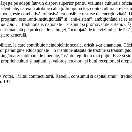
ârjește pe adepți într-un dispreț superior pentru viziunea culturală oficia
 identitate, căreia îi atribuie calități. În opinia lor, contracultura are pasi
la mode, este combativă, ofensivă, cu posibile resurse de energie vitală. D
 program: este „anti-instituțională” și „anti-sistem”, ambiționând să se ra
l de valori –
tradiționale, naționale – susținut și promovat de sistem. Câș
ent finanțată pe proiecte de la buget, încurajată de televiziuni și de însăș
ștere generală.
ilitate, la care contribuie neîndoielnic școala, oricât s-ar emancipa. Căci
lor paradigme educaționale – o instituție atașată de tradiție și transmițăt
rângătoare: iubitoare de libertate, însă de reguli nu mai puțin. Este și si
priei culturi și națiuni, și valoroși creatori, și buni receptori, și drepți
tter, „Mitul contraculturii. Rebelii, consumul și capitalismul”, tradu
. 191.