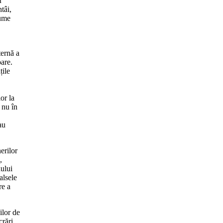
r
tâi,
lume
ternă a
oare.
țile
or la
 nu în
au
erilor
,
dului
alsele
re a
ilor de
crări