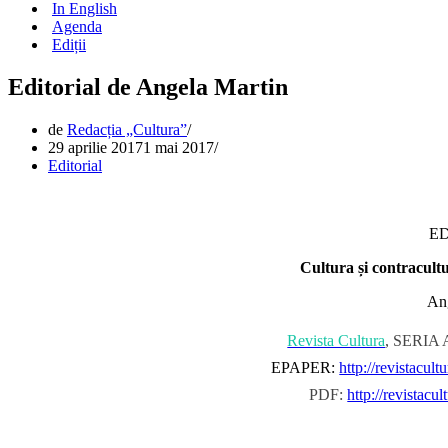
In English
Agenda
Ediții
Editorial de Angela Martin
de
Redacția „Cultura”
29 aprilie 2017
1 mai 2017
Editorial
E
Cultura și contracultu
An
Revista Cultura
, SERIA A
EPAPER:
http://revistacul
PDF:
http://revistacu