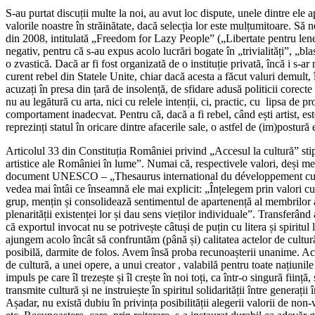
S-au purtat discuții multe la noi, au avut loc dispute, unele dintre el
valorile noastre în străinătate, dacă selecția lor este mulțumitoare. S
din 2008, intitulată „Freedom for Lazy People” („Libertate pentru len
negativ, pentru că s-au expus acolo lucrări bogate în „trivialități”, „b
o zvastică. Dacă ar fi fost organizată de o instituție privată, încă i s-a
curent rebel din Statele Unite, chiar dacă acesta a făcut valuri demult, 
acuzați în presa din țară de insolență, de sfidare adusă politicii corect
nu au legătură cu arta, nici cu relele intenții, ci, practic, cu lipsa d
comportament inadecvat. Pentru că, dacă a fi rebel, când ești artist, est
reprezinți statul în oricare dintre afacerile sale, o astfel de (im)postur
Articolul 33 din Constituția României privind „Accesul la cultură” sti
artistice ale României în lume”. Numai că, respectivele valori, deși men
document UNESCO – „Thesaurus international du développement culture
vedea mai întâi ce înseamnă ele mai explicit: „Înțelegem prin valori cul
grup, mențin și consolidează sentimentul de apartenență al membrilor a
plenarității existenței lor și dau sens vieților individuale”. Transferând
că exportul invocat nu se potrivește câtuși de puțin cu litera și spiritul
ajungem acolo încât să confruntăm (până și) calitatea actelor de cultură
posibilă, darmite de folos. Avem însă proba recunoașterii unanime. Acea
de cultură, a unei opere, a unui creator , valabilă pentru toate națiunile 
impuls pe care îl trezește și îl crește în noi toți, ca într-o singură fiin
transmite cultură și ne instruiește în spiritul solidarității între generați
Așadar, nu există dubiu în privința posibilității alegerii valorii de non