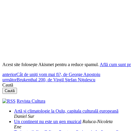
Acest site folosește Akismet pentru a reduce spamul.
Află cum sunt pro
anterior
Cât de uniţi vom mai fi?, de George Apostoiu
următor
Brukenthal 200, de Virgil Ştefan Niţulescu
Caută
Caută
Revista Cultura
Artă și climatologie la Oulu, capitala culturală europeană
Daniel Sur
Un continent nu este un gen muzical
Raluca-Nicoleta
Ene