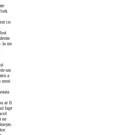
ate
 York
rat cu
i
fost
idente
– la un
i
și
ntr-un
tru a
a unui
nstata
u ar fi
ui fapt
acel
ă ne
inește.
tor