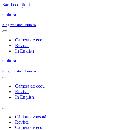
Sari la conținut
Cultura
blog.revistacultura.ro
Meniu
de
Camera de ecou
navigare
Revista
In English
Cultura
blog.revistacultura.ro
Meniu
de
Camera de ecou
navigare
Revista
In English
Meniu
de
Căutare avansată
navigare
Revista
Camera de ecou