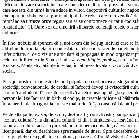
„Mcdonaldizarea societății”, care consideră cultura, în prezent – și cu 
care aceasta din urmă le va aduce în viitor, deopotrivă culturilor naționa
exemplu, în viziunea sa, portretul tipului de rebel care se revendică de
refuzând să urmeze orice regulă sau să se conformeze oricărui cod sfâr
regularitate”
[1]
. Oare vor da omenirii viitoarele generații rebele o isto
culturii?
În fine, trebuie să spunem că și noi avem din belșug indivizi care se în
atitudini de frondă, elanuri contestatare, adeseori viscerale, iar ele 
inferioritate, ci de o viziune articulată și propagată în mod organizat p
cele mai influente din Statele Unite –
beat
,
hippie
,
punk –
, care au î
Rockers, Mods etc
.
, atât de în vogă, încât presa locală a văzut cândva
social.
Peisajul nostru urban este de mult populat de credincioși ai sloganului „
societății convenționale, de creduli și înfocați devoți ai eviscerării cu
„cultură a nimicului”, creație colectivă a celor neadaptați, „lazy peopl
personale li se încurcă în bărbi și codițe, în crestele ridicate și bătător
În general, nici imaginația nu este mai fericită, își consumă talentul pe 
Pe de altă parte, există, de-acum, destui artiști și activiști și simpatiz
„contra cultural”: nu din afara culturii, ci din intimitatea ei, neavând 
ramură a culturii, aceasta prezentând, din perspectiva lor, câteva mari a
licențioasă, dar cu deschidere spre masele de tineri. Spre deosebire de 
start pe picior de egalitate cu cultura, pe care o înfruntă visând să o d