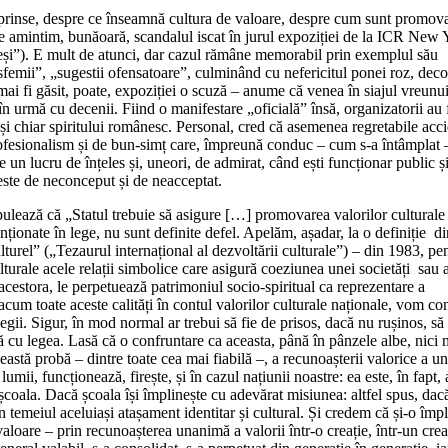
e aprinse, despre ce înseamnă cultura de valoare, despre cum sunt promov
ă ne amintim, bunăoară, scandalul iscat în jurul expoziției de la ICR New
eși”). E mult de atunci, dar cazul rămâne memorabil prin exemplul său
lasfemii”, „sugestii ofensatoare”, culminând cu nefericitul ponei roz, deco
r mai fi găsit, poate, expoziției o scuză – anume că venea în siajul vreunu
în urmă cu decenii. Fiind o manifestare „oficială” însă, organizatorii au 
e și chiar spiritului românesc. Personal, cred că asemenea regretabile acc
e profesionalism și de bun-simț care, împreună conduc – cum s-a întâmplat 
e un lucru de înțeles și, uneori, de admirat, când ești funcționar public ș
ă este de neconceput și de neacceptat.
pulează că „Statul trebuie să asigure […] promovarea valorilor culturale 
ționate în lege, nu sunt definite defel. Apelăm, așadar, la o definiție di
l” („Tezaurul internațional al dezvoltării culturale”) – din 1983, pen
turale acele relații simbolice care asigură coeziunea unei societăți sau 
cestora, le perpetuează patrimoniul socio-spiritual ca reprezentare a
 acum toate aceste calități în contul valorilor culturale naționale, vom co
 legii. Sigur, în mod normal ar trebui să fie de prisos, dacă nu rușinos, să
 cu legea. Lasă că o confruntare ca aceasta, până în pânzele albe, nici n
stă probă – dintre toate cea mai fiabilă –, a recunoașterii valorice a un
lumii, funcționează, firește, și în cazul națiunii noastre: ea este, în fapt, 
ță, școala. Dacă școala își împlinește cu adevărat misiunea: altfel spus, dac
i în temeiul aceluiași atașament identitar și cultural. Și credem că și-o împl
-valoare – prin recunoașterea unanimă a valorii într-o creație, într-un crea