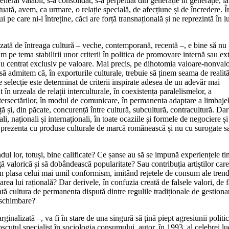
eneral valabil, s-a consolidat, s-a perpetuat din generație în generație, ia
uată, avem, ca urmare, o relație specială, de afecțiune și de încredere. În
ui pe care ni-l întreține, căci are forță transnațională și ne reprezintă în 
nizată de întreaga cultură – veche, contemporană, recentă –, e bine să nu
 pe tema stabilirii unor criterii în politica de promovare internă sau ex
s-au centrat exclusiv pe valoare. Mai precis, pe dihotomia valoare-nonval
să admitem că, în exporturile culturale, trebuie să ținem seama de realită
 selecție este determinat de criterii inspirate adesea de un adevăr mai
t în urzeala de relații interculturale, în coexistența paralelismelor, a
, intersectărilor, în modul de comunicare, în permanenta adaptare a limbajel
nță și, din păcate, concurență între cultură, subcultură, contracultură. Dar
li, naționali și internaționali, în toate ocaziile și formele de negociere și
 ne prezenta cu produse culturale de marcă românească și nu cu surogate s
ândul lor, totuși, bine calificate? Ce șanse au să se impună experiențele tin
ță valorică și să dobândească popularitate? Sau contribuția artiștilor care
ad în plasa celui mai umil conformism, imitând rețetele de consum ale tren
ea lui rațională? Dar derivele, în confuzia creată de falsele valori, de f
ată cultura de permanenta dispută dintre regulile tradiționale de gestiona
ă schimbare?
rginalizată –, va fi în stare de una singură să țină piept agresiunii politic
cutul specialist în sociologia consumului, autor, în 1993, al celebrei lu