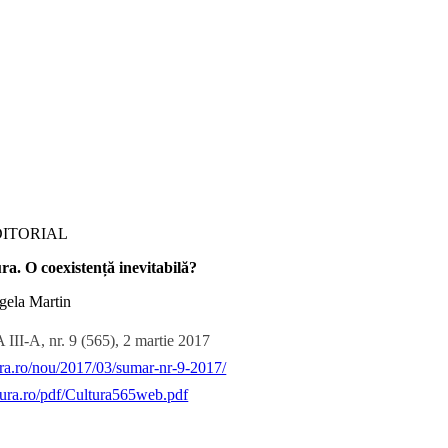
DITORIAL
ra. O coexistență inevitabilă?
gela Martin
 III-A, nr. 9 (565), 2 martie 2017
tura.ro/nou/2017/03/sumar-nr-9-2017/
ltura.ro/pdf/Cultura565web.pdf