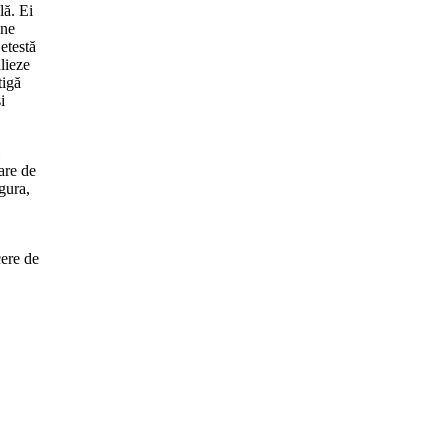
lă. Ei
une
etestă
lieze
tigă
i
oare de
ngura,
cere de