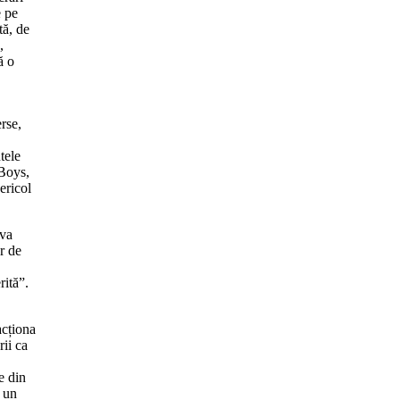
e pe
tă, de
,
ă o
rse,
tele
 Boys,
ericol
iva
or de
rită”.
acționa
rii ca
e din
u un