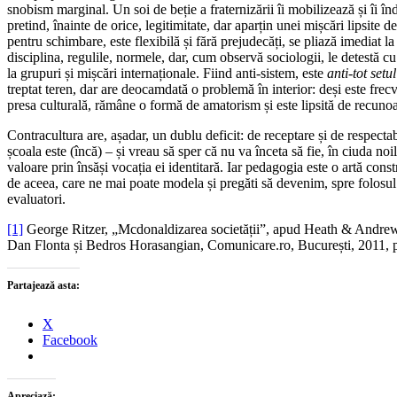
snobism marginal. Un soi de beție a fraternizării îi mobilizează și îi înd
pretind, înainte de orice, legitimitate, dar aparțin unei mișcări lipsite de
pentru schimbare, este flexibilă și fără prejudecăți, se pliază imediat 
disciplina, regulile, normele, dar, cum observă sociologii, le detestă cu
la grupuri și mișcări internaționale. Fiind anti-sistem, este
anti-tot
setu
treptat teren, dar are deocamdată o problemă în interior: deși este frecv
presa culturală, rămâne o formă de amatorism și este lipsită de recunoa
Contracultura are, așadar, un dublu deficit: de receptare și de respectab
școala este (încă) – și vreau să sper că nu va înceta să fie, în ciuda noi
valoare prin însăși vocația ei identitară. Iar pedagogia este o artă const
de aceea, care ne mai poate modela și pregăti să devenim, spre folosul pro
evaluatori.
[1]
George Ritzer, „Mcdonaldizarea societății”, apud Heath & Andrew Po
Dan Flonta și Bedros Horasangian, Comunicare.ro, București, 2011, p
Partajează asta:
X
Facebook
Apreciază: