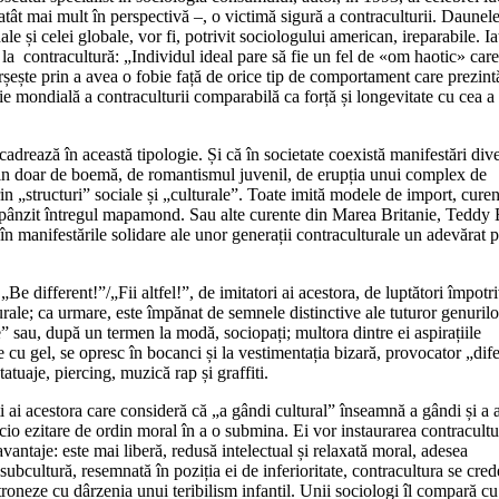
atât mai mult în perspectivă –, o victimă sigură a contraculturii. Daunel
le și celei globale, vor fi, potrivit sociologului american, ireparabile. Ia
 la contracultură: „Individul ideal pare să fie un fel de «om haotic» care
șește prin a avea o fobie față de orice tip de comportament care prezint
rie mondială a contraculturii comparabilă ca forță și longevitate cu cea a
cadrează în această tipologie. Și că în societate coexistă manifestări dive
nu țin doar de boemă, de romantismul juvenil, de erupția unui complex de
rin „structuri” sociale și „culturale”. Toate imită modele de import, curen
mpânzit întregul mapamond. Sau alte curente din Marea Britanie, Teddy
 în manifestările solidare ale unor generații contraculturale un adevărat p
Be different!”/„Fii altfel!”, de imitatori ai acestora, de luptători împotr
lturale; ca urmare, este împănat de semnele distinctive ale tuturor genuril
e” sau, după un termen la modă, sociopați; multora dintre ei aspirațiile
ite cu gel, se opresc în bocanci și la vestimentația bizară, provocator „dife
tatuaje, piercing, muzică rap și graffiti.
anți ai acestora care consideră că „a gândi cultural” înseamnă a gândi și a 
nicio ezitare de ordin moral în a o submina. Ei vor instaurarea contracultu
vantaje: este mai liberă, redusă intelectual și relaxată moral, adesea
subcultură, resemnată în poziția ei de inferioritate, contracultura se cred
etroneze cu dârzenia unui teribilism infantil. Unii sociologi îl compară c