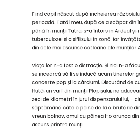
Fiind copil născut după încheierea războiului
perioadă. Tatăl meu, după ce a scăpat din înc
până în munții Tatra, s-a întors în Ardeal și
tuberculozei și a sifilisului în zonă. Iar înv
din cele mai ascunse cotloane ale munților 
Viața lor n-a fost o distracție. Și nici n-a f
se încearcă să li se inducă acum tinerelor gen
concerte pop și la cârciumi. Discutând de c
Hută, un vârf din munții Plopișului, ne aduce
zeci de kilometri în jurul dispensarului lui, –
săptămână câte o pâine de la o brutărie din
vreun bolnav, omul cu pâinea i-o arunca din 
ascuns printre munți.