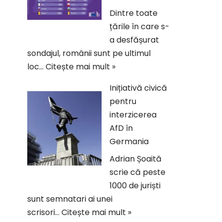
Dintre toate
țările în care s-
a desfășurat
sondajul, românii sunt pe ultimul
loc…
Citește mai mult »
Inițiativă civică
pentru
interzicerea
AfD în
Germania
Adrian Șoaită
scrie că peste
1000 de juriști
sunt semnatari ai unei
scrisori…
Citește mai mult »