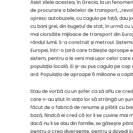
Asist zilele acestea, în Grecia, la un fenom
de procurare a biletelor de transport, „revolu
opresc autobuzele, cu cagula pe față, dau j
cu bani grei, din bugetul de stat, în urmă cu
mai ciorsăite mijloace de transport din Europ
rândul lumii. S-a construit și metroul. Sistem
Europei, într-o țară care trăiește aproape exc
sistem, pentru a le veni mai ușor celor care n
populația locală. Ei și-au pus cagula pe cap 
ard. Populația de aproape 6 milioane a capita
Stau de vorbă cu un șofer ca să aflu ce crede
care n-au știut în viața lor să strângă un șuru
făcut de o fabrică de renume și plătit cu ba
bază, fiindcă ei cred că lor li se cuvine mai 
dacă nu li se dau din familie, se găsește pâ
pentru a crea divergențe, pentru a dovedi E