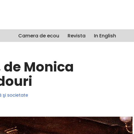
Camera de ecou
Revista
In English
o, de Monica
douri
ă şi societate