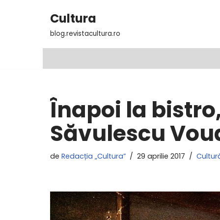
Cultura
Sari
blog.revistacultura.ro
la
conținut
Înapoi la bistr
Săvulescu Vou
de
Redacția „Cultura”
29 aprilie 2017
Cultur