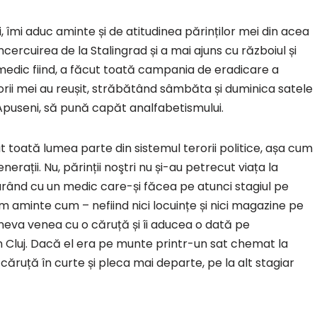
, îmi aduc aminte și de atitudinea părinților mei din acea
ercuirea de la Stalingrad și a mai ajuns cu războiul și
, medic fiind, a făcut toată campania de eradicare a
ățătorii mei au reușit, străbătând sâmbăta și duminica satele
Apuseni, să pună capăt analfabetismului.
ăcut toată lumea parte din sistemul terorii politice, așa cum
erații. Nu, părinții noştri nu și-au petrecut viața la
urând cu un medic care-și făcea pe atunci stagiul pe
am aminte cum – nefiind nici locuințe și nici magazine pe
 cineva venea cu o căruță și îi aducea o dată pe
 Cluj. Dacă el era pe munte printr-un sat chemat la
căruță în curte și pleca mai departe, pe la alt stagiar