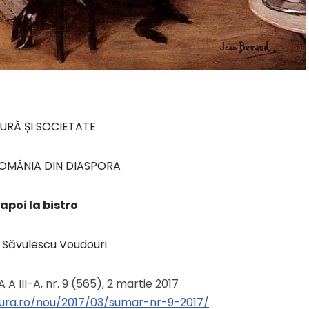
URĂ ȘI SOCIETATE
ROMÂNIA DIN DIASPORA
napoi la bistro
 Săvulescu Voudouri
A A III-A, nr. 9 (565), 2 martie 2017
ltura.ro/nou/2017/03/sumar-nr-9-2017/