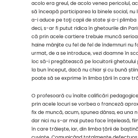
acolo era greul, de acolo venea pericolul, ac
să înceapă participarea la binele social, nu l
a-i aduce pe toţi capii de state și a-i plimba 
deci, s-ar fi putut ridica în ghetourile din Pa
că prin acele cartiere trebuie muncă serioasă 
haine mânjite cu fel de fel de îndemnuri nu f
urmat, de a se introduce, vezi doamne în scopu
loc să-i pregătească pe locuitorii ghetoului
la bun început, dacă nu chiar și cu bună știi
poate să se exprime în limba țării în care t
O profesoară cu înalte calificări pedagogic
prin acele locuri se vorbea o franceză apro
fix de muncă, acum, spunea dânsa, ea una n-a
dar nici nu s-ar mai putea face înțeleasă, fi
în care trăiește, iar, din limba țării de baștin
cuvinte. Comunicând totalmente defectuos, l