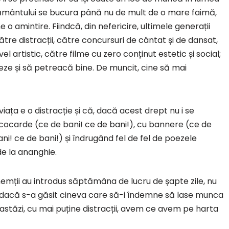
țământului se bucura până nu de mult de o mare faimă,
 o amintire. Fiindcă, din nefericire, ultimele generații
tre distracții, către concursuri de cântat și de dansat,
 artistic, către filme cu zero conținut estetic și social;
eze și să petreacă bine. De muncit, cine să mai
iața e o distracție și că, dacă acest drept nu i se
u cocarde (ce de bani! ce de bani!), cu bannere (ce de
ani! ce de bani!) și îndrugând fel de fel de poezele
de la ananghie.
nemții au introdus săptămâna de lucru de șapte zile, nu
iu dacă s-a găsit cineva care să-i îndemne să lase munca
ă astăzi, cu mai puține distracții, avem ce avem pe harta