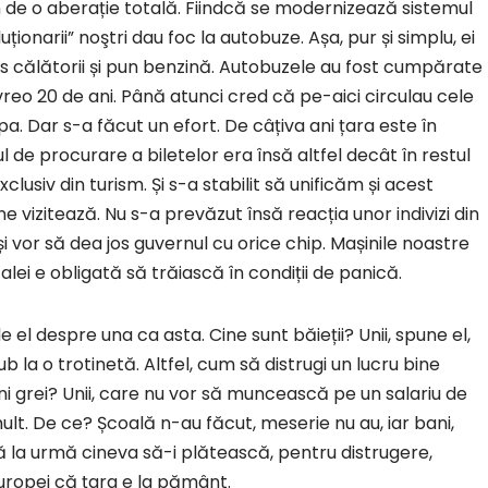
en de o aberație totală. Fiindcă se modernizează sistemul
ționarii” noştri dau foc la autobuze. Așa, pur și simplu, ei
os călătorii și pun benzină. Autobuzele au fost cumpărate
 vreo 20 de ani. Până atunci cred că pe-aici circulau cele
a. Dar s-a făcut un efort. De câțiva ani țara este în
ul de procurare a biletelor era însă altfel decât în restul
lusiv din turism. Și s-a stabilit să unificăm și acest
e vizitează. Nu s-a prevăzut însă reacția unor indivizi din
și vor să dea jos guvernul cu orice chip. Mașinile noastre
lei e obligată să trăiască în condiții de panică.
 el despre una ca asta. Cine sunt băieții? Unii, spune el,
b la o trotinetă. Altfel, cum să distrugi un lucru bine
ni grei? Unii, care nu vor să muncească pe un salariu de
mult. De ce? Școală n-au făcut, meserie nu au, iar bani,
nă la urmă cineva să-i plătească, pentru distrugere,
uropei că țara e la pământ.