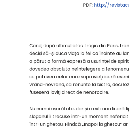
PDF:
http://revista
Când, după ultimul atac tragic din Paris, fra
deciși să-și ducă viața la fel ca înainte au l
a părut o formă expresă a ușurinței de spirit
dovedea absoluta neînțelegere a fenomenului. 
se potrivea celor care supravieţuiseră evenime
vrând-nevrând, să renunțe la bistro, deci lo
fuseseră loviţi direct de nenorocire.
Nu numai ușurătate, dar și o extraordinară l
sloganul îi trecuse într-un moment nefericit
într-un ghetou. Fiindcă „Înapoi la ghetou” ar