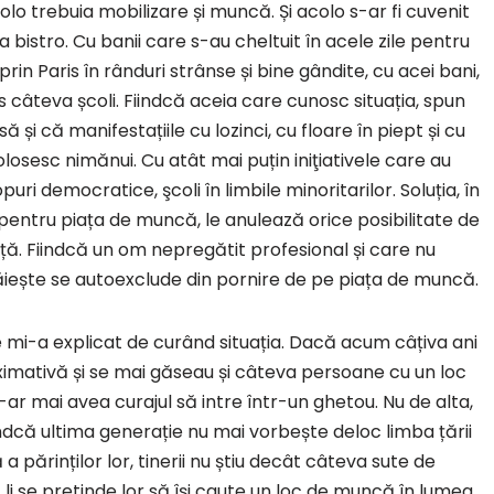
olo trebuia mobilizare și muncă. Și acolo s-ar fi cuvenit
a bistro. Cu banii care s-au cheltuit în acele zile pentru
prin Paris în rânduri strânse și bine gândite, cu acei bani,
ris câteva școli. Fiindcă aceia care cunosc situația, spun
și că manifestațiile cu lozinci, cu floare în piept și cu
olosesc nimănui. Cu atât mai puțin iniţiativele care au
ri democratice, şcoli în limbile minoritarilor. Soluția, în
 pentru piața de muncă, le anulează orice posibilitate de
nță. Fiindcă un om nepregătit profesional și care nu
răiește se autoexclude din pornire de pe piața de muncă.
e mi-a explicat de curând situația. Dacă acum câțiva ani
ximativă și se mai găseau și câteva persoane cu un loc
r mai avea curajul să intre într-un ghetou. Nu de alta,
indcă ultima generație nu mai vorbește deloc limba țării
ă a părinților lor, tinerii nu știu decât câteva sute de
i se pretinde lor să își caute un loc de muncă în lumea