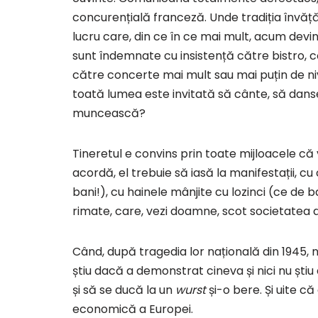
concurențială franceză. Unde tradiția învă
lucru care, din ce în ce mai mult, acum devine
sunt îndemnate cu insistență către bistro, că
către concerte mai mult sau mai puțin de nivel
toată lumea este invitată să cânte, să dans
muncească?
Tineretul e convins prin toate mijloacele că v
acordă, el trebuie să iasă la manifestații, c
bani!), cu hainele mânjite cu lozinci (ce de b
rimate, care, vezi doamne, scot societatea 
Când, după tragedia lor națională din 1945, 
știu dacă a demonstrat cineva și nici nu șt
și să se ducă la un
wurst
și-o bere. Și uite c
economică a Europei.