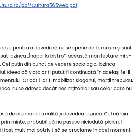
cultura.ro/pdf/Cultura565web.pdf
ncezii, pentru a dovedi că nu se sperie de terorism și sunt
ansat lozinca „Înapoi la bistro”, această manifestare mi s-
. Cel puțin din punct de vedere sociologic, lozinca
Ideea că viaţa ar fi putut fi continuată în același fel li
ntului. Oricât i-ar fi mobilizat sloganul, morții trebuiau,
zinca nu se adresa decât nesimțitorilor sau celor care nu
ipsă de asumare a realității dovedea lozinca. Cel căruia
 prin minte, probabil că nu pusese niciodată piciorul
 fi fost mult mai potrivit să se proclame în acel moment;