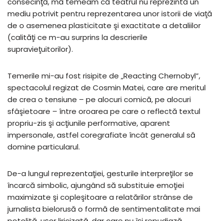
consecinţă, mă temeam că teatrul nu reprezintă un
mediu potrivit pentru reprezentarea unor istorii de viaţă
de o asemenea plasticitate şi exactitate a detaliilor
(calităţi ce m-au surprins la descrierile
supravieţuitorilor).
Temerile mi-au fost risipite de „Reacting Chernobyl”,
spectacolul regizat de Cosmin Matei, care are meritul
de crea o tensiune – pe alocuri comică, pe alocuri
sfâşietoare – între oroarea pe care o reflectă textul
propriu-zis şi acţiunile performative, aparent
impersonale, astfel coregrafiate încât generalul să
domine particularul.
De-a lungul reprezentaţiei, gesturile interpreţilor se
încarcă simbolic, ajungând să substituie emoţiei
maximizate şi copleşitoare a relatărilor strânse de
jurnalista bielorusă o formă de sentimentalitate mai
potolită, uşor liricizată, dar care nu îşi repudiază