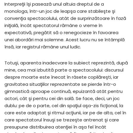
Interpreţii îşi pasează unul altuia dreptul de a
monologa, într-un joc de leapşa care stabileşte şi
convenţia spectacolului, atât de surprinzătoare în fază
iniţială, încât spectatorul rămâne o vreme în
expectativă, pregătit să o renegocieze în favoarea
unei abordări mai solemne. Acest lucru nu se întâmplă
însă, iar registrul rămâne unul ludic.
Totuşi, aparenta inadecvare la subiect reprezintă, după
mine, cea mai izbutită parte a spectacolului: discursul
despre moarte este înecat în râsete copilăreşti, iar
gravitatea situaţiilor reprezentate se pierde într-o
gimnastică aproape continuă, epuizantă atât pentru
actori, cât şi pentru cei din sală. Se face, deci, un joc
dublu: pe de o parte, cel din spaţiul aşa-zis ficţional, la
care este adaptat şi ritmul acţiunii, iar pe de alta, cel în
care spectatorul însuşi se trezeşte antrenat şi care
presupune distribuirea atenţiei în aşa fel încât