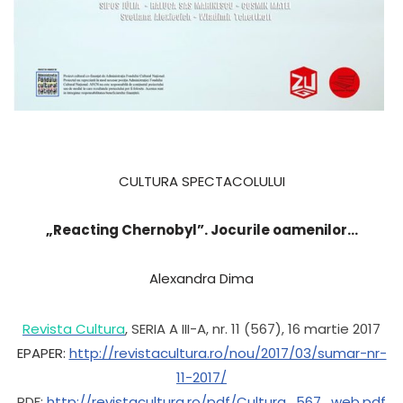
CULTURA SPECTACOLULUI
„Reacting Chernobyl”. Jocurile oamenilor…
Alexandra Dima
Revista Cultura
, SERIA A III-A, nr. 11 (567), 16 martie 2017
EPAPER:
http://revistacultura.ro/nou/2017/03/sumar-nr-
11-2017/
PDF:
http://revistacultura.ro/pdf/Cultura_567_web.pdf