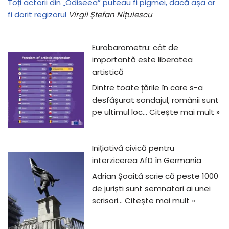
Toți actorii din „Odiseea” puteau fi pigmei, dacă așa ar
fi dorit regizorul
Virgil Ștefan Nițulescu
Eurobarometru: cât de
importantă este liberatea
artistică
Dintre toate țările în care s-a
desfășurat sondajul, românii sunt
pe ultimul loc…
Citește mai mult »
Inițiativă civică pentru
interzicerea AfD în Germania
Adrian Șoaită scrie că peste 1000
de juriști sunt semnatari ai unei
scrisori…
Citește mai mult »