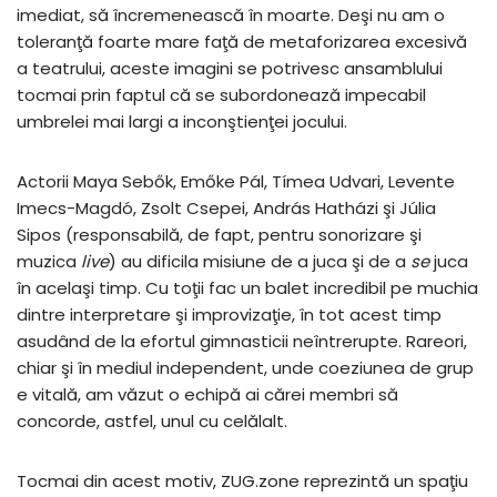
imediat, să încremenească în moarte. Deşi nu am o
toleranţă foarte mare faţă de metaforizarea excesivă
a teatrului, aceste imagini se potrivesc ansamblului
tocmai prin faptul că se subordonează impecabil
umbrelei mai largi a inconştienţei jocului.
Actorii Maya Sebők, Emőke Pál, Tímea Udvari, Levente
Imecs-Magdó, Zsolt Csepei, András Hatházi şi Júlia
Sipos (responsabilă, de fapt, pentru sonorizare şi
muzica
live
) au dificila misiune de a juca şi de a
se
juca
în acelaşi timp. Cu toţii fac un balet incredibil pe muchia
dintre interpretare şi improvizaţie, în tot acest timp
asudând de la efortul gimnasticii neîntrerupte. Rareori,
chiar şi în mediul independent, unde coeziunea de grup
e vitală, am văzut o echipă ai cărei membri să
concorde, astfel, unul cu celălalt.
Tocmai din acest motiv, ZUG.zone reprezintă un spaţiu