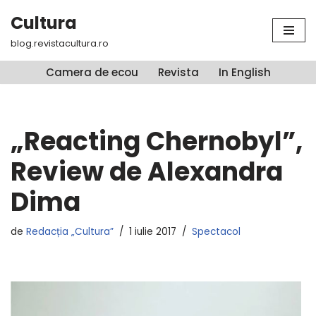
Cultura
Sari
blog.revistacultura.ro
la
conținut
Camera de ecou
Revista
In English
„Reacting Chernobyl”,
Review de Alexandra
Dima
de
Redacția „Cultura”
1 iulie 2017
Spectacol