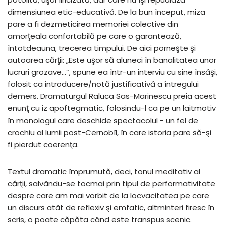
dimensiunea etic-educativă. De la bun început, miza
pare a fi dezmeticirea memoriei colective din
amorţeala confortabilă pe care o garantează,
întotdeauna, trecerea timpului. De aici porneşte şi
autoarea cărţii: „Este uşor să aluneci în banalitatea unor
lucruri grozave…”, spune ea într-un interviu cu sine însăşi,
folosit ca introducere/notă justificativă a întregului
demers. Dramaturgul Raluca Sas-Marinescu preia acest
enunţ cu iz apoftegmatic, folosindu-l ca pe un laitmotiv
în monologul care deschide spectacolul − un fel de
crochiu al lumii post-Cernobîl, în care istoria pare să-şi
fi pierdut coerenţa.
Textul dramatic împrumută, deci, tonul meditativ al
cărţii, salvându-se tocmai prin tipul de performativitate
despre care am mai vorbit de la locvacitatea pe care
un discurs atât de reflexiv şi emfatic, altminteri firesc în
scris, o poate căpăta când este transpus scenic.