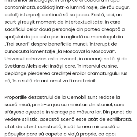
contaminată, scăldaţi într-o lumină roşie, de rău augur,
ceilalţi interpreţi continuă să se joace. Există, aici, un
scurt şi reuşit moment de intertextualitate, în care
sacrificiul celor două personaje din partea dreaptă a
spaţiului de joc este pus în oglindă cu monologul din
„Trei surori” despre beneficiile muncii, întrerupt de
cunoscuta lamentaţie „la Moscova! la Moscova!”.
Universul cehovian este invocat, în aceeaşi notă, şi de
Svetlana Aleksievici însăşi, care, în interviul cu sine,
deplânge pierderea credinţei eroilor dramaturgului rus
că, în o sută de ani, omul va fi mai fericit.
Proporţiile dezastrului de la Cernobîl sunt redate la
scară mică, printr-un joc cu miniaturi din staniol, care
sfârşesc aşezate în sicriaşe pe măsura lor. Din punct de
vedere stilistic, această scenă este atât de echilibrată,
atât de atent construită, încât lumea minusculă a
păpuşilor pare să capete o viaţă proprie, ca apoi,