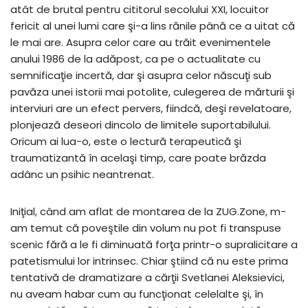
atât de brutal pentru cititorul secolului XXI, locuitor
fericit al unei lumi care şi-a lins rănile până ce a uitat că
le mai are. Asupra celor care au trăit evenimentele
anului 1986 de la adăpost, ca pe o actualitate cu
semnificaţie incertă, dar şi asupra celor născuţi sub
pavăza unei istorii mai potolite, culegerea de mărturii şi
interviuri are un efect pervers, fiindcă, deşi revelatoare,
plonjează deseori dincolo de limitele suportabilului.
Oricum ai lua-o, este o lectură terapeutică şi
traumatizantă în acelaşi timp, care poate brăzda
adânc un psihic neantrenat.
Iniţial, când am aflat de montarea de la ZUG.Zone, m-
am temut că poveştile din volum nu pot fi transpuse
scenic fără a le fi diminuată forţa printr-o supralicitare a
patetismului lor intrinsec. Chiar ştiind că nu este prima
tentativă de dramatizare a cărţii Svetlanei Aleksievici,
nu aveam habar cum au funcţionat celelalte şi, în