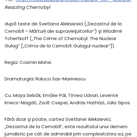
Reacting Chernobyl
după texte de Svetlana Aleksievici („Dezastrul de la
Cernobîl – Mărturii ale supravieţuitorilor”) şi Wladimir
Tchertkoff („The Crime of Chernobyl: The Nuclear
Gulag” [„Crima de la Cernobîl: Gulagul nuclear”]).
Regia: Cosmin Matei.
Dramaturgia: Raluca Sas-Marinescu
Cu: Maya Sebők, Emőke Pál, Tímea Udvari, Levente
Imecs-Magdó, Zsolt Csepei, András Hatházi, Júlia Sipos
Fără doar şi poate, cartea Svetlanei Aleksievici,
„Dezastrul de la Cernobîl”, este rezultatul unui demers
jurnalistic pe cât de admirabil prin complexitatea sa, pe