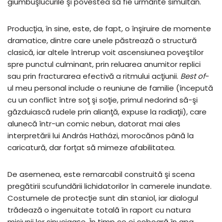
giumbuşlucurile şi povestea să fie urmărite simultan.
Producţia, în sine, este, de fapt, o înşiruire de momente
dramatice, dintre care unele păstrează o structură
clasică, iar altele întrerup voit ascensiunea poveştilor
spre punctul culminant, prin reluarea anumitor replici
sau prin fracturarea efectivă a ritmului acţiunii.
Best of
-
ul meu personal include o reuniune de familie (începută
cu un conflict între soţ şi soţie, primul nedorind să-şi
găzduiască rudele prin alianţă, expuse la radiaţii), care
alunecă într-un comic nebun, datorat mai ales
interpretării lui András Hatházi, morocănos până la
caricatură, dar forţat să mimeze afabilitatea.
De asemenea, este remarcabil construită şi scena
pregătirii scufundării lichidatorilor în camerele inundate.
Costumele de protecţie sunt din staniol, iar dialogul
trădează o ingenuitate totală în raport cu natura
misiunii lor sinucigaşe. În timp ce ei coboară în apa