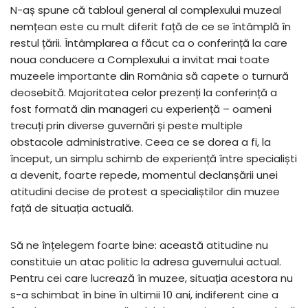
N-aș spune că tabloul general al complexului muzeal
nemțean este cu mult diferit față de ce se întâmplă în
restul țării. Întâmplarea a făcut ca o conferință la care
noua conducere a Complexului a invitat mai toate
muzeele importante din România să capete o turnură
deosebită. Majoritatea celor prezenți la conferință a
fost formată din manageri cu experiență – oameni
trecuți prin diverse guvernări și peste multiple
obstacole administrative. Ceea ce se dorea a fi, la
început, un simplu schimb de experiență între specialiști
a devenit, foarte repede, momentul declanșării unei
atitudini decise de protest a specialiștilor din muzee
față de situația actuală.
Să ne înțelegem foarte bine: această atitudine nu
constituie un atac politic la adresa guvernului actual.
Pentru cei care lucrează în muzee, situația acestora nu
s-a schimbat în bine în ultimii 10 ani, indiferent cine a