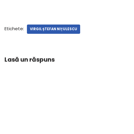
Etichete:
VIRGIL ȘTEFAN NIȚULESCU
Lasă un răspuns