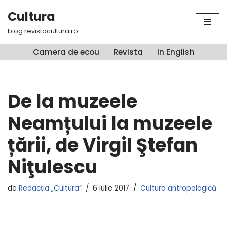
Cultura
Sari
blog.revistacultura.ro
la
conținut
Camera de ecou
Revista
In English
De la muzeele
Neamțului la muzeele
țării, de Virgil Ştefan
Niţulescu
de
Redacția „Cultura”
6 iulie 2017
Cultura antropologică