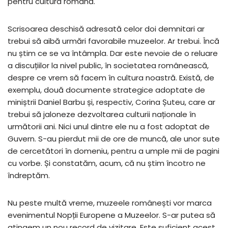
pentru cultura română.
Scrisoarea deschisă adresată celor doi demnitari ar
trebui să aibă urmări favorabile muzeelor. Ar trebui. Încă
nu știm ce se va întâmpla. Dar este nevoie de o reluare
a discuțiilor la nivel public, în societatea românească,
despre ce vrem să facem în cultura noastră. Există, de
exemplu, două documente strategice adoptate de
miniștrii Daniel Barbu și, respectiv, Corina Șuteu, care ar
trebui să jaloneze dezvoltarea culturii naționale în
următorii ani. Nici unul dintre ele nu a fost adoptat de
Guvern. S-au pierdut mii de ore de muncă, ale unor sute
de cercetători în domeniu, pentru a umple mii de pagini
cu vorbe. Și constatăm, acum, că nu știm încotro ne
îndreptăm.
Nu peste multă vreme, muzeele românești vor marca
evenimentul Nopții Europene a Muzeelor. S-ar putea să
atingem un nou record de vizitare. Este suficient acest