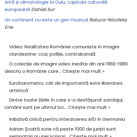
Artă și climatologie la Oulu, capitala culturală
europeană
Daniel Sur
Un continent nu este un gen muzical
Raluca-Nicoleta
Ene
Video: Realitatea României comuniste în imagini
clandestine: cozi, poliție, contrabandă
O colecție de imagini video inedite din anii 1960-1980
descriu o Românie care…
Citește mai mult »
Eurobarometru: cât de importantă este liberatea
artistică
Dintre toate țările în care s-a desfășurat sondajul,
românii sunt pe ultimul loc…
Citește mai mult »
Inițiativă civică pentru interzicerea AfD în Germania
Adrian Șoaită scrie că peste 1000 de juriști sunt
semnatari ai unei scrisori…
Citește mai mult »