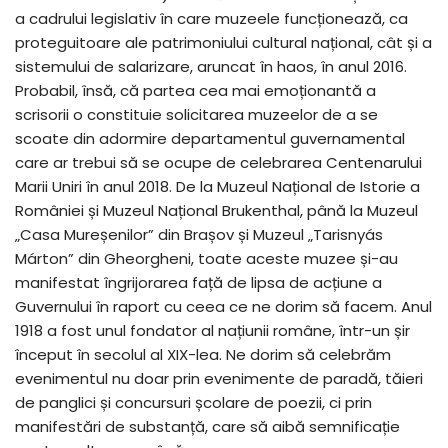
a cadrului legislativ în care muzeele funcționează, ca
proteguitoare ale patrimoniului cultural național, cât și a
sistemului de salarizare, aruncat în haos, în anul 2016.
Probabil, însă, că partea cea mai emoționantă a
scrisorii o constituie solicitarea muzeelor de a se
scoate din adormire departamentul guvernamental
care ar trebui să se ocupe de celebrarea Centenarului
Marii Uniri în anul 2018. De la Muzeul Național de Istorie a
României și Muzeul Național Brukenthal, până la Muzeul
„Casa Mureșenilor” din Brașov și Muzeul „Tarisnyás
Márton” din Gheorgheni, toate aceste muzee și-au
manifestat îngrijorarea față de lipsa de acțiune a
Guvernului în raport cu ceea ce ne dorim să facem. Anul
1918 a fost unul fondator al națiunii române, într-un șir
început în secolul al XIX-lea. Ne dorim să celebrăm
evenimentul nu doar prin evenimente de paradă, tăieri
de panglici și concursuri școlare de poezii, ci prin
manifestări de substanță, care să aibă semnificație