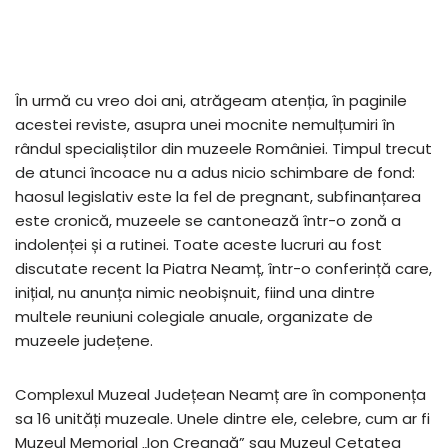
În urmă cu vreo doi ani, atrăgeam atenția, în paginile
acestei reviste, asupra unei mocnite nemulțumiri în
rândul specialiștilor din muzeele României. Timpul trecut
de atunci încoace nu a adus nicio schimbare de fond:
haosul legislativ este la fel de pregnant, subfinanțarea
este cronică, muzeele se cantonează într-o zonă a
indolenței și a rutinei. Toate aceste lucruri au fost
discutate recent la Piatra Neamț, într-o conferință care,
inițial, nu anunța nimic neobișnuit, fiind una dintre
multele reuniuni colegiale anuale, organizate de
muzeele județene.
Complexul Muzeal Județean Neamț are în componența
sa 16 unități muzeale. Unele dintre ele, celebre, cum ar fi
Muzeul Memorial „Ion Creangă” sau Muzeul Cetatea