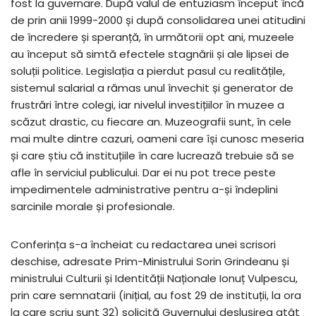
fost la guvernare. După valul de entuziasm început încă
de prin anii 1999-2000 și după consolidarea unei atitudini
de încredere și speranță, în următorii opt ani, muzeele
au început să simtă efectele stagnării și ale lipsei de
soluții politice. Legislația a pierdut pasul cu realitățile,
sistemul salarial a rămas unul învechit și generator de
frustrări între colegi, iar nivelul investițiilor în muzee a
scăzut drastic, cu fiecare an. Muzeografii sunt, în cele
mai multe dintre cazuri, oameni care își cunosc meseria
și care știu că instituțiile în care lucrează trebuie să se
afle în serviciul publicului. Dar ei nu pot trece peste
impedimentele administrative pentru a-și îndeplini
sarcinile morale și profesionale.
Conferința s-a încheiat cu redactarea unei scrisori
deschise, adresate Prim-Ministrului Sorin Grindeanu și
ministrului Culturii și Identității Naționale Ionuț Vulpescu,
prin care semnatarii (inițial, au fost 29 de instituții, la ora
la care scriu sunt 32) solicită Guvernului deslușirea atât