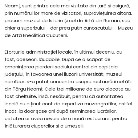
Neamț, sunt printre cele mai vizitate din țară și asigură,
prin numărul lor mare de vizitatori, supraviețuirea altora,
precum muzeul de Istorie și cel de Artă din Roman, sau
chiar a superbului – dar prea puțin cunoscutului – Muzeu
de Artă Eneolitică Cucuteni.
Eforturile administrației locale, în ultimul deceniu, au
fost, adeseori, lăudabile. După ce a scăpat de
amenințarea pierderii sediului central din capitala
județului, în favoarea unei iluzorii universități, muzeul
nemțean s-a putut concentra asupra restaurării cetății
din Târgu Neamț. Cele trei milioane de euro alocate au
fost cheltuite, însă, nesăbuit, pentru că autoritatea
locală nu a ținut cont de expertiza muzeografilor, astfel
încât, la doar șase ani după terminarea lucrărilor,
cetatea ar avea nevoie de o nouă restaurare, pentru
înlăturarea ciupercilor și a umezelii.