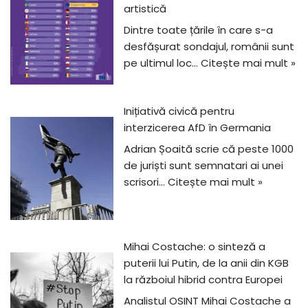
artistică
Dintre toate țările în care s-a
desfășurat sondajul, românii sunt
pe ultimul loc…
Citește mai mult »
Inițiativă civică pentru
interzicerea AfD în Germania
Adrian Șoaită scrie că peste 1000
de juriști sunt semnatari ai unei
scrisori…
Citește mai mult »
Mihai Costache: o sinteză a
puterii lui Putin, de la anii din KGB
la războiul hibrid contra Europei
Analistul OSINT Mihai Costache a