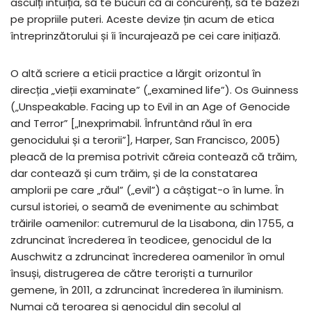
asculți intuiția, să te bucuri că ai concurenți, să te bazezi
pe propriile puteri. Aceste devize țin acum de etica
întreprinzătorului și îi încurajează pe cei care inițiază.
O altă scriere a eticii practice a lărgit orizontul în
direcția „vieții examinate” („examined life”). Os Guinness
(„Unspeakable. Facing up to Evil in an Age of Genocide
and Terror” [„Inexprimabil. Înfruntând răul în era
genocidului și a terorii”], Harper, San Francisco, 2005)
pleacă de la premisa potrivit căreia contează că trăim,
dar contează și cum trăim, și de la constatarea
amplorii pe care „răul” („evil”) a câștigat-o în lume. În
cursul istoriei, o seamă de evenimente au schimbat
trăirile oamenilor: cutremurul de la Lisabona, din 1755, a
zdruncinat încrederea în teodicee, genocidul de la
Auschwitz a zdruncinat încrederea oamenilor în omul
însuși, distrugerea de către teroriști a turnurilor
gemene, în 2011, a zdruncinat încrederea în iluminism.
Numai că teroarea și genocidul din secolul al