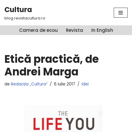
Cultura
Sari
blog.revistacultura.ro
la
conținut
Camera de ecou
Revista
In English
Etică practică, de
Andrei Marga
de
Redacția „Cultura”
6 iulie 2017
Idei