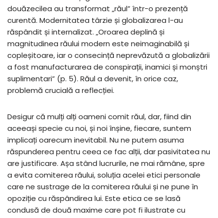
douăzecilea au transformat „răul” într-o prezență
curentă. Modernitatea târzie și globalizarea l-au
răspândit și internalizat. „Oroarea deplină și
magnitudinea răului modern este neimaginabilă și
copleșitoare, iar o consecință neprevăzută a globalizării
a fost manufacturarea de conspirații, inamici și monștri
suplimentari” (p. 5). Răul a devenit, în orice caz,
problemă crucială a reflecției.
Desigur că mulți alți oameni comit răul, dar, fiind din
aceeași specie cu noi, și noi înșine, fiecare, suntem
implicați oarecum inevitabil. Nu ne putem asuma
răspunderea pentru ceea ce fac alții, dar pasivitatea nu
are justificare. Așa stând lucrurile, ne mai rămâne, spre
a evita comiterea răului, soluția acelei etici personale
care ne sustrage de la comiterea răului și ne pune în
opoziție cu răspândirea lui. Este etica ce se lasă
condusă de două maxime care pot fi ilustrate cu