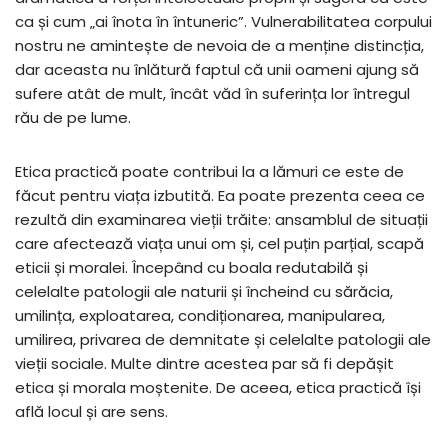
ca și cum „ai înota în întuneric”. Vulnerabilitatea corpului
nostru ne amintește de nevoia de a menține distincția,
dar aceasta nu înlătură faptul că unii oameni ajung să
sufere atât de mult, încât văd în suferința lor întregul
rău de pe lume.
Etica practică poate contribui la a lămuri ce este de
făcut pentru viața izbutită. Ea poate prezenta ceea ce
rezultă din examinarea vieții trăite: ansamblul de situații
care afectează viața unui om și, cel puțin parțial, scapă
eticii și moralei. Începând cu boala redutabilă și
celelalte patologii ale naturii și încheind cu sărăcia,
umilința, exploatarea, condiționarea, manipularea,
umilirea, privarea de demnitate și celelalte patologii ale
vieții sociale. Multe dintre acestea par să fi depășit
etica și morala moștenite. De aceea, etica practică își
află locul și are sens.