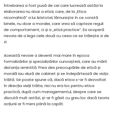
Întrebarea a fost pusă de cei care lucrează astăzi la
elaborarea nu doar a eticii, care, de la „Etica
nicomahică” a lui Aristotel, lămurește în ce constă
binele, nu doar a moralei, care vrea să capteze reguli
de comportament, ci și a „eticii practice”. Ea acoperă
nevoia de a lega cele două cu ceea ce se trăiește zi de
zi.
Această nevoie a devenit mai mare în epoca
formalizărilor și specializărilor cunoașterii, care au mărit
distanța amintită. Prea des preocupările de etică și
morală iau alură de cabinet și se îndepărtează de viața
trăită. Se poate spune că, dacă etica s-ar fi dezvoltat
în direcția vieții trăite, nici nu era loc pentru etica
practică, după cum managementul, despre care se
discută mult astăzi, și-ar fi găsit cu greu loc dacă teoria
acțiunii ar fi mers până la capăt.