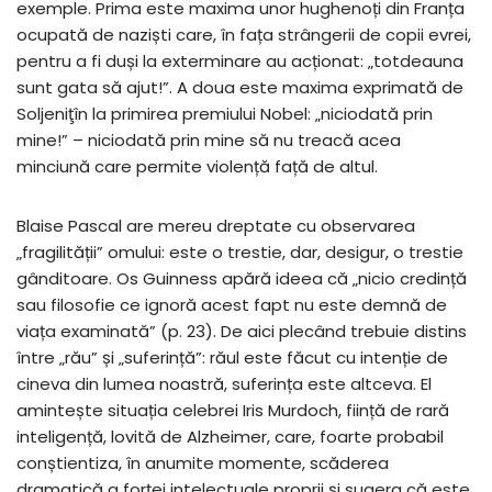
exemple. Prima este maxima unor hughenoți din Franța
ocupată de naziști care, în fața strângerii de copii evrei,
pentru a fi duși la exterminare au acționat: „totdeauna
sunt gata să ajut!”. A doua este maxima exprimată de
Soljeniţîn la primirea premiului Nobel: „niciodată prin
mine!” – niciodată prin mine să nu treacă acea
minciună care permite violență față de altul.
Blaise Pascal are mereu dreptate cu observarea
„fragilității” omului: este o trestie, dar, desigur, o trestie
gânditoare. Os Guinness apără ideea că „nicio credință
sau filosofie ce ignoră acest fapt nu este demnă de
viața examinată” (p. 23). De aici plecând trebuie distins
între „rău” și „suferință”: răul este făcut cu intenție de
cineva din lumea noastră, suferința este altceva. El
amintește situația celebrei Iris Murdoch, ființă de rară
inteligență, lovită de Alzheimer, care, foarte probabil
conștientiza, în anumite momente, scăderea
dramatică a forței intelectuale proprii și sugera că este