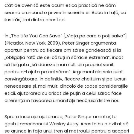
Cât de avenită este acum etica practică ne dăm
seama aruncând o privire în scrierile ei. Aduc în față, ca
ilustrări, trei dintre acestea.
În „The Life You Can Save” [„Viața pe care o poți salva”]
(Picador, New York, 2009), Peter Singer argumenta
oportun pentru ca fiecare om să se gândească și la
„obligația față de cei căzuți în sărăcie extremă”, încât
să fie gata „să doneze mai mult din propriul venit
pentru a-l ajuta pe cel sărac”. Argumentele sale sunt
convingătoare. În definitiv, fiecare cheltuim și pe lucruri
nenecesare și, mai mult, dincolo de toate considerațiile
eticii, ajutorarea cu oricât de puțin a celui sărac face
diferența în favoarea umanității fiecăruia dintre noi.
Spre a încuraja ajutorarea, Peter Singer amintește
gestul americanului Wesley Autry. Acesta nu a ezitat să
se arunce în fața unui tren al metroului pentru a acoperi