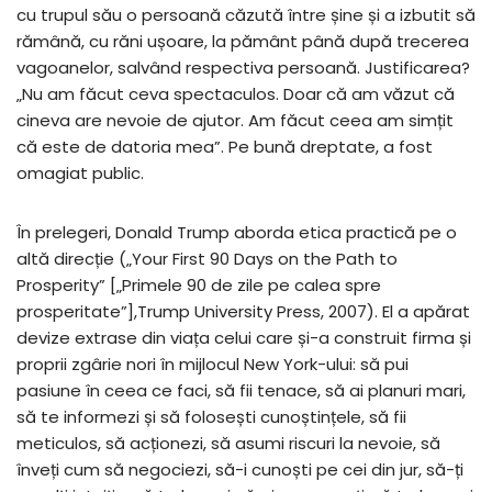
cu trupul său o persoană căzută între șine și a izbutit să
rămână, cu răni ușoare, la pământ până după trecerea
vagoanelor, salvând respectiva persoană. Justificarea?
„Nu am făcut ceva spectaculos. Doar că am văzut că
cineva are nevoie de ajutor. Am făcut ceea am simțit
că este de datoria mea”. Pe bună dreptate, a fost
omagiat public.
În prelegeri, Donald Trump aborda etica practică pe o
altă direcție („Your First 90 Days on the Path to
Prosperity” [„Primele 90 de zile pe calea spre
prosperitate”],Trump University Press, 2007). El a apărat
devize extrase din viața celui care și-a construit firma și
proprii zgârie nori în mijlocul New York-ului: să pui
pasiune în ceea ce faci, să fii tenace, să ai planuri mari,
să te informezi și să folosești cunoștințele, să fii
meticulos, să acționezi, să asumi riscuri la nevoie, să
înveți cum să negociezi, să-i cunoști pe cei din jur, să-ți