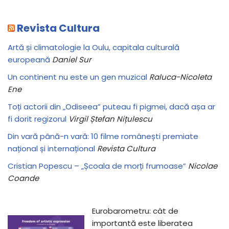
Revista Cultura
Artă și climatologie la Oulu, capitala culturală
europeană
Daniel Sur
Un continent nu este un gen muzical
Raluca-Nicoleta
Ene
Toți actorii din „Odiseea” puteau fi pigmei, dacă așa ar
fi dorit regizorul
Virgil Ștefan Nițulescu
Din vară până-n vară: 10 filme românești premiate
național și internațional
Revista Cultura
Cristian Popescu – „Școala de morți frumoase”
Nicolae
Coande
Eurobarometru: cât de
importantă este liberatea