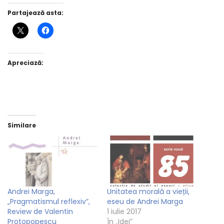
Partajează asta:
Apreciază:
Similare
Andrei Marga,
Unitatea morală a vieții,
„Pragmatismul reflexiv”,
eseu de Andrei Marga
Review de Valentin
1 iulie 2017
Protopopescu
În „Idei”