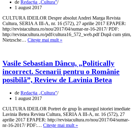
de
Redacția „Cultura”
Protopopescu
1 august 2017
CULTURA IDEILOR Despre absolut Andrei Marga Revista
Cultura, SERIA A III-A, nr. 16 (572), 27 aprilie 2017 EPAPER:
http://revistacultura.ro/nou/2017/04/sumar-nr-16-2017/ PDF:
http://revistacultura.ro/pdf/cultura16_572_web.pdf După cum știm,
Despre
Nietzsche…
Citește mai mult »
absolut,
eseu
de
Andrei
Vasile Sebastian Dâncu, „Politically
Marga
incorrect. Scenarii pentru o Românie
posibilă”, Review de Lavinia Betea
de
Redacția „Cultura”
1 august 2017
CULTURA IDEILOR Portret de grup în amurgul istoriei imediate
Lavinia Betea Revista Cultura, SERIA A III-A, nr. 16 (572), 27
aprilie 2017 EPAPER: http://revistacultura.ro/nou/2017/04/sumar-
Vasile
nr-16-2017/ PDF:…
Citește mai mult »
Sebastian
Dâncu,