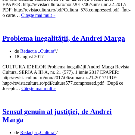
EPAPER: http://revistacultura.ro/nou/2017/06/sumar-nr-22-2017/
PDF: http://revistacultura.ro/pdf/Cultura_578.compressed.pdf Într-
Despre
o carte…
Citește mai mult »
dezordinea
lumii,
de
Andrei
Problema inegalității, de Andrei Marga
Marga
de
Redacția „Cultura”
18 august 2017
CULTURA IDEILOR Problema inegalității Andrei Marga Revista
Cultura, SERIA A III-A, nr. 21 (577), 1 iunie 2017 EPAPER:
http://revistacultura.ro/nou/2017/06/sumar-nr-21-2017/ PDF:
http://revistacultura.ro/pdf/cultura577.compressed.pdf După ce
Problema
Joseph…
Citește mai mult »
inegalității,
de
Andrei
Marga
Sensul genuin al justiției, de Andrei
Marga
de
Redacția „Cultura”