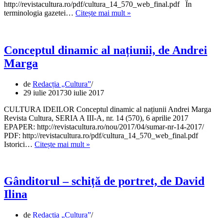
http://revistacultura.ro/pdf/cultura_14_570_web_final.pdf În
Gânditorul
terminologia gazetei…
Citește mai mult »
filosof,
eseu
de
David
Conceptul dinamic al națiunii, de Andrei
Ilina
Marga
de
Redacția „Cultura”
29 iulie 2017
30 iulie 2017
CULTURA IDEILOR Conceptul dinamic al națiunii Andrei Marga
Revista Cultura, SERIA A III-A, nr. 14 (570), 6 aprilie 2017
EPAPER: http://revistacultura.ro/nou/2017/04/sumar-nr-14-2017/
PDF: http://revistacultura.ro/pdf/cultura_14_570_web_final.pdf
Conceptul
Istorici…
Citește mai mult »
dinamic
al
națiunii,
de
Gânditorul – schiță de portret, de David
Andrei
Ilina
Marga
de
Redacția „Cultura”