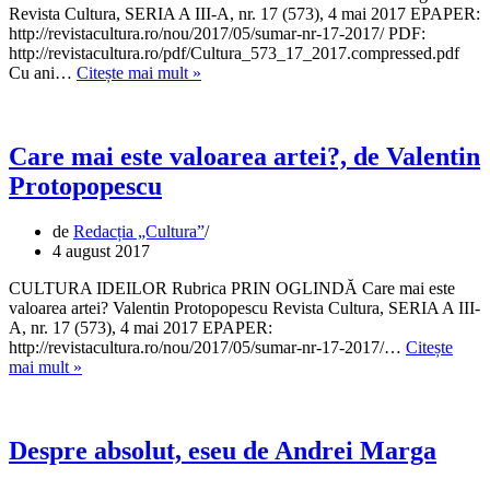
Revista Cultura, SERIA A III-A, nr. 17 (573), 4 mai 2017 EPAPER:
http://revistacultura.ro/nou/2017/05/sumar-nr-17-2017/ PDF:
http://revistacultura.ro/pdf/Cultura_573_17_2017.compressed.pdf
Ordinea
Cu ani…
Citește mai mult »
viitoare
a
lumii
de
Care mai este valoarea artei?, de Valentin
Andrei
Protopopescu
Marga
de
Redacția „Cultura”
4 august 2017
CULTURA IDEILOR Rubrica PRIN OGLINDĂ Care mai este
valoarea artei? Valentin Protopopescu Revista Cultura, SERIA A III-
A, nr. 17 (573), 4 mai 2017 EPAPER:
http://revistacultura.ro/nou/2017/05/sumar-nr-17-2017/…
Citește
Care
mai mult »
mai
este
valoarea
artei?,
Despre absolut, eseu de Andrei Marga
de
Valentin