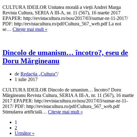
CULTURA IDEILOR Unitatea morală a vieții Andrei Marga
Revista Cultura, SERIA A III-A, nr. 11 (567), 16 martie 2017
EPAPER: http://revistacultura.ro/nou/2017/03/sumar-nr-11-2017/
PDF: http://revistacultura.ro/pdf/Cultura_567_web.pdf La noi
Unitatea
se…
Citește mai mult »
morală
a
vieții,
eseu
Dincolo de umanism… încotro?, eseu de
de
Doru Mărgineanu
Andrei
Marga
de
Redacția „Cultura”
1 iulie 2017
CULTURA IDEILOR Dincolo de umanism… încotro? Doru
Mărgineanu Revista Cultura, SERIA A III-A, nr. 11 (567), 16 martie
2017 EPAPER: http://revistacultura.ro/nou/2017/03/sumar-nr-11-
2017/ PDF: http://revistacultura.ro/pdf/Cultura_567_web.pdf
Dincolo
Stimularea artificială…
Citește mai mult »
de
1
umanism…
2
încotro?,
Următor »
eseu