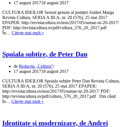
17 august 2017
18 august 2017
CULTURA IDEILOR Sensul genuin al justiției Andrei Marga
Revista Cultura, SERIA A III-A, nr. 20 (576), 25 mai 2017
EPAPER: http://revistacultura.ro/nou/2017/05/sumar-nr-20-2017/
PDF: http://revistacultura.ro/pdf/cultura_576_20_2017.pdf
Sensul
În…
Citește mai mult »
genuin
al
justiției,
de
Spoiala subțire, de Peter Dan
Andrei
Marga
de
Redacția „Cultura”
17 august 2017
18 august 2017
CULTURA IDEILOR Spoiala subțire Peter Dan Revista Cultura,
SERIA A III-A, nr. 20 (576), 25 mai 2017 EPAPER:
http://revistacultura.ro/nou/2017/05/sumar-nr-20-2017/ PDF:
http://revistacultura.ro/pdf/cultura_576_20_2017.pdf Din când
Spoiala
în…
Citește mai mult »
subțire,
de
Peter
Dan
Identitate și modernizare, de Andrei