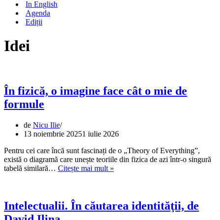
In English
Agenda
Ediții
Idei
În fizică, o imagine face cât o mie de
formule
de
Nicu Ilie
13 noiembrie 2025
1 iulie 2026
Pentru cei care încă sunt fascinați de o „Theory of Everything”,
există o diagramă care unește teoriile din fizica de azi într-o singură
În
tabelă similară…
Citește mai mult »
fizică,
o
imagine
face
Intelectualii. În căutarea identităţii, de
cât
David Ilina