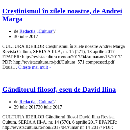
„Politically
incorrect.
Creștinismul în zilele noastre, de Andrei
Scenarii
Marga
pentru
o
Românie
de
Redacția „Cultura”
posibilă”,
30 iulie 2017
Review
de
CULTURA IDEILOR Creștinismul în zilele noastre Andrei Marga
Lavinia
Revista Cultura, SERIA A III-A, nr. 15 (571), 13 aprilie 2017
Betea
EPAPER: http://revistacultura.ro/nou/2017/04/sumar-nr-15-2017/
PDF: http://revistacultura.ro/pdf/Cultura_571.compressed.pdf
Creștinismul
Două…
Citește mai mult »
în
zilele
noastre,
de
Gânditorul filosof, eseu de David Ilina
Andrei
Marga
de
Redacția „Cultura”
29 iulie 2017
30 iulie 2017
CULTURA IDEILOR Gânditorul filosof David Ilina Revista
Cultura, SERIA A III-A, nr. 14 (570), 6 aprilie 2017 EPAPER:
http://revistacultura.ro/nou/2017/04/sumar-nr-14-2017/ PDF: