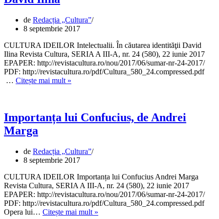
o
mie
de
de
Redacția „Cultura”
formule
8 septembrie 2017
CULTURA IDEILOR Intelectualii. În căutarea identităţii David
Ilina Revista Cultura, SERIA A III-A, nr. 24 (580), 22 iunie 2017
EPAPER: http://revistacultura.ro/nou/2017/06/sumar-nr-24-2017/
PDF: http://revistacultura.ro/pdf/Cultura_580_24.compressed.pdf
Intelectualii.
…
Citește mai mult »
În
căutarea
identităţii,
de
Importanța lui Confucius, de Andrei
David
Marga
Ilina
de
Redacția „Cultura”
8 septembrie 2017
CULTURA IDEILOR Importanța lui Confucius Andrei Marga
Revista Cultura, SERIA A III-A, nr. 24 (580), 22 iunie 2017
EPAPER: http://revistacultura.ro/nou/2017/06/sumar-nr-24-2017/
PDF: http://revistacultura.ro/pdf/Cultura_580_24.compressed.pdf
Importanța
Opera lui…
Citește mai mult »