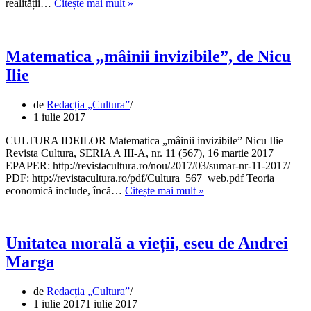
Praguri
realității…
Citește mai mult »
ale
realității,
eseu
de
Matematica „mâinii invizibile”, de Nicu
Andrei
Ilie
Marga
de
Redacția „Cultura”
1 iulie 2017
CULTURA IDEILOR Matematica „mâinii invizibile” Nicu Ilie
Revista Cultura, SERIA A III-A, nr. 11 (567), 16 martie 2017
EPAPER: http://revistacultura.ro/nou/2017/03/sumar-nr-11-2017/
PDF: http://revistacultura.ro/pdf/Cultura_567_web.pdf Teoria
Matematica
economică include, încă…
Citește mai mult »
„mâinii
invizibile”,
de
Nicu
Unitatea morală a vieții, eseu de Andrei
Ilie
Marga
de
Redacția „Cultura”
1 iulie 2017
1 iulie 2017