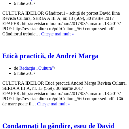
6 iulie 2017
CULTURA IDEILOR Gânditorul – schiță de portret David Ilina
Revista Cultura, SERIA A III-A, nr. 13 (569), 30 martie 2017
EPAPER: http://revistacultura.ro/nou/2017/03/sumar-nr-13-2017/
PDF: http://revistacultura.ro/pdf/Cultura_569.compressed.pdf
Gânditorul
Gânditorul trebuie…
Citește mai mult »
–
schiță
de
portret,
Etică practică, de Andrei Marga
de
David
de
Redacția „Cultura”
Ilina
6 iulie 2017
CULTURA IDEILOR Etică practică Andrei Marga Revista Cultura,
SERIA A III-A, nr. 13 (569), 30 martie 2017
EPAPER: http://revistacultura.ro/nou/2017/03/sumar-nr-13-2017/
PDF: http://revistacultura.ro/pdf/Cultura_569.compressed.pdf Cât
Etică
de mare poate fi…
Citește mai mult »
practică,
de
Andrei
Marga
Condamnați la gândire, eseu de David