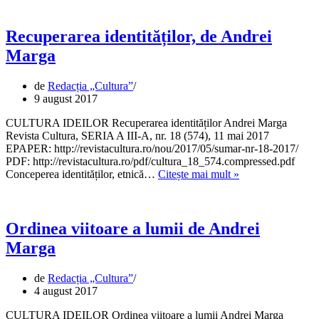
gândire,
de
David
Recuperarea identităților, de Andrei
Ilina
Marga
de
Redacția „Cultura”
9 august 2017
CULTURA IDEILOR Recuperarea identităților Andrei Marga
Revista Cultura, SERIA A III-A, nr. 18 (574), 11 mai 2017
EPAPER: http://revistacultura.ro/nou/2017/05/sumar-nr-18-2017/
PDF: http://revistacultura.ro/pdf/cultura_18_574.compressed.pdf
Recuperarea
Conceperea identităților, etnică…
Citește mai mult »
identităților,
de
Andrei
Marga
Ordinea viitoare a lumii de Andrei
Marga
de
Redacția „Cultura”
4 august 2017
CULTURA IDEILOR Ordinea viitoare a lumii Andrei Marga