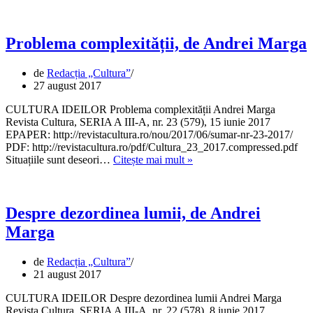
lui
Confucius,
de
Andrei
Problema complexității, de Andrei Marga
Marga
de
Redacția „Cultura”
27 august 2017
CULTURA IDEILOR Problema complexității Andrei Marga
Revista Cultura, SERIA A III-A, nr. 23 (579), 15 iunie 2017
EPAPER: http://revistacultura.ro/nou/2017/06/sumar-nr-23-2017/
PDF: http://revistacultura.ro/pdf/Cultura_23_2017.compressed.pdf
Problema
Situațiile sunt deseori…
Citește mai mult »
complexității,
de
Andrei
Marga
Despre dezordinea lumii, de Andrei
Marga
de
Redacția „Cultura”
21 august 2017
CULTURA IDEILOR Despre dezordinea lumii Andrei Marga
Revista Cultura, SERIA A III-A, nr. 22 (578), 8 iunie 2017