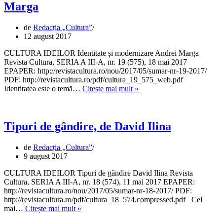
Marga
de
Redacția „Cultura”
12 august 2017
CULTURA IDEILOR Identitate și modernizare Andrei Marga
Revista Cultura, SERIA A III-A, nr. 19 (575), 18 mai 2017
EPAPER: http://revistacultura.ro/nou/2017/05/sumar-nr-19-2017/
PDF: http://revistacultura.ro/pdf/cultura_19_575_web.pdf
Identitate
Identitatea este o temă…
Citește mai mult »
și
modernizare,
de
Andrei
Tipuri de gândire, de David Ilina
Marga
de
Redacția „Cultura”
9 august 2017
CULTURA IDEILOR Tipuri de gândire David Ilina Revista
Cultura, SERIA A III-A, nr. 18 (574), 11 mai 2017 EPAPER:
http://revistacultura.ro/nou/2017/05/sumar-nr-18-2017/ PDF:
http://revistacultura.ro/pdf/cultura_18_574.compressed.pdf Cel
Tipuri
mai…
Citește mai mult »
de