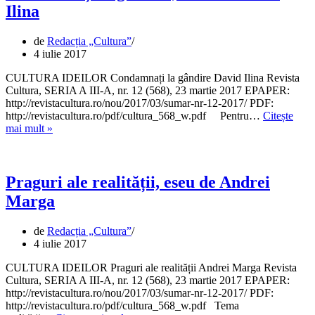
Ilina
de
Redacția „Cultura”
4 iulie 2017
CULTURA IDEILOR Condamnați la gândire David Ilina Revista
Cultura, SERIA A III-A, nr. 12 (568), 23 martie 2017 EPAPER:
http://revistacultura.ro/nou/2017/03/sumar-nr-12-2017/ PDF:
http://revistacultura.ro/pdf/cultura_568_w.pdf Pentru…
Citește
Condamnați
mai mult »
la
gândire,
eseu
de
Praguri ale realității, eseu de Andrei
David
Marga
Ilina
de
Redacția „Cultura”
4 iulie 2017
CULTURA IDEILOR Praguri ale realității Andrei Marga Revista
Cultura, SERIA A III-A, nr. 12 (568), 23 martie 2017 EPAPER:
http://revistacultura.ro/nou/2017/03/sumar-nr-12-2017/ PDF:
http://revistacultura.ro/pdf/cultura_568_w.pdf Tema