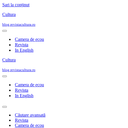
Sari la conținut
Cultura
blog.revistacultura.ro
Meniu
de
Camera de ecou
navigare
Revista
In English
Cultura
blog.revistacultura.ro
Meniu
de
Camera de ecou
navigare
Revista
In English
Meniu
de
Căutare avansată
navigare
Revista
Camera de ecou