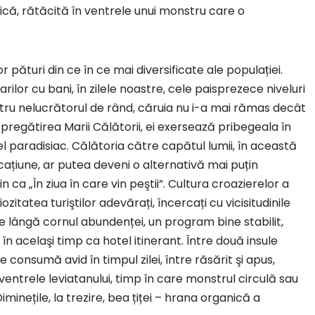
că, rătăcită în ventrele unui monstru care o
pături din ce în ce mai diversificate ale populației.
ilor cu bani, în zilele noastre, cele paisprezece niveluri
entru nelucrătorul de rând, căruia nu i-a mai rămas decât
 În pregătirea Marii Călătorii, ei exersează pribegeala în
l paradisiac. Călătoria către capătul lumii, în această
ațiune, ar putea deveni o alternativă mai puțin
in ca „În ziua în care vin peştii”. Cultura croazierelor a
zitatea turiştilor adevărați, încercați cu vicisitudinile
 pe lângă cornul abundenței, un program bine stabilit,
în acelaşi timp ca hotel itinerant. Între două insule
consumă avid în timpul zilei, între răsărit şi apus,
 ventrele leviatanului, timp în care monstrul circulă sau
inețile, la trezire, bea țiței – hrana organică a