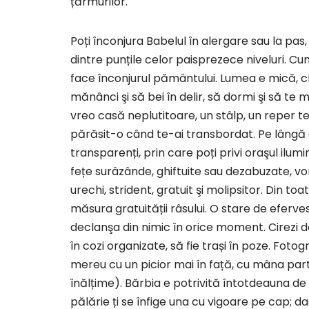
țărmurilor.
Poți înconjura Babelul în alergare sau la pas,
dintre punțile celor paisprezece niveluri. Cum
face înconjurul pământului. Lumea e mică, c
mănânci şi să bei în delir, să dormi şi să te m
vreo casă neplutitoare, un stâlp, un reper t
părăsit-o când te-ai transbordat. Pe lângă ca
transparenți, prin care poți privi oraşul ilumina
fețe surâzânde, ghiftuite sau dezabuzate, vo
urechi, strident, gratuit şi molipsitor. Din t
măsura gratuității râsului. O stare de eferv
declanşa din nimic în orice moment. Cirezi de
în cozi organizate, să fie trași în poze. Fotogr
mereu cu un picior mai în față, cu mâna part
înălțime). Bărbia e potrivită întotdeauna de
pălărie ți se înfige una cu vigoare pe cap; dac