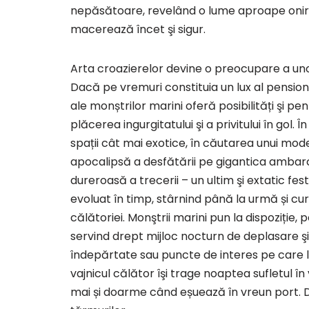
nepăsătoare, revelând o lume aproape oniri
macerează încet şi sigur.
Arta croazierelor devine o preocupare a unor 
Dacă pe vremuri constituia un lux al pensionar
ale monștrilor marini oferă posibilități şi p
plăcerea ingurgitatului şi a privitului în gol.
spații cât mai exotice, în căutarea unui mode
apocalipsă a desfătării pe gigantica ambarc
dureroasă a trecerii – un ultim şi extatic fest
evoluat în timp, stârnind până la urmă și curio
călătoriei. Monştrii marini pun la dispoziție,
servind drept mijloc nocturn de deplasare şi 
îndepărtate sau puncte de interes pe care le 
vajnicul călător îşi trage noaptea sufletul în
mai și doarme când eșuează în vreun port. Dim