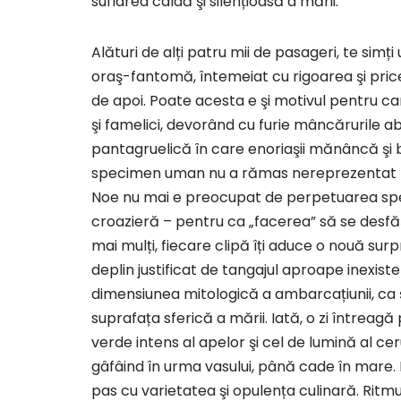
suflarea caldă şi silențioasă a mării.
Alături de alți patru mii de pasageri, te simți
oraş-fantomă, întemeiat cu rigoarea şi pricep
de apoi. Poate acesta e şi motivul pentru care 
şi famelici, devorând cu furie mâncărurile a
pantagruelică în care enoriaşii mănâncă şi 
specimen uman nu a rămas nereprezentat pe
Noe nu mai e preocupat de perpetuarea speci
croazieră – pentru ca „facerea” să se desfăş
mai mulți, fiecare clipă îți aduce o nouă sur
deplin justificat de tangajul aproape inexist
dimensiunea mitologică a ambarcațiunii, ca ş
suprafața sferică a mării. Iată, o zi întreag
verde intens al apelor şi cel de lumină al cer
gâfâind în urma vasului, până cade în mare. Mu
pas cu varietatea şi opulența culinară. Ritmur