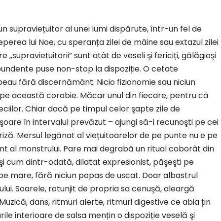
 un supraviețuitor al unei lumi dispărute, într-un fel de
erea lui Noe, cu speranța zilei de mâine sau extazul zilei
„supraviețuitorii” sunt atât de veseli şi fericiți, gălăgioşi
bundente puse non-stop la dispoziție. O cetate
beau fără discernământ. Nicio fizionomie sau niciun
 această corabie. Măcar unul din fiecare, pentru că
ilor. Chiar dacă pe timpul celor şapte zile de
oare în intervalul prevăzut – ajungi să-i recunoşti pe cei
priză. Mersul legănat al viețuitoarelor de pe punte nu e pe
ent al monstrului. Pare mai degrabă un ritual coborât din
i cum dintr-odată, dilatat expresionist, păşeşti pe
ă pe mare, fără niciun popas de uscat. Doar albastrul
ului. Soarele, rotunjit de propria sa cenuşă, aleargă
zică, dans, ritmuri alerte, ritmuri digestive ce abia țin
ile interioare de salsa mențin o dispoziție veselă şi