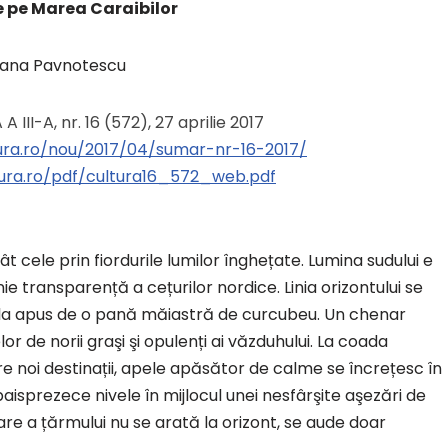
 pe Marea Caraibilor
ana Pavnotescu
 A III-A, nr. 16 (572), 27 aprilie 2017
tura.ro/nou/2017/04/sumar-nr-16-2017/
ltura.ro/pdf/cultura16_572_web.pdf
t cele prin fiordurile lumilor înghețate. Lumina sudului e
e transparență a cețurilor nordice. Linia orizontului se
ă la apus de o pană măiastră de curcubeu. Un chenar
or de norii graşi şi opulenți ai văzduhului. La coada
e noi destinații, apele apăsător de calme se încrețesc în
aisprezece nivele în mijlocul unei nesfârşite aşezări de
are a țărmului nu se arată la orizont, se aude doar