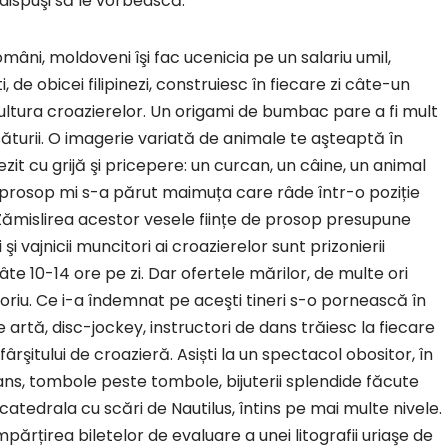
 dispuşi să le vorbească.
, români, moldoveni îşi fac ucenicia pe un salariu umil,
ti, de obicei filipinezi, construiesc în fiecare zi câte-un
ultura croazierelor. Un origami de bumbac pare a fi mult
esăturii. O imagerie variată de animale te aşteaptă în
zit cu grijă şi pricepere: un curcan, un câine, un animal
 prosop mi s-a părut maimuța care râde într-o poziție
Zămislirea acestor vesele ființe de prosop presupune
şi vajnicii muncitori ai croazierelor sunt prizonierii
âte 10-14 ore pe zi. Dar ofertele mărilor, de multe ori
riu. Ce i-a îndemnat pe aceşti tineri s-o pornească în
e artă, disc-jockey, instructori de dans trăiesc la fiecare
ârşitului de croazieră. Asiști la un spectacol obositor, în
dans, tombole peste tombole, bijuterii splendide făcute
catedrala cu scări de Nautilus, întins pe mai multe nivele.
mpărțirea biletelor de evaluare a unei litografii uriaşe de