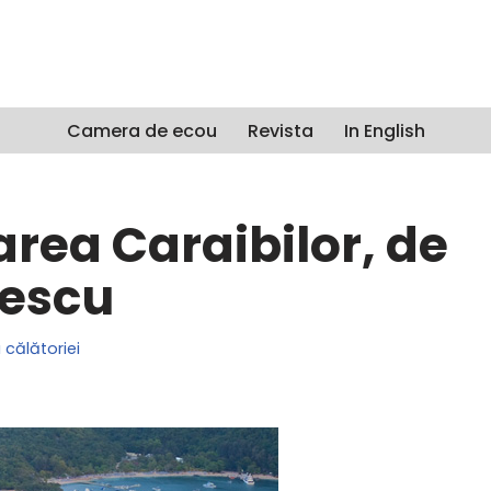
Camera de ecou
Revista
In English
rea Caraibilor, de
escu
 călătoriei