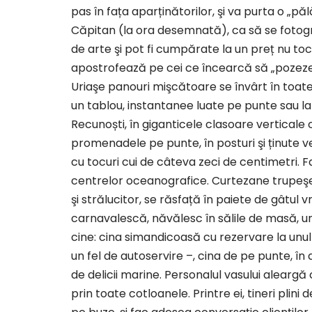
pas în fața aparținătorilor, şi va purta o „p
Căpitan (la ora desemnată), ca să se fotogra
de arte şi pot fi cumpărate la un preț nu toc
apostrofează pe cei ce încearcă să „pozeze p
Uriaşe panouri mişcătoare se învârt în toate 
un tablou, instantanee luate pe punte sau la
Recunoști, în giganticele clasoare verticale c
promenadele pe punte, în posturi şi ținute ves
cu tocuri cui de câteva zeci de centimetri. F
centrelor oceanografice. Curtezane trupeşe ş
şi strălucitor, se răsfață în paiete de gâtul
carnavalescă, năvălesc în sălile de masă, 
cine: cina simandicoasă cu rezervare la unul
un fel de autoservire –, cina de pe punte, în 
de delicii marine. Personalul vasului aleargă 
prin toate cotloanele. Printre ei, tineri plini d