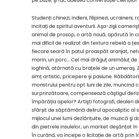
pe buze, şi fac adesea conversație clienților
Studenți chinezi, indieni, filipinezi, ucraineni
incitați de spiritul aventurii. Aşa-zişii cameriş
animal de prosop, o artă nouă, apărută în c
mai dificil de realizat din textura rebelă a ț
fiecare seară în patul proaspăt aranjat, nete
marin, un porc… Cel mai drăguț animăluț de
ioghină, atârnată cu brațele de un umeraş. 
simț artistic, pricepere şi pasiune. Răbdătorii 
monstrului pentru opt luni de zile, muncind c
surprinzătoare, compensează câştigul derizo
împărăția apelor? Artişti fotografi, dealeri d
sfârșit de săptămână delirul apocaliptic al sf
mijlocul unei lumi dezlănțuite, de muzică şi 
din pietrele insulelor, un market deşănțat în 
În curând, va începe o licitație de artă prin î