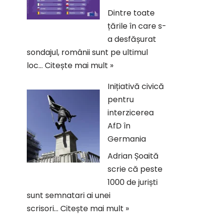
Dintre toate
țările în care s-
a desfășurat
sondajul, românii sunt pe ultimul
loc…
Citește mai mult »
Inițiativă civică
pentru
interzicerea
AfD în
Germania
Adrian Șoaită
scrie că peste
1000 de juriști
sunt semnatari ai unei
scrisori…
Citește mai mult »