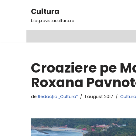
Cultura
Sari
blog.revistacultura.ro
la
conținut
Croaziere pe Ma
Roxana Pavnot
de
Redacția „Cultura”
1 august 2017
Cultura