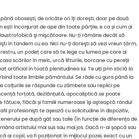
 până obosești, de oricâte ori îți doreşti, doar pe două
 ești înconjurat de ape din toate părțile, e ca și cum ai
laustrofobică şi mişcătoare. Nu-ți rămâne decât să
işti în tandem cu ea. Nici nu-ți doreşti să vezi vreun țărm,
erestru, un podeț care să te lege cu lumea pe care ai
sa scărilor în melc, urcă lifturile, borcane cu pereții
t artificial în toată plenitudinea lui. Te uiți prin sticlă la
rbind toate limbile pământului. Se râde cu gura până la
oate colțurile se răspunde cu zâmbete sau replici pe
escență forțată, dezlănțuită, apocaliptică se poate
 fătuce, flăcăi și familii numeroase îşi aşteaptă rândul
afii profesionişti te aşează cu solicitudine în dispozitiv,
enerului pe după gât sau talie (în funcție de diferența de
 mâna artistului mai sus sau mai jos. Dacă n-ai şapcă sau
ă ai copil, va fi poziționat în mijlocul pozei, exact cu un