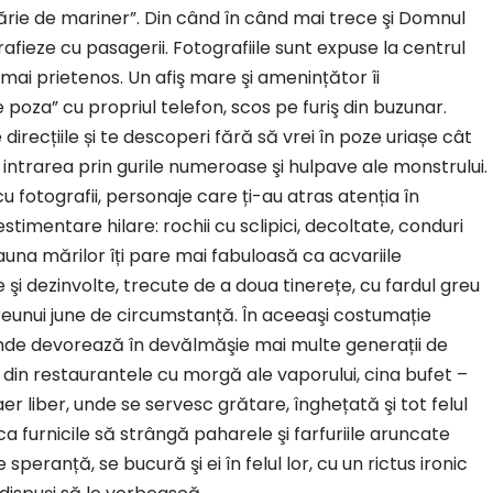
ălărie de mariner”. Din când în când mai trece şi Domnul
fieze cu pasagerii. Fotografiile sunt expuse la centrul
mai prietenos. Un afiş mare şi amenințător îi
oza” cu propriul telefon, scos pe furiş din buzunar.
direcțiile și te descoperi fără să vrei în poze uriașe cât
 intrarea prin gurile numeroase şi hulpave ale monstrului.
u fotografii, personaje care ți-au atras atenția în
timentare hilare: rochii cu sclipici, decoltate, conduri
auna mărilor îți pare mai fabuloasă ca acvariile
i dezinvolte, trecute de a doua tinerețe, cu fardul greu
 vreunui june de circumstanță. În aceeaşi costumație
unde devorează în devălmăşie mai multe generații de
 din restaurantele cu morgă ale vaporului, cina bufet –
aer liber, unde se servesc grătare, înghețată şi tot felul
ca furnicile să strângă paharele şi farfuriile aruncate
e speranță, se bucură şi ei în felul lor, cu un rictus ironic