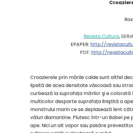
Croaziere
Rox
Revista Cultura
, SERIA
EPAPER:
http://revistacul
PDF:
http://revistacu
Croazierele prin mările calde sunt altfel decâ
lipsită de acea densitate vâscoasă sau strani
curbează la suprafața mărilor şi e colorat
multicolor desparte suprafața liniştită a apel
monstrului marin ce se deplasează lent cătr
văluri diamantine. Plutesc într-un Babel pe p
ape. Nici un alt vapor sau pasăre prevestito