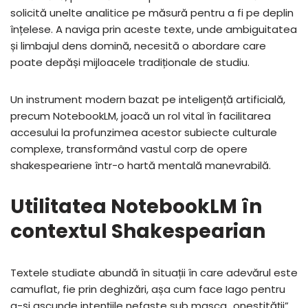
solicită unelte analitice pe măsură pentru a fi pe deplin
înțelese. A naviga prin aceste texte, unde ambiguitatea
și limbajul dens domină, necesită o abordare care
poate depăși mijloacele tradiționale de studiu.
Un instrument modern bazat pe inteligență artificială,
precum NotebookLM, joacă un rol vital în facilitarea
accesului la profunzimea acestor subiecte culturale
complexe, transformând vastul corp de opere
shakespeariene într-o hartă mentală manevrabilă.
Utilitatea NotebookLM în
contextul Shakespearian
Textele studiate abundă în situații în care adevărul este
camuflat, fie prin deghizări, așa cum face Iago pentru
a-și ascunde intențiile nefaste sub masca „onestității”