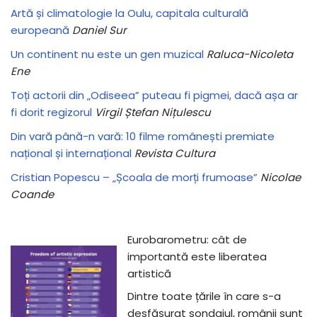
Artă și climatologie la Oulu, capitala culturală
europeană
Daniel Sur
Un continent nu este un gen muzical
Raluca-Nicoleta
Ene
Toți actorii din „Odiseea” puteau fi pigmei, dacă așa ar
fi dorit regizorul
Virgil Ștefan Nițulescu
Din vară până-n vară: 10 filme românești premiate
național și internațional
Revista Cultura
Cristian Popescu – „Școala de morți frumoase”
Nicolae
Coande
Eurobarometru: cât de
importantă este liberatea
artistică
Dintre toate țările în care s-a
desfășurat sondajul, românii sunt