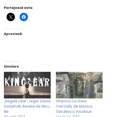
Partajează asta:
Apreciază:
Similare
„Regele Lear”, regia: David
Ghetoul ca stare
Doiashvili, Review de Nicu
mentală, de Monica
Ilie
Săvulescu Voudouri
30 iulie 2017
1 august 2017