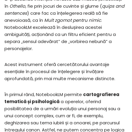
în
Othello
, fie prin jocuri de cuvinte și glume (
quips and
sentences
) care fac ca înțelegerea reală să fie
anevoioasă, ca în
Mult zgomot pentru nimic
.
NotebookLM excelează în deslușirea acestei
ambiguități, acționând ca un filtru eficient pentru a
separa „sensul adevărat” de „vorbirea nebună” a
personajelor.
Acest instrument oferă cercetătorului avantaje
esențiale în procesul de înțelegere și învățare
aprofundată, prin mai multe mecanisme distincte.
În primul rând, NotebookLM permite
cartografierea
tematică și psihologică
a operelor, oferind
posibilitatea de a urmări evoluția unui personaj sau a
unui concept complex, cum ar fi, de exemplu,
deghizarea sau tema iubirii și a onoarei, pe parcursul
întregului canon. Astfel, ne putem concentra pe logica