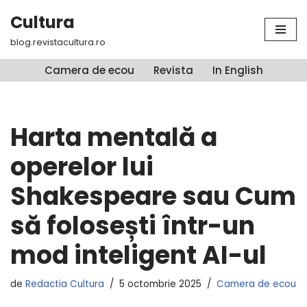
Cultura
Sari
blog.revistacultura.ro
la
conținut
Camera de ecou
Revista
In English
Harta mentală a
operelor lui
Shakespeare sau Cum
să folosești într-un
mod inteligent AI-ul
de
Redactia Cultura
5 octombrie 2025
Camera de ecou