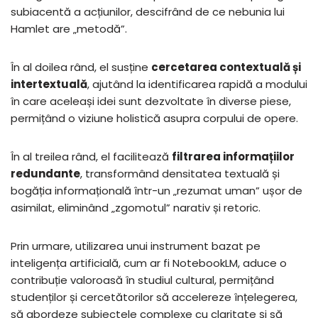
subiacentă a acțiunilor, descifrând de ce nebunia lui
Hamlet are „metodă”.
În al doilea rând, el susține
cercetarea contextuală și
intertextuală
, ajutând la identificarea rapidă a modului
în care aceleași idei sunt dezvoltate în diverse piese,
permițând o viziune holistică asupra corpului de opere.
În al treilea rând, el facilitează
filtrarea informațiilor
redundante
, transformând densitatea textuală și
bogăția informațională într-un „rezumat uman” ușor de
asimilat, eliminând „zgomotul” narativ și retoric.
Prin urmare, utilizarea unui instrument bazat pe
inteligența artificială, cum ar fi NotebookLM, aduce o
contribuție valoroasă în studiul cultural, permițând
studenților și cercetătorilor să accelereze înțelegerea,
să abordeze subiectele complexe cu claritate și să