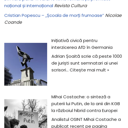
național și internațional
Revista Cultura
Cristian Popescu – „Școala de morți frumoase”
Nicolae
Coande
Inițiativă civică pentru
interzicerea AfD în Germania
Adrian Șoaită scrie că peste 1000
de juriști sunt semnatari ai unei
scrisori…
Citește mai mult »
Mihai Costache: o sinteză a
puterii lui Putin, de la anii din KGB
la războiul hibrid contra Europei
Analistul OSINT Mihai Costache a
publicat recent pe pagina