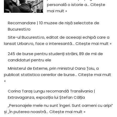
personală o istorie a…
Citește
mai mult »
Recomandare | 10 muzee de nișă selectate de
Bucuresti.ro
Site-ul Bucuresti.ro, editat de aceeași echipă care a
lansat Urban.ro, face o interesantă…
Citește mai mult »
245 de burse pentru studenți străini, 89 de mii de
candidaturi pentru ele
Ministerul de Externe, prin ministrul Oana Țoiu, a
publicat statistica cererilor de burse…
Citește mai mult
»
Corina Taraș Lungu recomandă Transilvania |
Extravaganza, expoziția lui Ștefan Câlția
„Personajele mele nu sunt îngeri. Sunt oameni cu aripi“
și „În puterea noastră…
Citește mai mult »