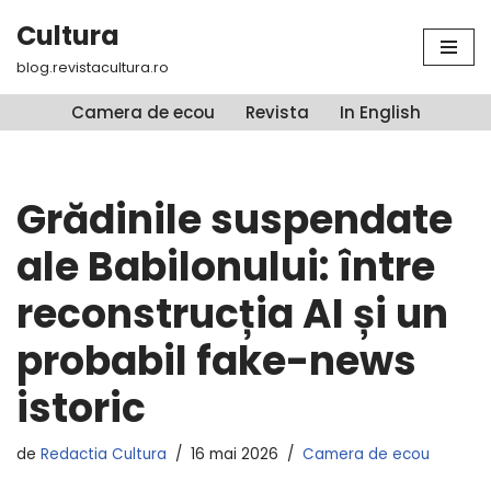
Cultura
Sari
blog.revistacultura.ro
la
conținut
Camera de ecou
Revista
In English
Grădinile suspendate
ale Babilonului: între
reconstrucția AI și un
probabil fake-news
istoric
de
Redactia Cultura
16 mai 2026
Camera de ecou