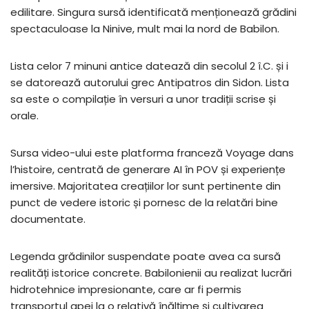
edilitare. Singura sursă identificată menționează grădini
spectaculoase la Ninive, mult mai la nord de Babilon.
Lista celor 7 minuni antice datează din secolul 2 î.C. și i
se datorează autorului grec Antipatros din Sidon. Lista
sa este o compilație în versuri a unor tradiții scrise și
orale.
Sursa video-ului este platforma franceză Voyage dans
l’histoire, centrată de generare AI în POV și experiențe
imersive. Majoritatea creațiilor lor sunt pertinente din
punct de vedere istoric și pornesc de la relatări bine
documentate.
Legenda grădinilor suspendate poate avea ca sursă
realități istorice concrete. Babilonienii au realizat lucrări
hidrotehnice impresionante, care ar fi permis
transportul apei la o relativă înălțime și cultivarea