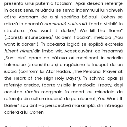
prezența unui puternic fatalism. Apar deseori referințe
în acest sens, reluându-se tema îndemnului lui Yahweh
către Abraham de a-și sacrifica băiatul. Cohen se
raliază la această
constantă culturală
, foarte vizibilă în
structura: „You want it darker/ We kill the flame”
(„Dorești întunecarea/ Ucidem flacăra”, melodia „You
want it darker”). În această logică se explică expresia
hineni, hineni
din limba ivrit. Acest cuvânt, ce înseamnă
„Sunt aici” apare de câteva ori menționat în scrierile
talmudice și constituie și o rugăciune la început de an
iudaic (conform lui Atar Hadari, „The Personal Prayer at
the Heart of the High Holy Days”). În schimb, apar și
referințe cristice, foarte vizibile în melodia Treaty, deși
acestea rămân marginale în raport cu miriadele de
referințe din cultura iudaică de pe albumul „You Want It
Darker” sau dintr-o perspectivă mai amplă, din întreaga
carieră a lui Cohen.