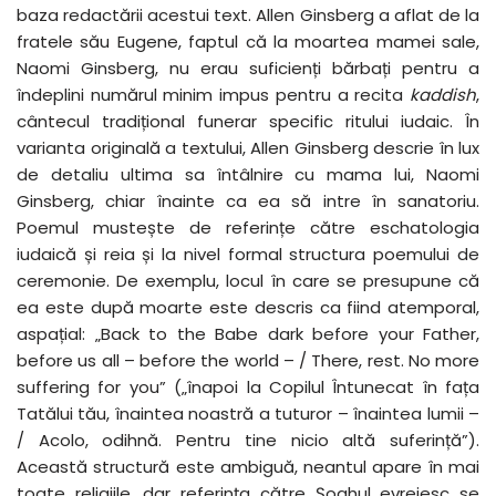
baza redactării acestui text. Allen Ginsberg a aflat de la
fratele său Eugene, faptul că la moartea mamei sale,
Naomi Ginsberg, nu erau suficienți bărbați pentru a
îndeplini numărul minim impus pentru a recita
kaddish
,
cântecul tradițional funerar specific ritului iudaic. În
varianta originală a textului, Allen Ginsberg descrie în lux
de detaliu ultima sa întâlnire cu mama lui, Naomi
Ginsberg, chiar înainte ca ea să intre în sanatoriu.
Poemul mustește de referințe către eschatologia
iudaică și reia și la nivel formal structura poemului de
ceremonie. De exemplu, locul în care se presupune că
ea este după moarte este descris ca fiind atemporal,
aspațial: „Back to the Babe dark before your Father,
before us all – before the world – / There, rest. No more
suffering for you” („înapoi la Copilul Întunecat în fața
Tatălui tău, înaintea noastră a tuturor – înaintea lumii –
/ Acolo, odihnă. Pentru tine nicio altă suferință”).
Această structură este ambiguă, neantul apare în mai
toate religiile, dar referința către Șoahul evreiesc se