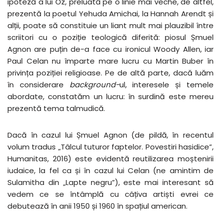
ipoteză a lui Oz, preluată pe o linie mai veche, de altfel,
prezentă la poetul Yehuda Amichai, la Hannah Arendt și
alții, poate să constituie un liant mult mai plauzibil între
scriitori cu o poziție teologică diferită: piosul Șmuel
Agnon are puțin de-a face cu ironicul Woody Allen, iar
Paul Celan nu împarte mare lucru cu Martin Buber în
privința poziției religioase. Pe de altă parte, dacă luăm
în considerare
background-
ul, interesele și temele
abordate, constatăm un lucru: în surdină este mereu
prezentă tema talmudică.
Dacă în cazul lui Șmuel Agnon (de pildă, în recentul
volum tradus „Tâlcul tuturor faptelor. Povestiri hasidice”,
Humanitas, 2016) este evidentă reutilizarea moștenirii
iudaice, la fel ca și în cazul lui Celan (ne amintim de
Sulamitha din „Lapte negru”), este mai interesant să
vedem ce se întâmplă cu câțiva artiști evrei ce
debutează în anii 1950 și 1960 în spațiul american.