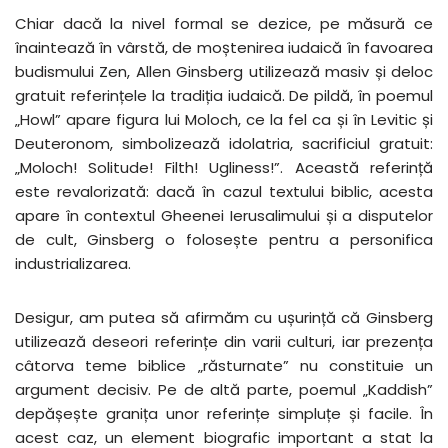
Chiar dacă la nivel formal se dezice, pe măsură ce
înaintează în vârstă, de moștenirea iudaică în favoarea
budismului Zen, Allen Ginsberg utilizează masiv și deloc
gratuit referințele la tradiția iudaică. De pildă, în poemul
„Howl” apare figura lui Moloch, ce la fel ca și în Levitic și
Deuteronom, simbolizează idolatria, sacrificiul gratuit:
„Moloch! Solitude! Filth! Ugliness!”. Această referință
este revalorizată: dacă în cazul textului biblic, acesta
apare în contextul Gheenei Ierusalimului și a disputelor
de cult, Ginsberg o folosește pentru a personifica
industrializarea.
Desigur, am putea să afirmăm cu ușurință că Ginsberg
utilizează deseori referințe din varii culturi, iar prezența
câtorva teme biblice „răsturnate” nu constituie un
argument decisiv. Pe de altă parte, poemul „Kaddish”
depășește granița unor referințe simpluțe și facile. În
acest caz, un element biografic important a stat la