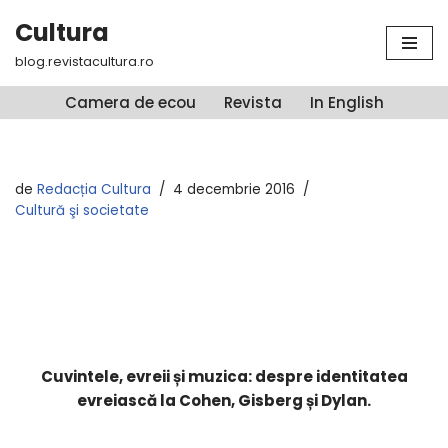
Cultura
Sari
blog.revistacultura.ro
la
conținut
Camera de ecou
Revista
In English
de
Redacția Cultura
4 decembrie 2016
Cultură şi societate
Cuvintele, evreii și muzica: despre identitatea
evreiască la Cohen, Gisberg și Dylan.