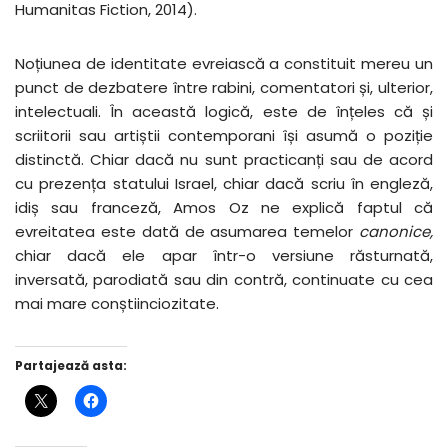
Humanitas Fiction, 2014).
Noțiunea de identitate evreiască a constituit mereu un
punct de dezbatere între rabini, comentatori și, ulterior,
intelectuali. În această logică, este de înțeles că și
scriitorii sau artiștii contemporani își asumă o poziție
distinctă. Chiar dacă nu sunt practicanți sau de acord
cu prezența statului Israel, chiar dacă scriu în engleză,
idiș sau franceză, Amos Oz ne explică faptul că
evreitatea este dată de asumarea temelor
canonice,
chiar dacă ele apar într-o versiune răsturnată,
inversată, parodiată sau din contră, continuate cu cea
mai mare conștiinciozitate.
Partajează asta: