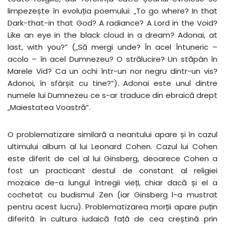
limpezește în evoluția poemului: „To go where? In that
Dark-that-in that God? A radiance? A Lord in the Void?
Like an eye in the black cloud in a dream? Adonai, at
last, with you?” („Să mergi unde? În acel Întuneric –
acolo – în acel Dumnezeu? O strălucire? Un stăpân în
Marele Vid? Ca un ochi într-un nor negru dintr-un vis?
Adonoi, în sfârșit cu tine?”)
.
Adonai este unul dintre
numele lui Dumnezeu ce s-ar traduce din ebraică drept
„Maiestatea Voastră”.
O problematizare similară a neantului apare și în cazul
ultimului album al lui Leonard Cohen. Cazul lui Cohen
este diferit de cel al lui Ginsberg, deoarece Cohen a
fost un practicant destul de constant al religiei
mozaice de-a lungul întregii vieți, chiar dacă și el a
cochetat cu budismul Zen (iar Ginsberg l-a mustrat
pentru acest lucru). Problematizarea morții apare puțin
diferită în cultura iudaică față de cea creștină prin