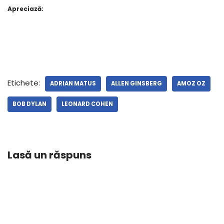
Apreciază:
Etichete:
ADRIAN MATUS
ALLEN GINSBERG
AMOZ OZ
BOB DYLAN
LEONARD COHEN
Lasă un răspuns