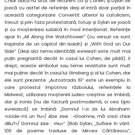
Chiar dacă nu atât de recurent ca și Cohen, și Dylan se
joacă cu astfel de referințe deși el intră doar parțial în
această categorizare. Convertit ulterior la catolicism,
trecut și prin faza protestatară, totuși și Dylan se joacă
și cu moștenirea iudaică în mod intenționat. Referințe
apar în „All Along the Watchtower” (cu versuri ce sunt
inspirate de un capitol din Isaiah) și „With God on Our
Side” (deși aici tema identității evreiești este mult mai
puțin pregnantă decât în cazul lui Cohen, de pildă). E
drept, aceste simboluri sau teme revizitate sunt mult
mai puține decât în cazul lui Ginsberg și al lui Cohen, dar
ele sunt prezente. „Autostrada 61” este un exemplu în
care protestul împotriva războiului, referințele la
Midwest, utilizarea moștenirii iudeo-creștine se îmbină,
dar și ironia (nu de factură postmodernă, ci cea tipic
evreiască) se îmbină: „Domnul i-a zis lui Abraham:
«Ucide-mi un fiu»/ Abe zise : «Doamne, mă crezi chiar
diliu?»/ Domnul zise : «Nu»” (Bob Dylan, „Suflare în vânt.
100 de poeme traduse de Mircea Cărtărescu”,