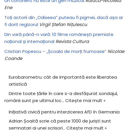
Un continent nu este un gen muzical
Raluca-Nicoleta
Ene
Toți actorii din „Odiseea” puteau fi pigmei, dacă așa ar
fi dorit regizorul
Virgil Ștefan Nițulescu
Din vară până-n vară: 10 filme românești premiate
național și internațional
Revista Cultura
Cristian Popescu – „Școala de morți frumoase”
Nicolae
Coande
Eurobarometru: cât de importantă este liberatea
artistică
Dintre toate țările în care s-a desfășurat sondajul,
românii sunt pe ultimul loc…
Citește mai mult »
Inițiativă civică pentru interzicerea AfD în Germania
Adrian Șoaită scrie că peste 1000 de juriști sunt
semnatari ai unei scrisori…
Citește mai mult »