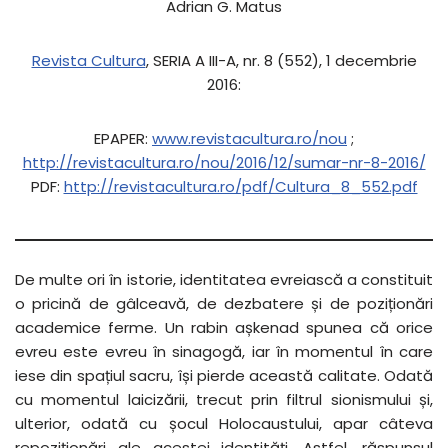
Adrian G. Matus
Revista Cultura
, SERIA A III-A, nr. 8 (552), 1 decembrie
2016:
EPAPER:
www.revistacultura.ro/nou
;
http://revistacultura.ro/nou/2016/12/sumar-nr-8-2016/
PDF:
http://revistacultura.ro/pdf/Cultura_8_552.pdf
De multe ori în istorie, identitatea evreiască a constituit
o pricină de gâlceavă, de dezbatere și de poziționări
academice ferme. Un rabin așkenad spunea că orice
evreu este evreu în sinagogă, iar în momentul în care
iese din spațiul sacru, își pierde această calitate. Odată
cu momentul laicizării, trecut prin filtrul sionismului și,
ulterior, odată cu șocul Holocaustului, apar câteva
repoziționări ale acestei identități. Astfel, răspunsul