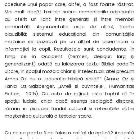
coeziune unui popor care, altfel, a fost foarte răsfirat.
Mai mult decât textele sacre, comentariile adiacente
au oferit un liant între generații și între membrii
comunității. Argumentația este de altfel, foarte
plauzibilă: sistemul educațional din comunitățile
mozaice se bazează pe un altfel de diseminare a
informației la copii. Rezultatele sunt concludente. În
timp ce în Occident (termen, desigur, larg și
generalizant) odată cu laicizarea textul Bibliei cade în
uitare, în spațiul mozaic chiar și intelectualii atei precum
Amos Oz au o „educație biblică solidă” (Amoz Oz și
Fania Oz-Salzberger, „Evreii și cuvintele”, Humanitas
Fiction, 2015). Ce este de reținut este faptul că în
spațiul iudaic, chiar dacă esența teologică dispare,
rămân în picioare fondul cultural și referințele către
moștenirea culturală a textelor sacre.
Cu ce ne poate fi de folos o astfel de optică? Această