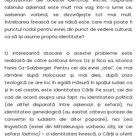
rabinului așkenad este mult mai vag într-o lume ce,
weberian vorbind, se dezvrăjește tot mai mult.
Întrebarea firească ce se ridică este: care mai poate fi
punctul nodal pentru evrei, din punct de vedere cultural,
ca să își asume propria identitate?
O interesantă atacare a acestei probleme este
realizată de către scriitorul Amos Oz și fiica sa, istorica
Fania Oz-Salzberger. Pentru cei doi evrei „atei”, ce mai
rămâne după Holocaust și, mai ales, după criza
teologică ce are loc în egală măsură în spațiul iudaic ca
și în cel creștin, este identitatea Cărții. Pe scurt, cei doi
cad de acord asupra unui fapt: nu identitatea politică
(de altfel disparată între așkenazi și sefarzi), nu
identitatea genealogică (au existat câteva ipoteze de
convertiri la iudaism ale altor popoare), nici cea
lingvistică (evreii din Mitteleuropa vorbeau
idiș,
iar cei
sefarzi
ladrino)
– ci identitatea livrescă, a Cărții a oferit