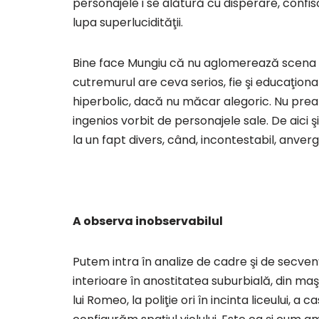
personajele i se alătură cu disperare, confi
lupa superlucidităţii.
Bine face Mungiu că nu aglomerează scena unui
cutremurul are ceva serios, fie şi educaţion
hiperbolic, dacă nu măcar alegoric. Nu prea 
ingenios vorbit de personajele sale. De aici şi
la un fapt divers, când, incontestabil, anver
A observa inobservabilul
Putem intra în analize de cadre şi de secvenţ
interioare în anostitatea suburbială, din maş
lui Romeo, la poliţie ori în incinta liceului, a