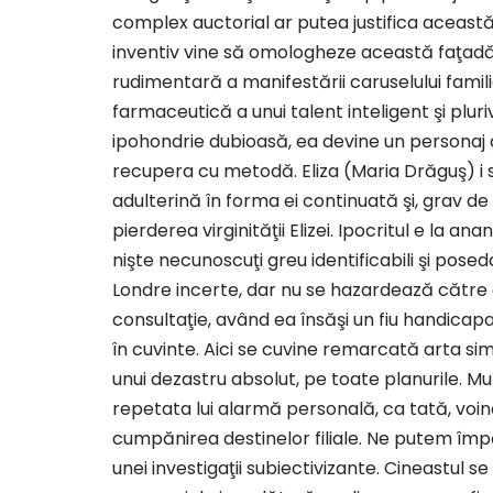
complex auctorial ar putea justifica această
inventiv vine să omologheze această faţadă d
rudimentară a manifestării caruselului famili
farmaceutică a unui talent inteligent şi pluriv
ipohondrie dubioasă, ea devine un personaj 
recupera cu metodă. Eliza (Maria Drăguş) i s
adulterină în forma ei continuată şi, grav de t
pierderea virginităţii Elizei. Ipocritul e la anan
nişte necunoscuţi greu identificabili şi posed
Londre incerte, dar nu se hazardează către o
consultaţie, având ea însăşi un fiu handicapa
în cuvinte. Aici se cuvine remarcată arta simul
unui dezastru absolut, pe toate planurile. Mu
repetata lui alarmă personală, ca tată, voin
cumpănirea destinelor filiale. Ne putem împ
unei investigaţii subiectivizante. Cineastul