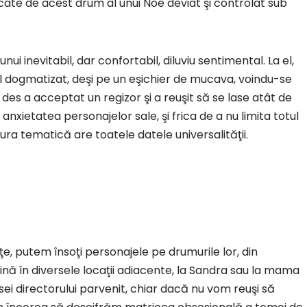
scate de acest drum al unui Noe deviat şi controlat sub
 inevitabil, dar confortabil, diluviu sentimental. La el,
al dogmatizat, deşi pe un eşichier de mucava, voindu-se
des a acceptat un regizor şi a reuşit să se lase atât de
 anxietatea personajelor sale, şi frica de a nu limita totul
gura tematică are toatele datele universalităţii.
e, putem însoţi personajele pe drumurile lor, din
ină în diversele locaţii adiacente, la Sandra sau la mama
 casei directorului parvenit, chiar dacă nu vom reuşi să