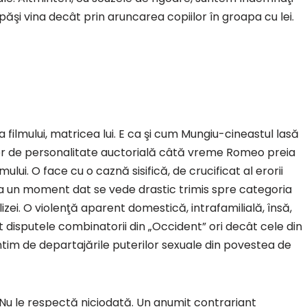
spăşi vina decât prin aruncarea copiilor în groapa cu lei.
 filmului, matricea lui. E ca şi cum Mungiu-cineastul lasă
er de personalitate auctorială câtă vreme Romeo preia
ului. O face cu o caznă sisifică, de crucificat al erorii
ar la un moment dat se vede drastic trimis spre categoria
 Elizei. O violenţă aparent domestică, intrafamilială, însă,
t disputele combinatorii din „Occident” ori decât cele din
intim de departajările puterilor sexuale din povestea de
e. Nu le respectă niciodată. Un anumit contrariant