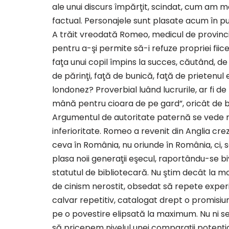
ale unui discurs împărţit, scindat, cum am 
factual. Personajele sunt plasate acum în pu
A trăit vreodată Romeo, medicul de provincie
pentru a-şi permite să-i refuze propriei fiic
faţa unui copil împins la succes, căutând, de 
de părinţi, faţă de bunică, faţă de prietenul 
londonez? Proverbial luând lucrurile, ar fi de
mână pentru cioara de pe gard”, oricât de bi
Argumentul de autoritate paternă se vede m
inferioritate. Romeo a revenit din Anglia cre
ceva în România, nu oriunde în România, ci, s
plasa noii generaţii eşecul, raportându-se biv
statutul de bibliotecară. Nu ştim decât la m
de cinism nerostit, obsedat să repete experi
calvar repetitiv, catalogat drept o promisi
pe o povestire elipsată la maximum. Nu ni se 
să pricepem nivelul unei comparaţii potenţia