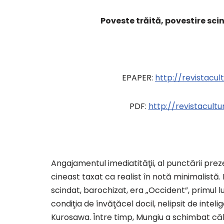
Poveste trăită, povestire sc
EPAPER:
http://revistacu
PDF:
http://revistacul
Angajamentul imediatităţii, al punctării prez
cineast taxat ca realist în notă minimalistă.
scindat, barochizat, era „Occident”, primul lu
condiţia de învăţăcel docil, nelipsit de intel
Kurosawa. Între timp, Mungiu a schimbat călimă