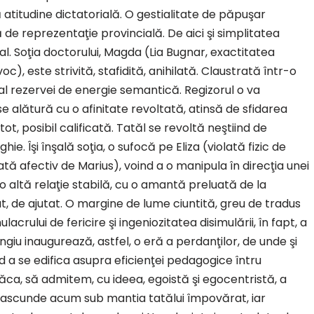
 atitudine dictatorială. O gestialitate de păpuşar
e reprezentaţie provincială. De aici şi simplitatea
al. Soţia doctorului, Magda (Lia Bugnar, exactitatea
oc), este strivită, stafidită, anihilată. Claustrată într-o
al rezervei de energie semantică. Regizorul o va
e alătură cu o afinitate revoltată, atinsă de sfidarea
ot, posibil calificată. Tatăl se revoltă neştiind de
ghie. Îşi înşală soţia, o sufocă pe Eliza (violată fizic de
ată afectiv de Marius), voind a o manipula în direcţia unei
 altă relaţie stabilă, cu o amantă preluată de la
t, de ajutat. O margine de lume ciuntită, greu de tradus
acrului de fericire şi ingeniozitatea disimulării, în fapt, a
ngiu inaugurează, astfel, o eră a perdanţilor, de unde şi
d a se edifica asupra eficienţei pedagogice întru
ăca, să admitem, cu ideea, egoistă şi egocentristă, a
 se ascunde acum sub mantia tatălui împovărat, iar