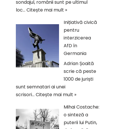
sondajul, românii sunt pe ultimul
loc…
Citește mai mult »
Inițiativă civică
pentru
interzicerea
AfD în
Germania
Adrian Șoaită
scrie că peste
1000 de juriști
sunt semnatari ai unei
scrisori…
Citește mai mult »
Mihai Costache:
o sinteză a
puterii lui Putin,