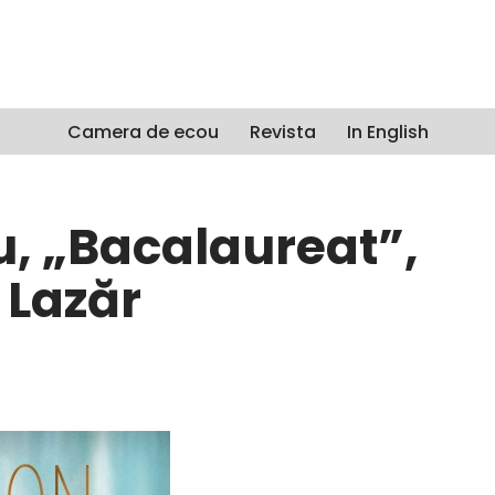
Camera de ecou
Revista
In English
u, „Bacalaureat”,
 Lazăr