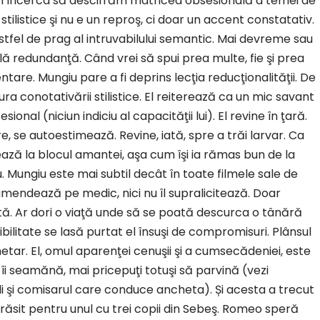
 am încerca să descifrăm matricea obsesională a temei de
tilistice şi nu e un reproş, ci doar un accent constatativ.
astfel de prag al intruvabilului semantic. Mai devreme sau
ilă redundanţă. Când vrei să spui prea multe, fie şi prea
ntare. Mungiu pare a fi deprins lecţia reducţionalităţii. De
ura conotativării stilistice. El reiterează ca un mic savant
onal (niciun indiciu al capacităţii lui). El revine în ţară.
, se autoestimează. Revine, iată, spre a trăi larvar. Ca
ză la blocul amantei, aşa cum îşi ia rămas bun de la
. Mungiu este mai subtil decât în toate filmele sale de
amendează pe medic, nici nu îl supralicitează. Doar
ă. Ar dori o viaţă unde să se poată descurca o tânără
bilitate se lasă purtat el însuşi de compromisuri. Plânsul
etar. El, omul aparenţei cenuşii şi a cumsecădeniei, este
 îi seamănă, mai pricepuţi totuşi să parvină (vezi
edi şi comisarul care conduce ancheta). Și acesta a trecut
 părăsit pentru unul cu trei copii din Sebeş. Romeo speră