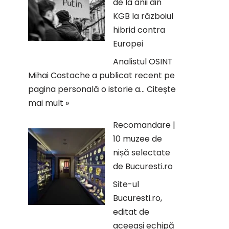
de la anii din
KGB la războiul
hibrid contra
Europei
Analistul OSINT
Mihai Costache a publicat recent pe
pagina personală o istorie a…
Citește
mai mult »
Recomandare |
10 muzee de
nișă selectate
de Bucuresti.ro
Site-ul
Bucuresti.ro,
editat de
aceeași echipă