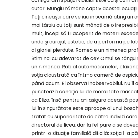
configurăm spaţiul violului. Este ca şi cum
autor. Mungiu rămâne captiv acestei ecuaţii s
Toţi cineaştii care se iau în seamă ating un 
mai târziu cu toţii sunt mânaţi de o irepresib
mult, începi să fii acoperit de materii excede
unde şi curajul, estetic, de a performa pe lat
al gloriei pierdute. Romeo e un nimenea profesi
Știm noi cu adevărat de ce? Omul se tânguire
un nimenea. Rob al automatismelor, claxonea
soţia claustrată ca într-o cameră de ospiciu
până acum. El observă inobservabilul. Nu îl 
punctează condiţia lui de moralitate mascat
ca Eliza, însă pentru a-i asigura această posi
lui în singurătate este aproape al unui bosch
tratat cu superioritate de către indivizi care
directorul de liceu, dar la fel pare a se dov
printr-o situaţie familială dificilă: soţia l-a