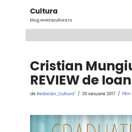
Cultura
Sari
blog.revistacultura.ro
la
conținut
Cristian Mungi
REVIEW de Ioan
de
Redacția „Cultura”
30 ianuarie 2017
Film