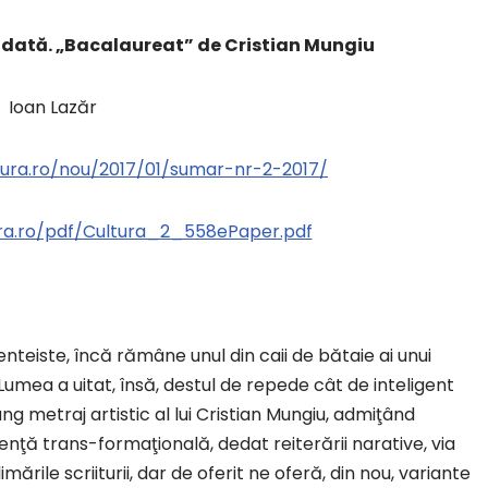
indată. „Bacalaureat” de Cristian Mungiu
Ioan Lazăr
ltura.ro/nou/2017/01/sumar-nr-2-2017/
tura.ro/pdf/Cultura_2_558ePaper.pdf
enteiste, încă rămâne unul din caii de bătaie ai unui
 Lumea a uitat, însă, destul de repede cât de inteligent
ng metraj artistic al lui Cristian Mungiu, admiţând
igenţă trans-formaţională, dedat reiterării narative, via
rile scriiturii, dar de oferit ne oferă, din nou, variante