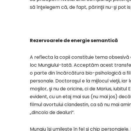
să înţelegem că, de fapt, părinţii nu-şi pot i
Rezervoarele de energie semantică
A reflecta la copii constituie tema obsesivă a
loc Mungiului-tată. Acceptăm acest transf
o parte din încărcătura bio-psihologică a film
personale. Doctoraşul e la mijlocul vieţii, i
moşilor, şi nu de oricine, ci de Marius, iubitul
evident, cu un etaj mai sus (nu mai jos) decâ
filmul avortului clandestin, ca să nu mai am
„dincolo de dealuri”.
Mungiu îşi umileşte în fel şi chip personajel