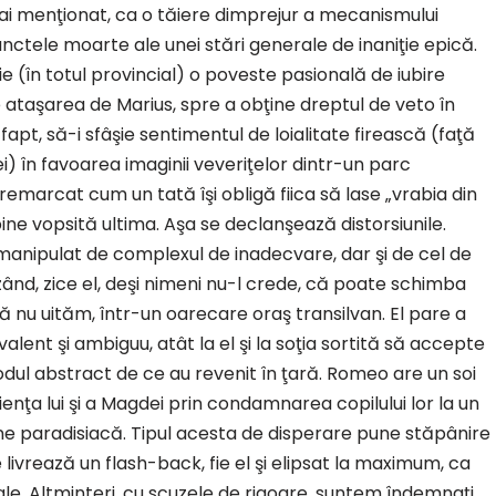
mai menţionat, ca o tăiere dimprejur a mecanismului
nctele moarte ale unei stări generale de inaniţie epică.
 (în totul provincial) o poveste pasională de iubire
e ataşarea de Marius, spre a obţine dreptul de veto în
fapt, să-i sfâşie sentimentul de loialitate firească (faţă
ei) în favoarea imaginii veveriţelor dintr-un parc
 remarcat cum un tată îşi obligă fiica să lase „vrabia din
ne vopsită ultima. Aşa se declanşează distorsiunile.
anipulat de complexul de inadecvare, dar şi de cel de
zând, zice el, deşi nimeni nu-l crede, că poate schimba
ă nu uităm, într-un oarecare oraş transilvan. El pare a
alent şi ambiguu, atât la el şi la soţia sortită să accepte
odul abstract de ce au revenit în ţară. Romeo are un soi
enţa lui şi a Magdei prin condamnarea copilului lor la un
une paradisiacă. Tipul acesta de disperare pune stăpânire
livrează un flash-back, fie el şi elipsat la maximum, ca
le. Altminteri, cu scuzele de rigoare, suntem îndemnaţi