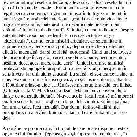
revine omului şi veselia interioară, adevărată. E doar veselia lui, nu
şi a căii urmate de nevoie. „Eram bucuros că prinsesem una din
reguli: să calci solemn, cu genunchii uşor îndoiţi şi să nu te uiţi în
jur.” Regulă opusă celei anterioare: „regula asta contrazicea toate
mişcările nesăbuite, toate gesturile dezarticulate pe care m-am
străduit să le imit mai adineauri”. Şi imitaţia e contradictorie. Despre
autenticitate ce să mai credem!? El crezuse că toţi se mişcă
„dezarticulat”, dar nu, erau mişcări articulate, de solemnitate în
supunere oarbă. Sens social, politic, depinde de cheia de lectură
aflată la îndemână, dar şi potrivită, norocoasă. Când unul se loveşte
de jucătorul (re)începător, care nu se dă la o parte, necunoscutul,
neştiind decât acest mers, cade, „orb”. Unicul drum se ramifică,
protagonistul ajunge în grupul tot mai restrâns, alţii merg acum în
sens invers, iar unii ajung şi acasă. La sfârşit, el se-ntoarce la sine, în
sine, evaziunea din el însuşi eşuează, ca şi ataşarea de masa haotică
a făpturilor prinse-n „joc”. „Rămăsesem singur. Era cald, era linişte.
[O linişte ca la V. Mazilescu şi Ileana Mălăncioiu, de exemplu, o
linişte de generaţie literară]. N-avea acolo [locul] rost să mă întorc şi
eu. Îmi scosei haina şi o ghemui la poalele zidului. Şi, încăpăţânat,
îmi urmai calea [cea mentală]. Dar demn, fără şovăială şi nici
precipitare; nu alergând buimac ca tânărul care probabil ajunsese
deja”.
A rămâne pe propria cale, în timpul de care poate dispune – este şi
opţiunea lui Dumitru Ţepeneag însuşi. Opozant temeinic, real, în