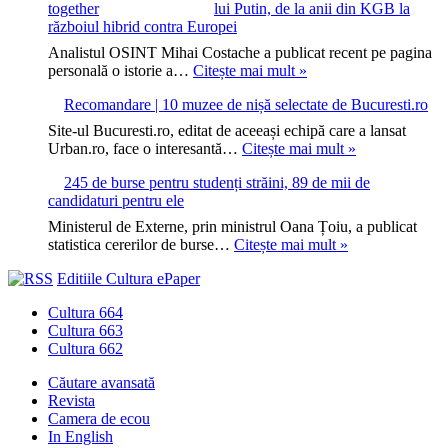
lui Putin, de la anii din KGB la
interzicerea
războiul hibrid contra Europei
AfD
în
Analistul OSINT Mihai Costache a publicat recent pe pagina
Germania
Mihai
personală o istorie a…
Citește mai mult »
Costache:
Recomandare | 10 muzee de nișă selectate de Bucuresti.ro
o
sinteză
Site-ul Bucuresti.ro, editat de aceeași echipă care a lansat
a
Recomandare
Urban.ro, face o interesantă…
Citește mai mult »
puterii
|
lui
245 de burse pentru studenți străini, 89 de mii de
10
Putin,
candidaturi pentru ele
muzee
de
de
Ministerul de Externe, prin ministrul Oana Țoiu, a publicat
la
nișă
245
statistica cererilor de burse…
Citește mai mult »
anii
selectate
de
din
de
Editiile Cultura ePaper
burse
KGB
Bucuresti.ro
pentru
la
Cultura 664
studenți
războiul
Cultura 663
străini,
hibrid
Cultura 662
89
contra
de
Europei
Căutare avansată
mii
Revista
de
Camera de ecou
candidaturi
In English
pentru