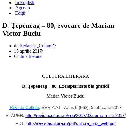
In English
Agenda
Ediții
D. Ţepeneag – 80, evocare de Marian
Victor Buciu
de
Redacția „Cultura”
15 aprilie 2017
Cultura literară
CULTURA LITERARĂ
D. Ţepeneag – 80. Exemplaritate bio-grafică
Marian Victor Buciu
Revista Cultura
, SERIA A III-A, nr. 6 (562), 9 februarie 2017
EPAPER:
http://revistacultura.ro/nou/2017/02/sumar-nr-6-2017/
PDF:
http://revistacultura.ro/pdf/cultura_562_web.pdf