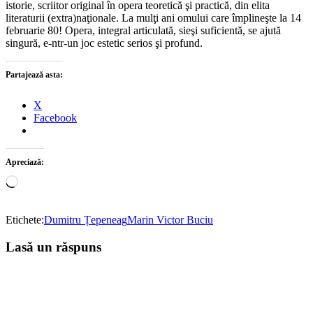
istorie, scriitor original în opera teoretică şi practică, din elita
literaturii (extra)naţionale. La mulţi ani omului care împlineşte la 14
februarie 80! Opera, integral articulată, sieşi suficientă, se ajută
singură, e-ntr-un joc estetic serios şi profund.
Partajează asta:
X
Facebook
Apreciază:
Încarc...
Etichete:
Dumitru Țepeneag
Marin Victor Buciu
Lasă un răspuns