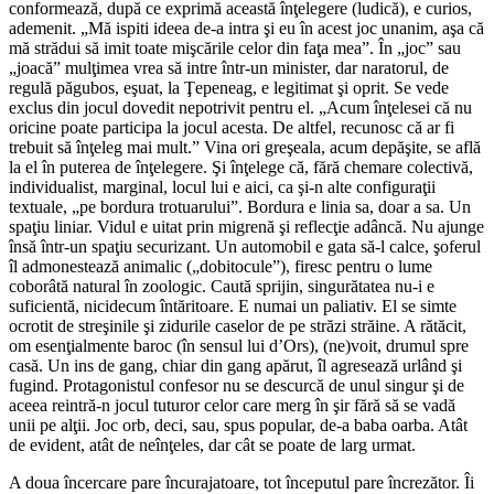
conformează, după ce exprimă această înţelegere (ludică), e curios,
ademenit. „Mă ispiti ideea de-a intra şi eu în acest joc unanim, aşa că
mă strădui să imit toate mişcările celor din faţa mea”. În „joc” sau
„joacă” mulţimea vrea să intre într-un minister, dar naratorul, de
regulă păgubos, eşuat, la Ţepeneag, e legitimat şi oprit. Se vede
exclus din jocul dovedit nepotrivit pentru el. „Acum înţelesei că nu
oricine poate participa la jocul acesta. De altfel, recunosc că ar fi
trebuit să înţeleg mai mult.” Vina ori greşeala, acum depăşite, se află
la el în puterea de înţelegere. Şi înţelege că, fără chemare colectivă,
individualist, marginal, locul lui e aici, ca şi-n alte configuraţii
textuale, „pe bordura trotuarului”. Bordura e linia sa, doar a sa. Un
spaţiu liniar. Vidul e uitat prin migrenă şi reflecţie adâncă. Nu ajunge
însă într-un spaţiu securizant. Un automobil e gata să-l calce, şoferul
îl admonestează animalic („dobitocule”), firesc pentru o lume
coborâtă natural în zoologic. Caută sprijin, singurătatea nu-i e
suficientă, nicidecum întăritoare. E numai un paliativ. El se simte
ocrotit de streşinile şi zidurile caselor de pe străzi străine. A rătăcit,
om esenţialmente baroc (în sensul lui d’Ors), (ne)voit, drumul spre
casă. Un ins de gang, chiar din gang apărut, îl agresează urlând şi
fugind. Protagonistul confesor nu se descurcă de unul singur şi de
aceea reintră-n jocul tuturor celor care merg în şir fără să se vadă
unii pe alţii. Joc orb, deci, sau, spus popular, de-a baba oarba. Atât
de evident, atât de neînţeles, dar cât se poate de larg urmat.
A doua încercare pare încurajatoare, tot începutul pare încrezător. Îi