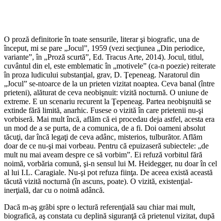
O proză definitorie în toate sensurile, literar şi biografic, una de
început, mi se pare „Jocul”, 1959 (vezi secţiunea „Din periodice,
variante”, în „Proză scurtă”, Ed. Tracus Arte, 2014). Jocul, titlul,
cuvântul din el, este emblematic în „motivele” (ca-n poezie) reiterate
în proza ludicului substanţial, grav, D. Ţepeneag. Naratorul din
„Jocul” se-ntoarce de la un prieten vizitat noaptea. Ceva banal (între
prieteni), alăturat de ceva neobişnuit: vizită nocturnă. O uniune de
extreme. E un scenariu recurent la Ţepeneag. Partea neobişnuită se
extinde fără limită, anarhic. Fusese o vizită în care prietenii nu-şi
vorbiseră. Mai mult încă, aflăm că ei procedau deja astfel, acesta era
un mod de a se purta, de a comunica, de a fi. Doi oameni absolut
tăcuţi, dar încă legaţi de ceva adânc, misterios, tulburător. Aflăm
doar de ce nu-şi mai vorbeau. Pentru că epuizaseră subiectele: „de
mult nu mai aveam despre ce să vorbim”. Ei refuză vorbitul fără
noimă, vorbăria comună, şi-n sensul lui M. Heidegger, nu doar în cel
al lui I.L. Caragiale. Nu-şi pot refuza fiinţa. De aceea există această
tăcută vizită nocturnă (în ascuns, poate). O vizită, existenţial-
inerţială, dar cu o noimă adâncă.
Dacă m-aş grăbi spre o lectură referenţială sau chiar mai mult,
biografică, aş constata cu deplină siguranţă că prietenul vizitat, după