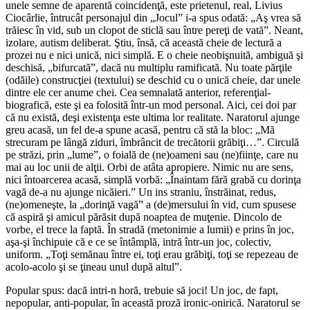
unele semne de aparentă coincidenţă, este prietenul, real, Livius
Ciocârlie, întrucât personajul din „Jocul” i-a spus odată: „Aş vrea să
trăiesc în vid, sub un clopot de sticlă sau între pereţi de vată”. Neant,
izolare, autism deliberat. Ştiu, însă, că această cheie de lectură a
prozei nu e nici unică, nici simplă. E o cheie neobişnuită, ambiguă şi
deschisă, „bifurcată”, dacă nu multiplu ramificată. Nu toate părţile
(odăile) construcţiei (textului) se deschid cu o unică cheie, dar unele
dintre ele cer anume chei. Cea semnalată anterior, referenţial-
biografică, este şi ea folosită într-un mod personal. Aici, cei doi par
că nu există, deşi existenţa este ultima lor realitate. Naratorul ajunge
greu acasă, un fel de-a spune acasă, pentru că stă la bloc: „Mă
strecuram pe lângă ziduri, îmbrâncit de trecătorii grăbiţi…”. Circulă
pe străzi, prin „lume”, o foială de (ne)oameni sau (ne)fiinţe, care nu
mai au loc unii de alţii. Orbi de atâta apropiere. Nimic nu are sens,
nici întoarcerea acasă, simplă vorbă: „Înaintam fără grabă cu dorinţa
vagă de-a nu ajunge nicăieri.” Un ins straniu, înstrăinat, redus,
(ne)omeneşte, la „dorinţă vagă” a (de)mersului în vid, cum spusese
că aspiră şi amicul părăsit după noaptea de muţenie. Dincolo de
vorbe, el trece la faptă. În stradă (metonimie a lumii) e prins în joc,
aşa-şi închipuie că e ce se întâmplă, intră într-un joc, colectiv,
uniform. „Toţi semănau între ei, toţi erau grăbiţi, toţi se repezeau de
acolo-acolo şi se ţineau unul după altul”.
Popular spus: dacă intri-n horă, trebuie să joci! Un joc, de fapt,
nepopular, anti-popular, în această proză ironic-onirică. Naratorul se