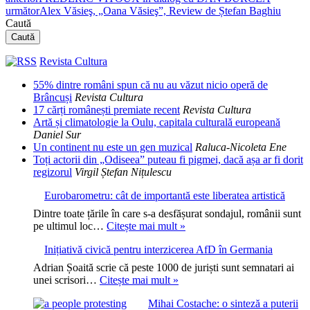
următor
Alex Văsieş, „Oana Văsieş”, Review de Ștefan Baghiu
Caută
Caută
Revista Cultura
55% dintre români spun că nu au văzut nicio operă de
Brâncuși
Revista Cultura
17 cărți românești premiate recent
Revista Cultura
Artă și climatologie la Oulu, capitala culturală europeană
Daniel Sur
Un continent nu este un gen muzical
Raluca-Nicoleta Ene
Toți actorii din „Odiseea” puteau fi pigmei, dacă așa ar fi dorit
regizorul
Virgil Ștefan Nițulescu
Eurobarometru: cât de importantă este liberatea artistică
Dintre toate țările în care s-a desfășurat sondajul, românii sunt
Eurobarometru:
pe ultimul loc…
Citește mai mult »
cât
Inițiativă civică pentru interzicerea AfD în Germania
de
importantă
Adrian Șoaită scrie că peste 1000 de juriști sunt semnatari ai
este
Inițiativă
unei scrisori…
Citește mai mult »
liberatea
civică
artistică
Mihai Costache: o sinteză a puterii
pentru