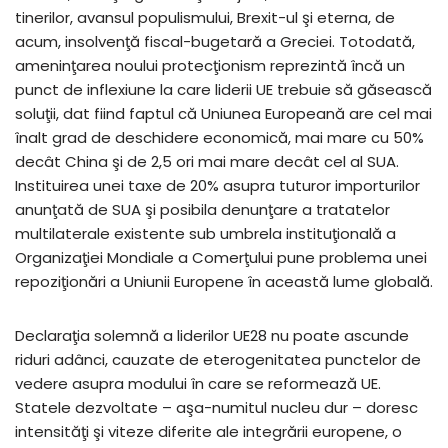
tinerilor, avansul populismului, Brexit-ul şi eterna, de
acum, insolvenţă fiscal-bugetară a Greciei. Totodată,
ameninţarea noului protecţionism reprezintă încă un
punct de inflexiune la care liderii UE trebuie să găsească
soluţii, dat fiind faptul că Uniunea Europeană are cel mai
înalt grad de deschidere economică, mai mare cu 50%
decât China şi de 2,5 ori mai mare decât cel al SUA.
Instituirea unei taxe de 20% asupra tuturor importurilor
anunţată de SUA şi posibila denunţare a tratatelor
multilaterale existente sub umbrela instituţională a
Organizaţiei Mondiale a Comerţului pune problema unei
repoziţionări a Uniunii Europene în această lume globală.
Declaraţia solemnă a liderilor UE28 nu poate ascunde
riduri adânci, cauzate de eterogenitatea punctelor de
vedere asupra modului în care se reformează UE.
Statele dezvoltate – aşa-numitul nucleu dur – doresc
intensităţi şi viteze diferite ale integrării europene, o