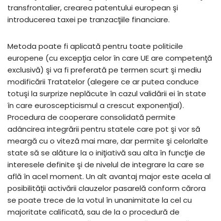
transfrontalier, crearea patentului european şi
introducerea taxei pe tranzacţiile financiare.
Metoda poate fi aplicată pentru toate politicile
europene (cu excepţia celor în care UE are competenţă
exclusivă) şi va fi preferată pe termen scurt şi mediu
modificării Tratatelor (alegere ce ar putea conduce
totuşi la surprize neplăcute în cazul validării ei în state
în care euroscepticismul a crescut exponenţial).
Procedura de cooperare consolidată permite
adâncirea integrării pentru statele care pot şi vor să
meargă cu o viteză mai mare, dar permite şi celorlalte
state să se alăture la o iniţiativă sau alta în funcţie de
interesele definite şi de nivelul de integrare la care se
află în acel moment. Un alt avantaj major este acela al
posibilităţii activării clauzelor pasarelă conform cărora
se poate trece de la votul în unanimitate la cel cu
majoritate calificată, sau de la o procedură de