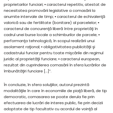
proprietarilor funciari; ▪ caracterul repetitiv, atestat de
necesitatea promovării legislative a comasării la
anumite intervale de timp; ▪ caracterul de echivalenţă
valorică sau de fertilitate (bonitare) al parcelelor; ▪
caracterul de concurenţă liberă între proprietăţi în
cadrul unei burse locale a schimburilor de parcele; ▪
performanţa tehnologică, în scopul realizării unui
asolament raţional; ▪ obligativitatea publicităţii şi
cadastrului funciar pentru toate mişcările din regimul
juridic al proprietăţii funciare; ▪ caracterul european,
rezultat din cuprinderea comasării în sfera lucrărilor de
îmbunătăţiri funciare […]”.
În concluzie, în sfera soluţiilor, autorul prezintă
modalităţile în care în economiile de piaţă liberă, de tip
democratic, comasarea se poate derula fie prin
efectuarea de lucrări de interes public, fie prin decizii
adoptate de tip facultativ cu acordul de voinţă al