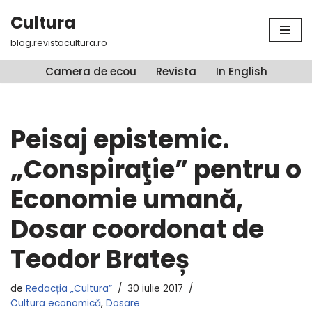
Cultura
Sari
blog.revistacultura.ro
la
conținut
Camera de ecou
Revista
In English
Peisaj epistemic.
„Conspiraţie” pentru o
Economie umană,
Dosar coordonat de
Teodor Brateș
de
Redacția „Cultura”
30 iulie 2017
Cultura economică
,
Dosare