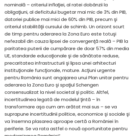
nominală – criteriul inflaţiei, al ratei dobânzii la
obligaţiuni, al deficitului bugetar mai mic de 3% din PIB,
datoriei publice mai mici de 60% din PIB, precum şi
criteriul stabilităţii cursului de schimb. Un orizont scurt
de timp pentru aderarea la Zona Euro este totuşi
nefezabil din cauza lipsei de convergenţă reală – PIB la
paritatea puterii de cumpărare de doar 57% din media
UE, standarde educaţionale şi de sănătate reduse,
precaritatea infrastructurii şi lipsa unei arhitecturi
instituţionale funcţionale, mature. Acţiuni urgente
pentru România sunt angajarea unui Plan unitar pentru
aderarea la Zona Euro şi spaţiul Schengen
consensualizat la nivel societal şi politic. Altfel,
incertitudinea legată de modelul ţintă – în
transformare aşa cum am arătat mai sus – se va
suprapune incertitudinii politice, economice şi sociale şi
va însemna plasarea aproape certă a României în
periferie. Se va rata astfel o nouă oportunitate pentru
modernizarea României”.