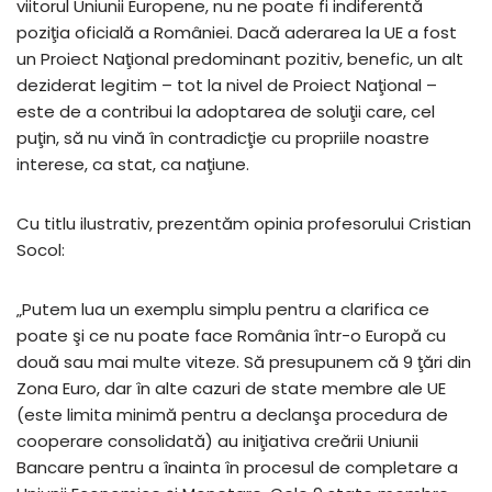
viitorul Uniunii Europene, nu ne poate fi indiferentă
poziţia oficială a României. Dacă aderarea la UE a fost
un Proiect Naţional predominant pozitiv, benefic, un alt
deziderat legitim – tot la nivel de Proiect Naţional –
este de a contribui la adoptarea de soluţii care, cel
puţin, să nu vină în contradicţie cu propriile noastre
interese, ca stat, ca naţiune.
Cu titlu ilustrativ, prezentăm opinia profesorului Cristian
Socol:
„Putem lua un exemplu simplu pentru a clarifica ce
poate şi ce nu poate face România într-o Europă cu
două sau mai multe viteze. Să presupunem că 9 ţări din
Zona Euro, dar în alte cazuri de state membre ale UE
(este limita minimă pentru a declanşa procedura de
cooperare consolidată) au iniţiativa creării Uniunii
Bancare pentru a înainta în procesul de completare a