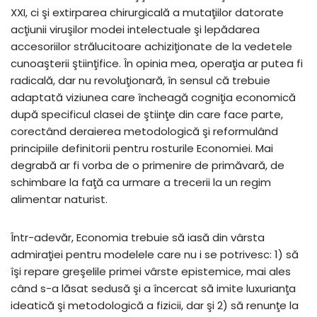
XXI, ci şi extirparea chirurgicală a mutaţiilor datorate
acţiunii viruşilor modei intelectuale şi lepădarea
accesoriilor strălucitoare achiziţionate de la vedetele
cunoaşterii ştiinţifice. În opinia mea, operaţia ar putea fi
radicală, dar nu revoluţionară, în sensul că trebuie
adaptată viziunea care încheagă cogniţia economică
după specificul clasei de ştiinţe din care face parte,
corectând deraierea metodologică şi reformulând
principiile definitorii pentru rosturile Economiei. Mai
degrabă ar fi vorba de o primenire de primăvară, de
schimbare la faţă ca urmare a trecerii la un regim
alimentar naturist.
Într-adevăr, Economia trebuie să iasă din vârsta
admiraţiei pentru modelele care nu i se potrivesc: 1) să
îşi repare greşelile primei vârste epistemice, mai ales
când s-a lăsat sedusă şi a încercat să imite luxurianţa
ideatică şi metodologică a fizicii, dar şi 2) să renunţe la