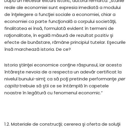
După un necesar excurs istoric, autorul remarcă: „stările
reale ale economiei sunt expresia imediată a modului
de înţelegere a funcţiei sociale a economiei, chiar a
economiei ca parte funcţională a corpului societăţii,
finalitatea ei însă, formulată evident în termeni de
raţionalitate, în egală măsură de rezultat pozitiv şi
efecte de bunăstare, rămâne principiul tutelar. Eşecurile
însă marchează istoria. De ce?
Istoria ştiinţei economice conţine răspunsul, iar acesta
întăreşte nevoia de a respecta un adevăr certificat la
nivelul bunului-simţ: ca să poţi pretinde performanţe
per
capita
trebuie să ştii ce se întâmplă în capetele
noastre în legătură cu fenomenul economic.”
1.2. Materiale de construcţii; cererea şi oferta de soluţii