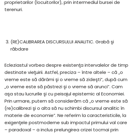
proprietarilor (locuitorilor), prin intermediul bursei de
terenuri.
(RE)CALIBRAREA DISCURSULUI ANALITIC. Grabă şi
răbdare
Ecleziastul vorbea despre existenţa intervalelor de timp
destinate vieţuirii. Astfel, preciza – între altele – că „o
vreme este să dărâmi şi o vreme să zideşti”, după cum
„o vreme este să păstrezi şi o vreme să arunci”. Cam
aşa stau lucrurile şi cu peisajul epistemic al Economiei.
Prin urmare, putem să considerăm că „o vreme este să
(re)calibrezi şi o alta să nu schimbi discursul analitic în
materie de economie”. Ne referim la caracteristicile, la
exigenţele postmoderne sub impactul primului val care
– paradoxal – a inclus prelungirea crizei tocmai prin