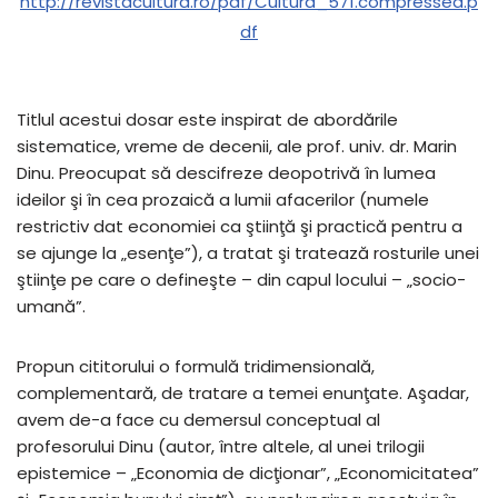
http://revistacultura.ro/pdf/Cultura_571.compressed.p
df
Titlul acestui dosar este inspirat de abordările
sistematice, vreme de decenii, ale prof. univ. dr. Marin
Dinu. Preocupat să descifreze deopotrivă în lumea
ideilor şi în cea prozaică a lumii afacerilor (numele
restrictiv dat economiei ca ştiinţă şi practică pentru a
se ajunge la „esenţe”), a tratat şi tratează rosturile unei
ştiinţe pe care o defineşte – din capul locului – „socio-
umană”.
Propun cititorului o formulă tridimensională,
complementară, de tratare a temei enunţate. Aşadar,
avem de-a face cu demersul conceptual al
profesorului Dinu (autor, între altele, al unei trilogii
epistemice – „Economia de dicţionar”, „Economicitatea”