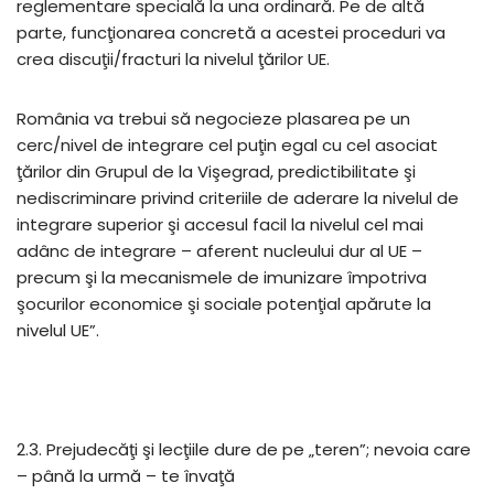
reglementare specială la una ordinară. Pe de altă
parte, funcţionarea concretă a acestei proceduri va
crea discuţii/fracturi la nivelul ţărilor UE.
România va trebui să negocieze plasarea pe un
cerc/nivel de integrare cel puţin egal cu cel asociat
ţărilor din Grupul de la Vişegrad, predictibilitate şi
nediscriminare privind criteriile de aderare la nivelul de
integrare superior şi accesul facil la nivelul cel mai
adânc de integrare – aferent nucleului dur al UE –
precum şi la mecanismele de imunizare împotriva
şocurilor economice şi sociale potenţial apărute la
nivelul UE”.
2.3. Prejudecăţi şi lecţiile dure de pe „teren”; nevoia care
– până la urmă – te învaţă