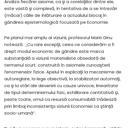
Analiza fiecărei axiome, ca şi a corelaţiilor dintre ele,
este vastă şi complexă, în tentativa de a se întrezări
(măcar) căile de înlăturare a actualului blocaj în
gândirea epistemologică focusată pe Economie.
Pe planul mai amplu al viziunii, profesorul Marin Dinu
notează : „Cu rare excepţii, ceea ce considerăm a fi
drept modul economic de gândire este marca
substanţială a viziunii materialiste obsedată de
termenul scurt, construită în axiomele cunoaşterii
fenomenelor fizice. Apelul în explicaţii la mecanisme de
autoreglare, la lege obiectivă, la stabilizatori automaţi,
ca şi la stări ale devenirii cu cauze univoce, linearitate
de tipul determinismului fizic, echilibrare cantitativă şi,
peste toate, omul ca resursă consumabilă trădează
prin limbaj inconsistenţa viziunii Economiei ca ştiinţă
socio-umană”.