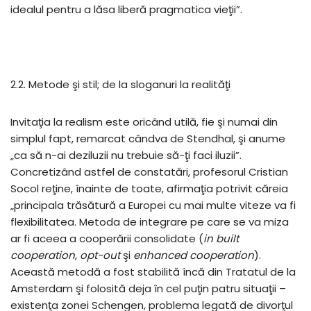
idealul pentru a lăsa liberă pragmatica vieţii”.
2.2. Metode şi stil; de la sloganuri la realităţi
Invitaţia la realism este oricând utilă, fie şi numai din
simplul fapt, remarcat cândva de Stendhal, şi anume
„ca să n-ai deziluzii nu trebuie să-ţi faci iluzii”.
Concretizând astfel de constatări, profesorul Cristian
Socol reţine, înainte de toate, afirmaţia potrivit căreia
„principala trăsătură a Europei cu mai multe viteze va fi
flexibilitatea. Metoda de integrare pe care se va miza
ar fi aceea a cooperării consolidate (
in built
cooperation
,
opt-out
şi
enhanced cooperation
).
Această metodă a fost stabilită încă din Tratatul de la
Amsterdam şi folosită deja în cel puţin patru situaţii –
existenţa zonei Schengen, problema legată de divorţul