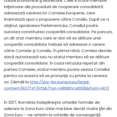
Uniunii Economice şi Monetare. Cele 9 state membre
iniţiatoare ale procedurii de cooperare consolidată
adresează cererea lor Comisiei Europene, care
înaintează apoi o propunere către Consiliu. După ce a
obţinut aprobarea Parlamentului, Consiliul poate
autoriza constituirea cooperării consolidate. Pe parcurs,
un alt stat membru care ar dori să se alăture unei
cooperări consolidate trebuie să adreseze o cerere
către Comisie şi Consiliu. În primul rând, Comisia decide
dacă autorizează sau nu statul membru să se alăture
cooperării consolidate. În cazul refuzului repetat din
partea Comisiei, statul membru poate sesiza Consiliul
pentru ca acesta să se pronunţe cu privire la cererea
sa. (detalii la
http://eur-lex.europa.eu/legal-
content/RO/TXT/HTML/?uri=URISERV:ai0018&from=RO
).
În 2017, România îndeplineşte criteriile formale de
aderare la Zona Euro chiar mai bine decât multe ţări din
Zona Euro – ne referim la criteriile de convergenţă