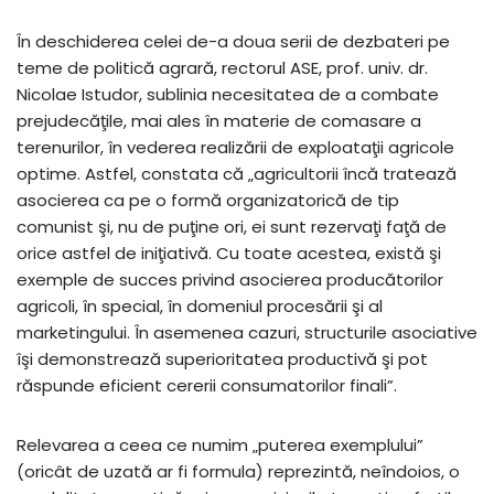
În deschiderea celei de-a doua serii de dezbateri pe
teme de politică agrară, rectorul ASE, prof. univ. dr.
Nicolae Istudor, sublinia necesitatea de a combate
prejudecăţile, mai ales în materie de comasare a
terenurilor, în vederea realizării de exploataţii agricole
optime. Astfel, constata că „agricultorii încă tratează
asocierea ca pe o formă organizatorică de tip
comunist şi, nu de puţine ori, ei sunt rezervaţi faţă de
orice astfel de iniţiativă. Cu toate acestea, există şi
exemple de succes privind asocierea producătorilor
agricoli, în special, în domeniul procesării şi al
marketingului. În asemenea cazuri, structurile asociative
îşi demonstrează superioritatea productivă şi pot
răspunde eficient cererii consumatorilor finali”.
Relevarea a ceea ce numim „puterea exemplului”
(oricât de uzată ar fi formula) reprezintă, neîndoios, o