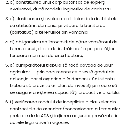
b) constituirea unui corp autorizat de experţi
evaluatori, după modelul inginerilor de cadastru;
c) clasificarea şi evaluarea datelor de la institutele
cu atribuţii în domeniu, privitoare la bonitarea
(calitativă) a terenurilor din România;
d) obligativitatea întocmirii de către vânzătorul de
teren a unui „dosar de înstrăinare” a proprietăţilor
funciare mai mari de cinci hectare;
e) cumpărătorul trebuie să facă dovada de „bun
agricultor” – prin documente ce atestă gradul de
educaţie, dar şi experienţa în domeniu. Solicitantul
trebuie să prezinte un plan de investiţii prin care să
se asigure creşterea capacităţii productive a solului;
f) verificarea modului de îndeplinire a clauzelor din
contractele de arendare/concesionare a terenurilor
preluate de la ADS şi iniţierea acţiunilor prevăzute în
actele legislative în vigoare;