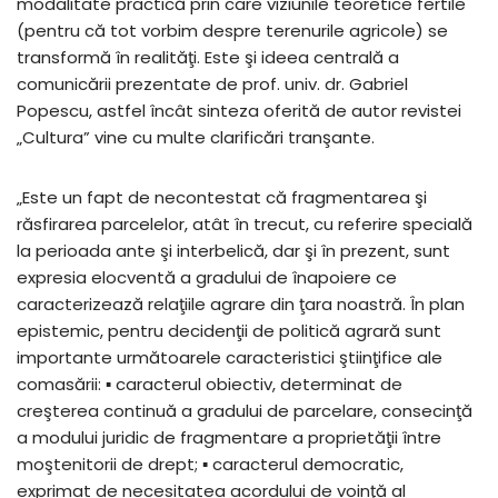
modalitate practică prin care viziunile teoretice fertile
(pentru că tot vorbim despre terenurile agricole) se
transformă în realităţi. Este şi ideea centrală a
comunicării prezentate de prof. univ. dr. Gabriel
Popescu, astfel încât sinteza oferită de autor revistei
„Cultura” vine cu multe clarificări tranşante.
„Este un fapt de necontestat că fragmentarea şi
răsfirarea parcelelor, atât în trecut, cu referire specială
la perioada ante şi interbelică, dar şi în prezent, sunt
expresia elocventă a gradului de înapoiere ce
caracterizează relaţiile agrare din ţara noastră. În plan
epistemic, pentru decidenţii de politică agrară sunt
importante următoarele caracteristici ştiinţifice ale
comasării: ▪ caracterul obiectiv, determinat de
creşterea continuă a gradului de parcelare, consecinţă
a modului juridic de fragmentare a proprietăţii între
moştenitorii de drept; ▪ caracterul democratic,
exprimat de necesitatea acordului de voinţă al