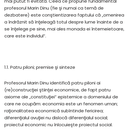
mai putut fi evitată. Ceea ce propune fundamental
profesorul Marin Dinu (fie şi numai ca temă de
dezbatere) este conştientizarea faptului că „omenirea
a îndrăznit să înţeleagă totul despre lume înainte de a
se înţelege pe sine, mai ales monada ei întemeietoare,
care este individul”.
1.1. Patru piloni; premise şi sinteze
Profesorul Marin Dinu identifică patru piloni ai
(re)construcţiei ştiinţei economice, de fapt patru
axiome ale „constituţiei” epistemice a domeniului de
care ne ocupăm: economia este un fenomen uman;
raţionalitatea economică subîntinde fericirea;
diferenţialul avuţiei nu dislocă diferenţialul social;
proiectul economic nu înlocuieşte proiectul social.