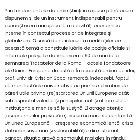
Prin fundamentele de ordin ştiinţific expuse până acum
dispunem şi de un instrument indispensabil pentru
cunoaşterea mai aplicată a activităţii economice
interne în contextul proceselor de integrare şi
globalizare. O sursă de neînlocuit a meditaţiilor pe
această temă o constituie luările de poziţie oficiale şi
informale prilejuite de împlinirea a 60 de ani de la
semnarea Tratatelor de la Roma – actele fondatoare
ale Uniunii Europene de astăzi. În această ordine de idei,
prof. univ. dr. Cristian Socol remarcă, îndeosebi, faptul
că manifestările aniversative au permis schimburi de
păreri utile privind (re)startarea Uniunii Europene atât
sub aspectul valorilor şi principiilor, cât şi al formulelor
instituţionale menite să le susţină. El atrage atenţia
„asupra marilor provocări şi riscuri cu care se confruntă
Uniunea Europeană – creşterea economică lentă, criza
datoriilor suverane şi vulnerabilităţile din sistemul
bancar, situaţia gravă a şomajului, mai ales în rândul