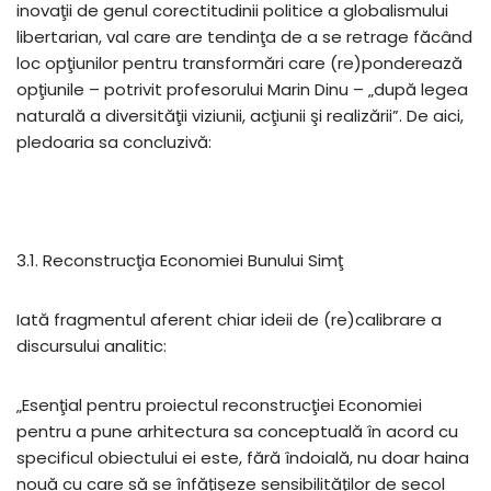
inovaţii de genul corectitudinii politice a globalismului
libertarian, val care are tendinţa de a se retrage făcând
loc opţiunilor pentru transformări care (re)ponderează
opţiunile – potrivit profesorului Marin Dinu – „după legea
naturală a diversităţii viziunii, acţiunii şi realizării”. De aici,
pledoaria sa concluzivă:
3.1. Reconstrucţia Economiei Bunului Simţ
Iată fragmentul aferent chiar ideii de (re)calibrare a
discursului analitic:
„Esenţial pentru proiectul reconstrucţiei Economiei
pentru a pune arhitectura sa conceptuală în acord cu
specificul obiectului ei este, fără îndoială, nu doar haina
nouă cu care să se înfăţişeze sensibilităţilor de secol