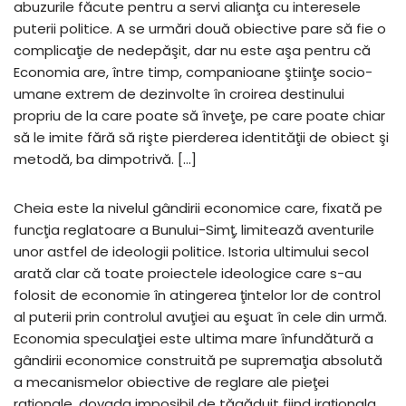
abuzurile făcute pentru a servi alianţa cu interesele
puterii politice. A se urmări două obiective pare să fie o
complicaţie de nedepăşit, dar nu este aşa pentru că
Economia are, între timp, companioane ştiinţe socio-
umane extrem de dezinvolte în croirea destinului
propriu de la care poate să înveţe, pe care poate chiar
să le imite fără să rişte pierderea identităţii de obiect şi
metodă, ba dimpotrivă. […]
Cheia este la nivelul gândirii economice care, fixată pe
funcţia reglatoare a Bunului-Simţ, limitează aventurile
unor astfel de ideologii politice. Istoria ultimului secol
arată clar că toate proiectele ideologice care s-au
folosit de economie în atingerea ţintelor lor de control
al puterii prin controlul avuţiei au eşuat în cele din urmă.
Economia speculaţiei este ultima mare înfundătură a
gândirii economice construită pe supremaţia absolută
a mecanismelor obiective de reglare ale pieţei
raţionale, dovada imposibil de tăgăduit fiind iraţionala