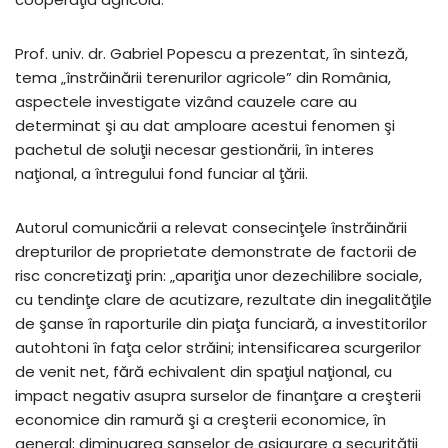
Prof. univ. dr. Gabriel Popescu a prezentat, în sinteză,
tema „înstrăinării terenurilor agricole” din România,
aspectele investigate vizând cauzele care au
determinat şi au dat amploare acestui fenomen şi
pachetul de soluţii necesar gestionării, în interes
naţional, a întregului fond funciar al ţării.
Autorul comunicării a relevat consecinţele înstrăinării
drepturilor de proprietate demonstrate de factorii de
risc concretizaţi prin: „apariţia unor dezechilibre sociale,
cu tendinţe clare de acutizare, rezultate din inegalităţile
de şanse în raporturile din piaţa funciară, a investitorilor
autohtoni în faţa celor străini; intensificarea scurgerilor
de venit net, fără echivalent din spaţiul naţional, cu
impact negativ asupra surselor de finanţare a creşterii
economice din ramură şi a creşterii economice, în
general; diminuarea şanselor de asigurare a securităţii