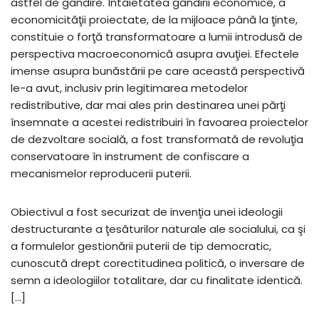
astfel de gândire. Întâietatea gândirii economice, a
economicităţii proiectate, de la mijloace până la ţinte,
constituie o forţă transformatoare a lumii introdusă de
perspectiva macroeconomică asupra avuţiei. Efectele
imense asupra bunăstării pe care această perspectivă
le-a avut, inclusiv prin legitimarea metodelor
redistributive, dar mai ales prin destinarea unei părţi
însemnate a acestei redistribuiri în favoarea proiectelor
de dezvoltare socială, a fost transformată de revoluţia
conservatoare în instrument de confiscare a
mecanismelor reproducerii puterii.
Obiectivul a fost securizat de invenţia unei ideologii
destructurante a ţesăturilor naturale ale socialului, ca şi
a formulelor gestionării puterii de tip democratic,
cunoscută drept corectitudinea politică, o inversare de
semn a ideologiilor totalitare, dar cu finalitate identică.
[…]