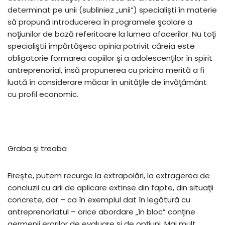
determinat pe unii (subliniez „unii”) specialişti în materie
să propună introducerea în programele şcolare a
noţiunilor de bază referitoare la lumea afacerilor. Nu toţi
specialiştii împărtăşesc opinia potrivit căreia este
obligatorie formarea copiilor şi a adolescenţilor în spirit
antreprenorial, însă propunerea cu pricina merită a fi
luată în considerare măcar în unităţile de învăţământ
cu profil economic.
Graba şi treaba
Fireşte, putem recurge la extrapolări, la extragerea de
concluzii cu arii de aplicare extinse din fapte, din situaţii
concrete, dar – ca în exemplul dat în legătură cu
antreprenoriatul – orice abordare „în bloc” conţine
germenii erorilor de evaluare şi de opţiuni. Mai mult