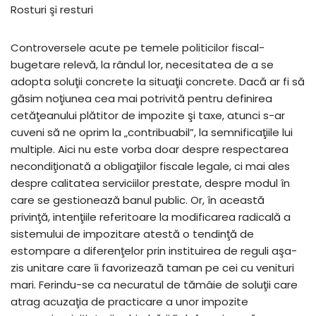
Rosturi şi resturi
Controversele acute pe temele politicilor fiscal-
bugetare relevă, la rândul lor, necesitatea de a se
adopta soluţii concrete la situaţii concrete. Dacă ar fi să
găsim noţiunea cea mai potrivită pentru definirea
cetăţeanului plătitor de impozite şi taxe, atunci s-ar
cuveni să ne oprim la „contribuabil”, la semnificaţiile lui
multiple. Aici nu este vorba doar despre respectarea
necondiţionată a obligaţiilor fiscale legale, ci mai ales
despre calitatea serviciilor prestate, despre modul în
care se gestionează banul public. Or, în această
privinţă, intenţiile referitoare la modificarea radicală a
sistemului de impozitare atestă o tendinţă de
estompare a diferenţelor prin instituirea de reguli aşa-
zis unitare care îi favorizează taman pe cei cu venituri
mari. Ferindu-se ca necuratul de tămâie de soluţii care
atrag acuzaţia de practicare a unor impozite