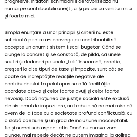
progresive, iniţiatorii schimbării îi defavorizează nu
numai pe contribuabilii oneşti, ci şi pe cei cu venituri mici
şi foarte mici.
Simpla enunţare a unor principii şi criterii nu este
suficientă pentru a-i convinge pe contribuabili să
accepte un anumit sistem fiscal-bugetar. Când se
ajunge la concret şi se constată, de pildă, că unele
scutiri şi deduceri pe unele „felii” înseamnă, practic,
creşteri la alte tipuri de taxe şi impozite, sunt cât se
poate de îndreptăţite reacţiile negative ale
contribuabilului. La polul opus se află facilităţile
acordate otova şi celor foarte avuţi şi celor foarte
nevoiaşi. Dacă noţiunea de justiţie socială este exclusă
din sistemul de impozitare, nu trebuie să ne mai mire că
avem de-a face cu o societate profund conflictuală, cu
o slabă coeziune şi un grad de incluziune inacceptabil,
fie şi numai sub aspect etic. Dacă nu cumva vom
ajunge, mai repede decât ne putem imagina, la golirea