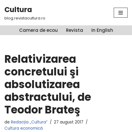
Cultura
Sari
blog.revistacultura.ro
la
conținut
Camera de ecou
Revista
In English
Relativizarea
concretului şi
absolutizarea
abstractului, de
Teodor Brateş
de
Redacția „Cultura”
27 august 2017
Cultura economică