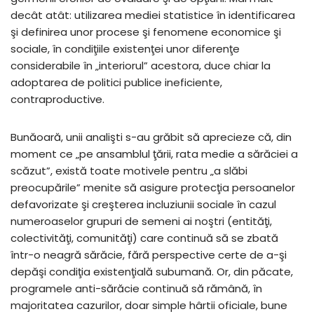
decât atât: utilizarea mediei statistice în identificarea
şi definirea unor procese şi fenomene economice şi
sociale, în condiţiile existenţei unor diferenţe
considerabile în „interiorul” acestora, duce chiar la
adoptarea de politici publice ineficiente,
contraproductive.
Bunăoară, unii analişti s-au grăbit să aprecieze că, din
moment ce „pe ansamblul ţării, rata medie a sărăciei a
scăzut”, există toate motivele pentru „a slăbi
preocupările” menite să asigure protecţia persoanelor
defavorizate şi creşterea incluziunii sociale în cazul
numeroaselor grupuri de semeni ai noştri (entităţi,
colectivităţi, comunităţi) care continuă să se zbată
într-o neagră sărăcie, fără perspective certe de a-şi
depăşi condiţia existenţială subumană. Or, din păcate,
programele anti-sărăcie continuă să rămână, în
majoritatea cazurilor, doar simple hârtii oficiale, bune