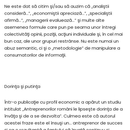
Ne este dat să citim şi/sau să auzim că „analiştii
consideră…”, „economiştii apreciază…”, „specialiştii
afirmă…”, „managerii evaluează…” şi multe alte
asemenea formule care pun pe seama unor întregi
colectivităţi opinii, poziţii, acţiuni individuale şi, în cel mai
bun caz, ale unor grupuri restrânse. Nu este numai un
abuz semantic, ci şi o „metodologie” de manipulare a
consumatorilor de informaţii.
Dorinţa şi putinţa
Într-o publicaţie cu profil economic a apărut un studiu
intitulat „Antreprenorilor români le lipseşte dorinţa de a
învăţa şi de a se dezvolta”. Culmea este că autorul
acestei fraze este el însuşi un… antreprenor de succes
şi ca o rezultantă a faptului că învaţă continuu şi,