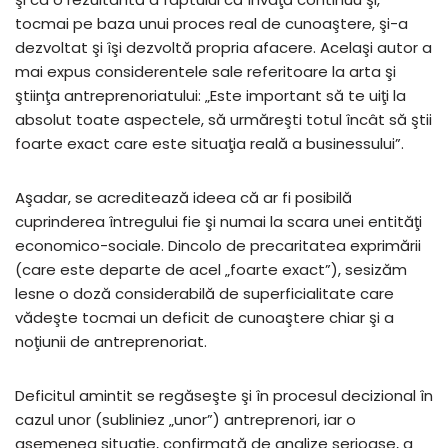
tocmai pe baza unui proces real de cunoaştere, şi-a
dezvoltat şi îşi dezvoltă propria afacere. Acelaşi autor a
mai expus considerentele sale referitoare la arta şi
ştiinţa antreprenoriatului: „Este important să te uiţi la
absolut toate aspectele, să urmăreşti totul încât să ştii
foarte exact care este situaţia reală a businessului”.
Aşadar, se acreditează ideea că ar fi posibilă
cuprinderea întregului fie şi numai la scara unei entităţi
economico-sociale. Dincolo de precaritatea exprimării
(care este departe de acel „foarte exact”), sesizăm
lesne o doză considerabilă de superficialitate care
vădeşte tocmai un deficit de cunoaştere chiar şi a
noţiunii de antreprenoriat.
Deficitul amintit se regăseşte şi în procesul decizional în
cazul unor (subliniez „unor”) antreprenori, iar o
asemenea situaţie, confirmată de analize serioase, a