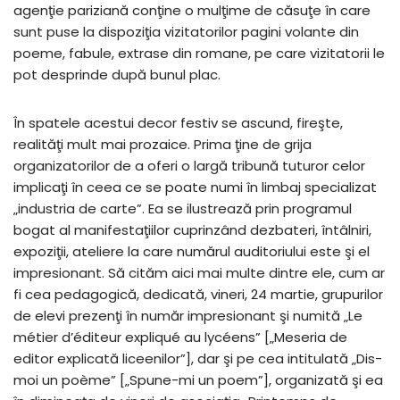
agenţie pariziană conţine o mulţime de căsuţe în care
sunt puse la dispoziţia vizitatorilor pagini volante din
poeme, fabule, extrase din romane, pe care vizitatorii le
pot desprinde după bunul plac.
În spatele acestui decor festiv se ascund, fireşte,
realităţi mult mai prozaice. Prima ţine de grija
organizatorilor de a oferi o largă tribună tuturor celor
implicaţi în ceea ce se poate numi în limbaj specializat
„industria de carte”. Ea se ilustrează prin programul
bogat al manifestaţiilor cuprinzând dezbateri, întâlniri,
expoziţii, ateliere la care numărul auditoriului este şi el
impresionant. Să cităm aici mai multe dintre ele, cum ar
fi cea pedagogică, dedicată, vineri, 24 martie, grupurilor
de elevi prezenţi în număr impresionant şi numită „Le
métier dʼéditeur expliqué au lycéens” [„Meseria de
editor explicată liceenilor”], dar şi pe cea intitulată „Dis-
moi un poème” [„Spune-mi un poem”], organizată şi ea