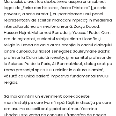
Marocului, a avut loc dezbaterea asupra unui subiect
legat de „Écrire des histoires, écrire lʼHistoire” [„A scrie
povestiri, a scrie Istoria”], cu participarea unui panel
reprezentativ de scriitori marocani implicaţi în medierea
interculturală euro-mediteraneană: Zakya Daoud,
Hassan Najmi, Mohamed Berrada şi Youssef Fadel. Cum
era de aşteptat, subiectul relaţiei dintre filosofie şi
religie în lumea de azi a atras atenția în cadrul dialogului
dintre cunoscutul filosof senegalez Souleymane Bachir,
profesor la Columbia University, şi renumitul profesor de
la Science Po de la Paris, Ali Benmakhlouf, dialog axat pe
tema prezenţei spiritului Luminilor în cultura islamică,
văzută ca unică barieră împotriva fundamentalismului
religios.
Să mai amintim un eveniment conex acestei
manifestaţii pe care l-am împărtăşit în discuţia pe care
am avut-o cu scriitorul şi prietenul meu Yasmina
Khadra. Este vorba de concursul francofon de poezie,