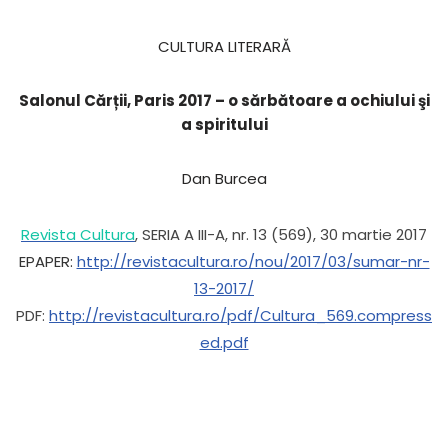
CULTURA LITERARĂ
Salonul Cărții, Paris 2017 – o sărbătoare a ochiului şi
a spiritului
Dan Burcea
Revista Cultura
, SERIA A III-A, nr. 13 (569), 30 martie 2017
EPAPER:
http://revistacultura.ro/nou/2017/03/sumar-nr-
13-2017/
PDF:
http://revistacultura.ro/pdf/Cultura_569.compress
ed.pdf