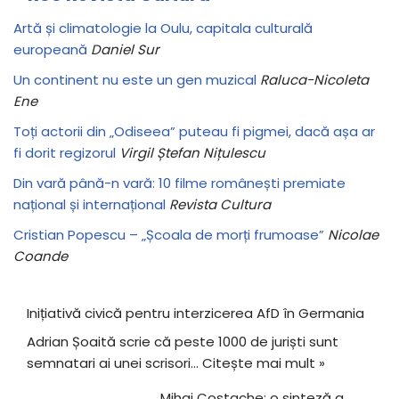
Artă și climatologie la Oulu, capitala culturală
europeană
Daniel Sur
Un continent nu este un gen muzical
Raluca-Nicoleta
Ene
Toți actorii din „Odiseea” puteau fi pigmei, dacă așa ar
fi dorit regizorul
Virgil Ștefan Nițulescu
Din vară până-n vară: 10 filme românești premiate
național și internațional
Revista Cultura
Cristian Popescu – „Școala de morți frumoase”
Nicolae
Coande
Inițiativă civică pentru interzicerea AfD în Germania
Adrian Șoaită scrie că peste 1000 de juriști sunt
semnatari ai unei scrisori…
Citește mai mult »
Mihai Costache: o sinteză a