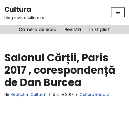
Cultura
Sari
blog.revistacultura.ro
la
conținut
Camera de ecou
Revista
In English
Salonul Cărții, Paris
2017 , corespondență
de Dan Burcea
de
Redacția „Cultura”
6 iulie 2017
Cultura literară