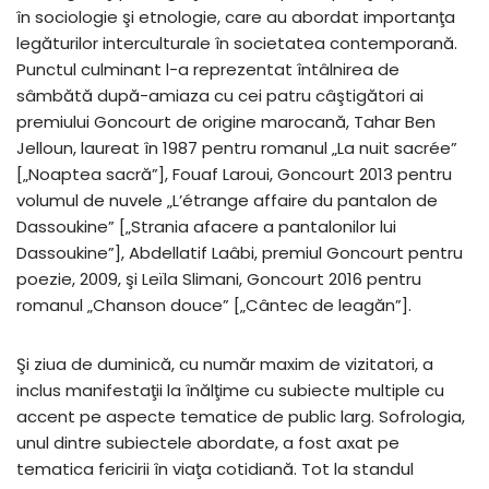
în sociologie şi etnologie, care au abordat importanţa
legăturilor interculturale în societatea contemporană.
Punctul culminant l-a reprezentat întâlnirea de
sâmbătă după-amiaza cu cei patru câştigători ai
premiului Goncourt de origine marocană, Tahar Ben
Jelloun, laureat în 1987 pentru romanul „La nuit sacrée”
[„Noaptea sacră”], Fouaf Laroui, Goncourt 2013 pentru
volumul de nuvele „L’étrange affaire du pantalon de
Dassoukine” [„Strania afacere a pantalonilor lui
Dassoukine”], Abdellatif Laâbi, premiul Goncourt pentru
poezie, 2009, şi Leïla Slimani, Goncourt 2016 pentru
romanul „Chanson douce” [„Cântec de leagăn”].
Şi ziua de duminică, cu număr maxim de vizitatori, a
inclus manifestaţii la înălţime cu subiecte multiple cu
accent pe aspecte tematice de public larg. Sofrologia,
unul dintre subiectele abordate, a fost axat pe
tematica fericirii în viaţa cotidiană. Tot la standul