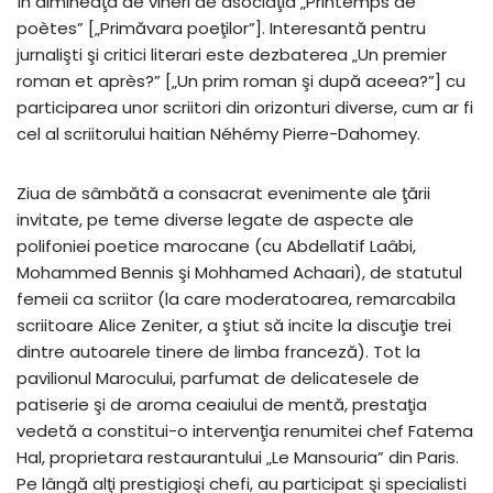
în dimineaţa de vineri de asociaţia „Printemps de
poètes” [„Primăvara poeţilor”]. Interesantă pentru
jurnalişti şi critici literari este dezbaterea „Un premier
roman et après?” [„Un prim roman şi după aceea?”] cu
participarea unor scriitori din orizonturi diverse, cum ar fi
cel al scriitorului haitian Néhémy Pierre-Dahomey.
Ziua de sâmbătă a consacrat evenimente ale ţării
invitate, pe teme diverse legate de aspecte ale
polifoniei poetice marocane (cu Abdellatif Laâbi,
Mohammed Bennis şi Mohhamed Achaari), de statutul
femeii ca scriitor (la care moderatoarea, remarcabila
scriitoare Alice Zeniter, a ştiut să incite la discuţie trei
dintre autoarele tinere de limba franceză). Tot la
pavilionul Marocului, parfumat de delicatesele de
patiserie şi de aroma ceaiului de mentă, prestaţia
vedetă a constitui-o intervenţia renumitei chef Fatema
Hal, proprietara restaurantului „Le Mansouria” din Paris.
Pe lângă alţi prestigioşi chefi, au participat şi specialisti