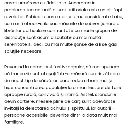
care-i urmăresc cu fidelitate. Ancorarea în
problematica actuală a lumii editoriale este un alt fapt
revelator. Subiecte care mai ieri erau considerate tabu,
cum ar fi ebook-urile sau măsurile de subvenționare a
librăriilor particulare confruntate cu marile grupuri de
distribuţie sunt acum discutate cu mai multă
serenitate şi, deci, cu mai multe şanse de a li se găsi
soluţiile necesare.
Revenind la caracterul festiv-popular, să mai spunem
că francezii sunt ataşaţi într-o măsură surprinzătoare
de acest tip de sărbători care reduc urbanismul şi
hiperconcentrarea populaţiei la o manifestare de talie
aproape rurală, convivială şi intimă. Astfel, standurile
devin cartiere, mesele pline de cărţi sunt adevărate
invitaţii la delectarea ochiului şi spiritului, iar autorii –
persoane accesibile, devenite dintr-o dată mult mai
familiare.