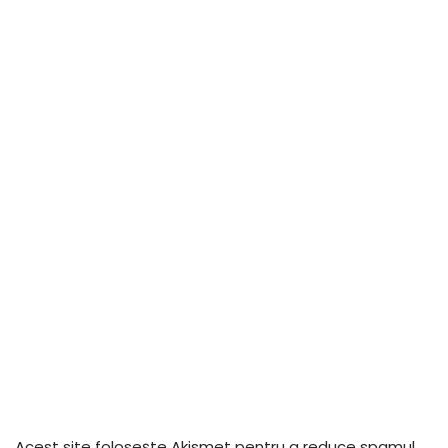
Acest site folosește Akismet pentru a reduce spamul.