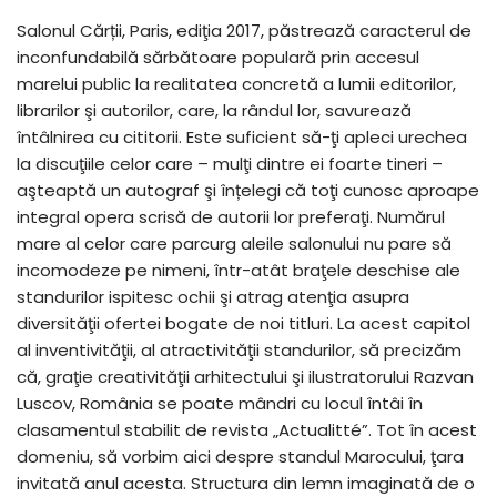
Salonul Cărții, Paris, ediţia 2017, păstrează caracterul de
inconfundabilă sărbătoare populară prin accesul
marelui public la realitatea concretă a lumii editorilor,
librarilor şi autorilor, care, la rândul lor, savurează
întâlnirea cu cititorii. Este suficient să-ţi apleci urechea
la discuţiile celor care – mulţi dintre ei foarte tineri –
aşteaptă un autograf şi înțelegi că toţi cunosc aproape
integral opera scrisă de autorii lor preferaţi. Numărul
mare al celor care parcurg aleile salonului nu pare să
incomodeze pe nimeni, într-atât braţele deschise ale
standurilor ispitesc ochii şi atrag atenţia asupra
diversităţii ofertei bogate de noi titluri. La acest capitol
al inventivităţii, al atractivităţii standurilor, să precizăm
că, graţie creativităţii arhitectului şi ilustratorului Razvan
Luscov, România se poate mândri cu locul întâi în
clasamentul stabilit de revista „Actualitté”. Tot în acest
domeniu, să vorbim aici despre standul Marocului, ţara
invitată anul acesta. Structura din lemn imaginată de o