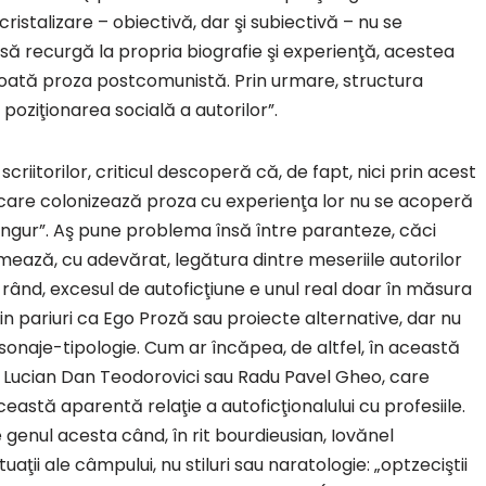
cristalizare – obiectivă, dar şi subiectivă – nu se
i să recurgă la propria biografie şi experienţă, acestea
toată proza postcomunistă. Prin urmare, structura
poziţionarea socială a autorilor”.
criitorilor, criticul descoperă că, de fapt, nici prin acest
i care colonizează proza cu experienţa lor nu se acoperă
singur”. Aş pune problema însă între paranteze, căci
mează, cu adevărat, legătura dintre meseriile autorilor
mul rând, excesul de autoficţiune e unul real doar în măsura
rin pariuri ca Ego Proză sau proiecte alternative, dar nu
onaje-tipologie. Cum ar încăpea, de altfel, în această
cu, Lucian Dan Teodorovici sau Radu Pavel Gheo, care
eastă aparentă relaţie a autoficţionalului cu profesiile.
e genul acesta când, în rit bourdieusian, Iovănel
uaţii ale câmpului, nu stiluri sau naratologie: „optzeciştii