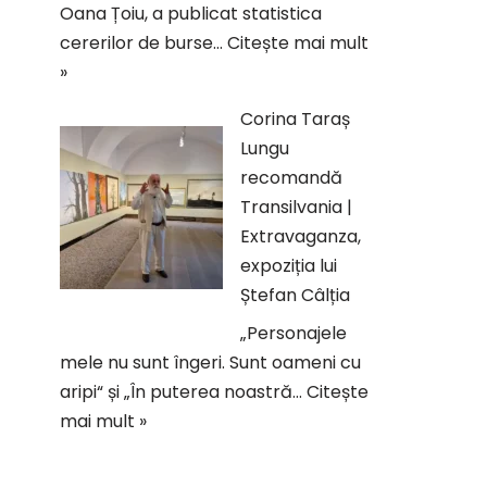
Oana Țoiu, a publicat statistica
cererilor de burse…
Citește mai mult
»
Corina Taraș
Lungu
recomandă
Transilvania |
Extravaganza,
expoziția lui
Ștefan Câlția
„Personajele
mele nu sunt îngeri. Sunt oameni cu
aripi“ și „În puterea noastră…
Citește
mai mult »