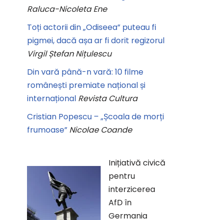
Raluca-Nicoleta Ene
Toți actorii din „Odiseea” puteau fi
pigmei, dacă așa ar fi dorit regizorul
Virgil Ștefan Nițulescu
Din vară până-n vară: 10 filme
românești premiate național și
internațional
Revista Cultura
Cristian Popescu – „Școala de morți
frumoase”
Nicolae Coande
Inițiativă civică
pentru
interzicerea
AfD în
Germania