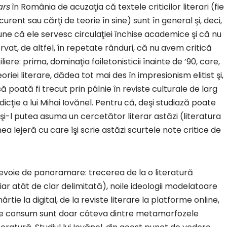
ars
în România de acuzaţia că textele criticilor literari (fie
i curent sau cărţi de teorie în sine) sunt în general şi, deci,
spune că ele servesc circulaţiei închise academice şi că nu
vat, de altfel, în repetate rânduri, că nu avem critică
iliere: prima, dominaţia foiletonisticii înainte de ’90, care,
riei literare, dădea tot mai des în impresionism elitist şi,
poată fi trecut prin pâlnie în reviste culturale de larg
cţie a lui Mihai Iovănel. Pentru că, deşi studiază poate
şi-l putea asuma un cercetător literar astăzi (literatura
a lejeră cu care îşi scrie astăzi scurtele note critice de
nevoie de panoramare: trecerea de la o literatură
iar atât de clar delimitată), noile ideologii modelatoare
rtie la digital, de la reviste literare la platforme online,
i de consum sunt doar câteva dintre metamorfozele