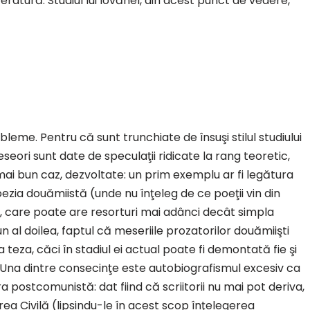
teratură. Studiul lui Iovănel, din acest punct de vedere,
eme. Pentru că sunt trunchiate de însuşi stilul studiului
seori sunt date de speculaţii ridicate la rang teoretic,
 mai bun caz, dezvoltate: un prim exemplu ar fi legătura
ezia douămiistă (unde nu înţeleg de ce poeţii vin din
, care poate are resorturi mai adânci decât simpla
n al doilea, faptul că meseriile prozatorilor douămiişti
teza, căci în stadiul ei actual poate fi demontată fie şi
 „Una dintre consecinţe este autobiografismul excesiv ca
ra postcomunistă: dat fiind că scriitorii nu mai pot deriva,
a Civilă (lipsindu-le în acest scop înţelegerea