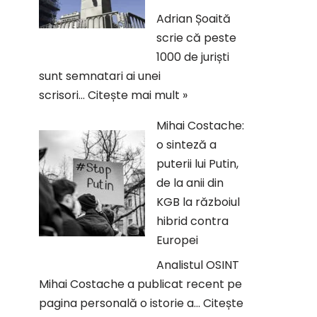
Adrian Șoaită
scrie că peste
1000 de juriști
sunt semnatari ai unei
scrisori…
Citește mai mult »
Mihai Costache:
o sinteză a
puterii lui Putin,
de la anii din
KGB la războiul
hibrid contra
Europei
Analistul OSINT
Mihai Costache a publicat recent pe
pagina personală o istorie a…
Citește