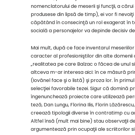
nomenclatorului de meserii şi funcţii, a cărui 
produsese din lipsă de timp), ei vor fi nevoiţ
căpătând în consecinţă un rol exagerat în 
socială a personajelor va depinde decisiv de 
Mai mult, după ce face inventarul meseriilor s
caracter al profesioniştilor din alte domeni
„realitatea pe care Balzac o făcea de unul 
altceva m-ar interesa aici: în ce măsură pri
(Iovănel face şi o listă) şi proza lor. În pri
selecţiei favorabile tezei. Sigur că domină p
îngenunchează proiecte care utilizează pers
teză, Dan Lungu, Florina Ilis, Florin Lăzăres
creează tipologii diverse în contratimp cu ac
Altfel însă (mult mai bine) stau observaţii d
argumentează prin ocupaţii ale scriitorilor sit