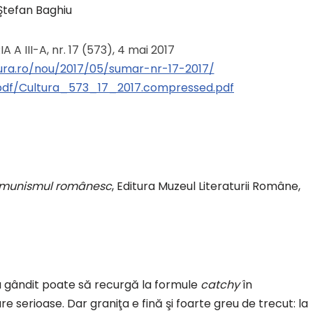
Ştefan Baghiu
RIA A III-A, nr. 17 (573), 4 mai 2017
tura.ro/nou/2017/05/sumar-nr-17-2017/
o/pdf/Cultura_573_17_2017.compressed.pdf
stcomunismul românesc
, Editura Muzeul Literaturii Române,
s-au gândit poate să recurgă la formule
catchy
în
e serioase. Dar graniţa e fină şi foarte greu de trecut: la