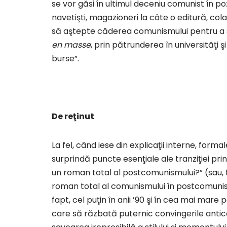
se vor găsi în ultimul deceniu comunist în pozi
navetişti, magazioneri la câte o editură, colab
să aştepte căderea comunismului pentru a se
en masse
, prin pătrunderea în universităţi 
burse”.
De reţinut
La fel, când iese din explicaţii interne, forma
surprindă puncte esenţiale ale tranziţiei pr
un roman total al postcomunismului?” (sau, f
roman total al comunismului în postcomunis
fapt, cel puţin în anii ’90 şi în cea mai mare
care să răzbată puternic convingerile antico