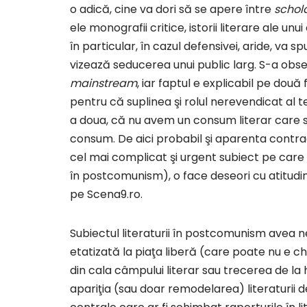
o adică, cine va dori să se apere între
schol
ele monografii critice, istorii literare ale unu
în particular, în cazul defensivei, aride, va 
vizează seducerea unui public larg. S-a obser
mainstream
, iar faptul e explicabil pe două f
pentru că suplinea şi rolul nerevendicat al teo
a doua, că nu avem un consum literar care să 
consum. De aici probabil şi aparenta contradi
cel mai complicat şi urgent subiect pe care 
în postcomunism), o face deseori cu atitudine
pe Scena9.ro.
Subiectul literaturii în postcomunism avea 
etatizată la piaţa liberă (care poate nu e ch
din cala câmpului literar sau trecerea de la hâ
apariţia (sau doar remodelarea) literaturi