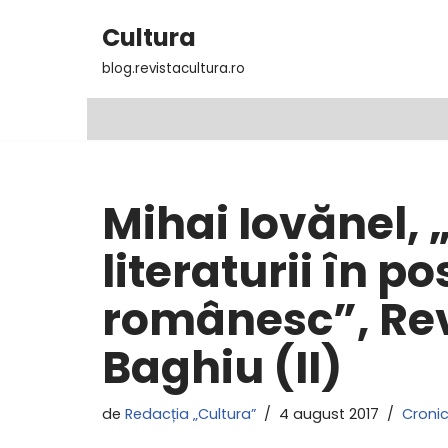
Cultura
Sari
blog.revistacultura.ro
la
conținut
Mihai Iovănel, 
literaturii în 
românesc”, Rev
Baghiu (II)
de
Redacția „Cultura”
4 august 2017
Cronic