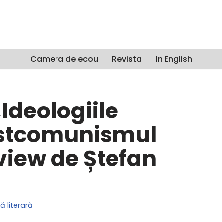
Camera de ecou
Revista
In English
„Ideologiile
postcomunismul
iew de Ștefan
ă literară