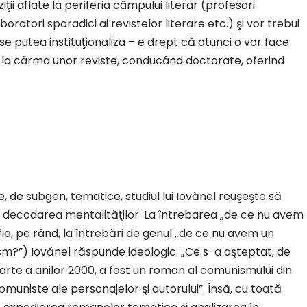
ţii aflate la periferia câmpului literar (profesori
oratori sporadici ai revistelor literare etc.) şi vor trebui
 putea instituţionaliza – e drept că atunci o vor face
şi la cârma unor reviste, conducând doctorate, oferind
le, de subgen, tematice, studiul lui Iovănel reuşeşte să
in decodarea mentalităţilor. La întrebarea „de ce nu avem
ie, pe rând, la întrebări de genul „de ce nu avem un
m?”) Iovănel răspunde ideologic: „Ce s-a aşteptat, de
 parte a anilor 2000, a fost un roman al comunismului din
muniste ale personajelor şi autorului”. Însă, cu toată