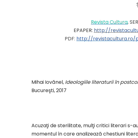
Revista Cultura
, SE
EPAPER:
http://revistacul
PDF:
http://revistacultura.r
Mihai Iovănel,
Ideologiile literaturii în po
Bucureşti, 2017
Acuzaţi de sterilitate, mulţi critici literari 
momentul în care analizează chestiuni literar