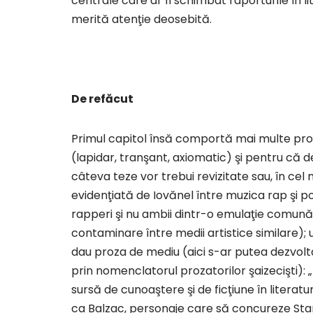
centrale care ar fi schimbat raporturile în li
merită atenţie deosebită.
De refăcut
Primul capitol însă comportă mai multe probl
(lapidar, tranşant, axiomatic) şi pentru că de
câteva teze vor trebui revizitate sau, în cel
evidenţiată de Iovănel între muzica rap şi po
rapperi şi nu ambii dintr-o emulaţie comună
contaminare între medii artistice similare); u
dau proza de mediu (aici s-ar putea dezvolta 
prin nomenclatorul prozatorilor şaizecişti):
sursă de cunoaştere şi de ficţiune în literatu
ca Balzac, personaje care să concureze Stare