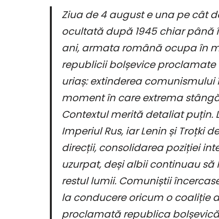
Ziua de 4 august e una pe cât de
ocultată după 1945 chiar până î
ani, armata română ocupa în m
republicii bolșevice proclamate 
uriaș: extinderea comunismului î
moment în care extrema stângă 
Contextul merită detaliat puțin. 
Imperiul Rus, iar Lenin și Troțk
direcții, consolidarea poziției i
uzurpat, deși albii continuau să 
restul lumii. Comuniștii încerca
la conducere oricum o coaliție de
proclamată republica bolșevică. Î