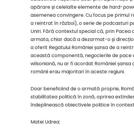
apărare și celelalte elemente de hard-powe
asemenea convingere. Cu focus pe primul ră
a reintrat în război), o serie de podcasturi p
Uniri. Fără contextul special că, prin Pacea
armata, chiar dacă a dezarmat-o și direcțione
a oferit Regatului României șansa de a reintr
această componentă, negocierile de pace de l
wilsoniană, nu ar fi acordat României șansa d
românii erau majoritari în aceste regiuni.
Doar beneficiind de o armată proprie, Român
stabilitatea politică în zonă, oprirea extinderi
îndeplinească obiectivele politice în context
Matei Udrea: