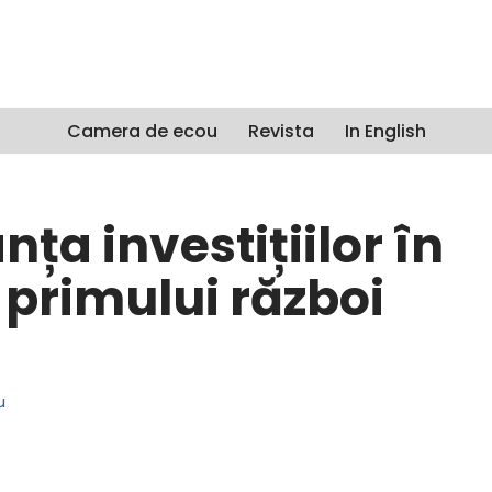
Camera de ecou
Revista
In English
ța investițiilor în
 primului război
u