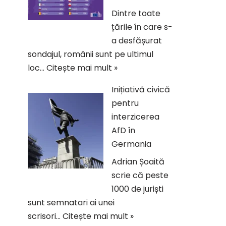
Dintre toate
țările în care s-
a desfășurat
sondajul, românii sunt pe ultimul
loc…
Citește mai mult »
Inițiativă civică
pentru
interzicerea
AfD în
Germania
Adrian Șoaită
scrie că peste
1000 de juriști
sunt semnatari ai unei
scrisori…
Citește mai mult »