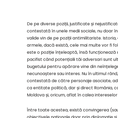
De pe diverse poziții, justificate și nejustifi
contestată în unele medii sociale, nu doar în 
valide vin de pe poziții antimilitariste. Isto
armele, dacă există, cele mai multe vor fi fol
este o poziție înțeleaptă, însă funcționează d
pacifist când potențialii tăi adversari sunt ult
bugetului pentru apărare vine din neînțelege
necunoaștere sau interes. Nu în ultimul rând
contestată de către personaje asociate, ades
ca entitate politică, dar și direct România, 
Moldova și, oricum, aflat în calea intereselo
Între toate acestea, există convingerea (sa
obiectivele naționale doar prin diplomație și 