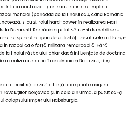
r. Istoria contrazice prin numeroase exemple o
zboi mondial (perioada de la finalul său, când România
unctează, zi cu zi, rolul hard-power în realizarea Marii
 de la București, România a putut să nu-și demobilizeze
at-o spre alte tipuri de activități decât cele militare, i-
a în război ca o forță militară remarcabilă. Fără
a finalul războiului, chiar dacă influențate de doctrina
e a realiza unirea cu Transilvania și Bucovina, deși
ia a reușit să devină o forță care poate asigura
i revoluțiilor bolșevice și, în cele din urmă, a putut să-și
ul colapsului Imperiului Habsburgic.