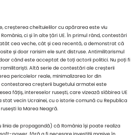
cate, creșterea cheltuielilor cu apărarea este viu
România, ci și în alte țări UE. În primul rând, contestări
ria, atât cea veche, cât și cea recentă, a demonstrat că
osite și doar rarisim ele sunt distruse. Antimilitarismul
oar când este acceptat de toți actorii politici. Nu poți fi
ramilitariști. Altă serie de contestări ale creșterii
rea pericolelor reale, minimalizarea lor din
, contestarea creșterii bugetului armatei este
ea fățiș, intereselor rusești, care vizează slăbirea UE
ca stat vecin Ucrainei, cu o istorie comună cu Republica
r rusești la Marea Neagră.
u linia de propagandă) că România își poate realiza
soft-power, fără a fi necesare investiții masive în