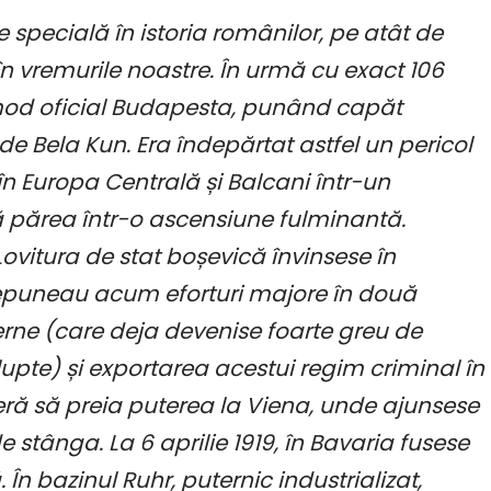
 specială în istoria românilor, pe atât de
n vremurile noastre. În urmă cu exact 106
od oficial Budapesta, punând capăt
de Bela Kun. Era îndepărtat astfel un pericol
n Europa Centrală și Balcani într-un
părea într-o ascensiune fulminantă.
Lovitura de stat boșevică învinsese în
i depuneau acum eforturi majore în două
nterne (care deja devenise foarte greu de
lupte) și exportarea acestui regim criminal în
seră să preia puterea la Viena, unde ajunsese
 stânga. La 6 aprilie 1919, în Bavaria fusese
n bazinul Ruhr, puternic industrializat,