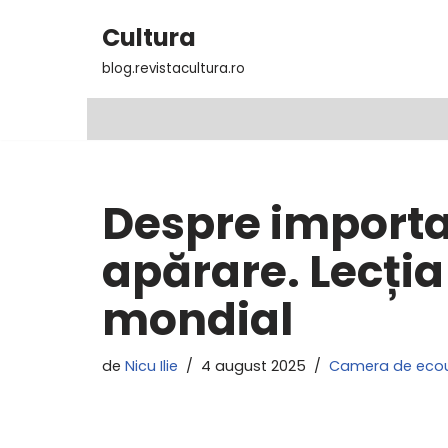
Cultura
Sari
blog.revistacultura.ro
la
conținut
Despre importan
apărare. Lecția
mondial
de
Nicu Ilie
4 august 2025
Camera de eco