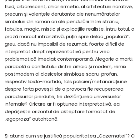
fluid, arborescent, chiar ermetic, al arhitecturii narative,
precum și valențele derutante ale nenumăratelor
simboluri din roman ori ale pendulării între straniu,
fabulos, magic, mistic și explicațiile realiste. Întru totul, o
proză marcat intranzitivă, puțin spre deloc „populară”,
greu, dacă nu imposibil de rezumat, foarte dificil de
interpretat drept reprezentativă pentru vreo
problematică imediat contemporană. Alegorie a morții,
parabolă a conflictului dintre arhaic și modern, remix
postmodern al clasicelor simbioze sacru-profan,
respectiv libido-mortido, fals policier/metanarațiune
despre forța poveștii de a provoca fie recuperarea
paradisurilor pierdute, fie dezlănțuirea universurilor
infernale? Oricare ar fi opțiunea interpretativă, ea
depășește orizontul de așteptare formatat de
„egoproza” autohtonă.
Și atunci cum se justifică popularitatea „Cazematei”? O