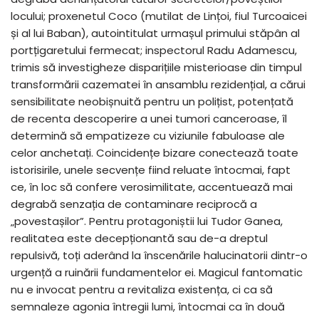
locului; proxenetul Coco (mutilat de Lințoi, fiul Turcoaicei
și al lui Baban), autointitulat urmașul primului stăpân al
portțigaretului fermecat; inspectorul Radu Adamescu,
trimis să investigheze disparițiile misterioase din timpul
transformării cazematei în ansamblu rezidențial, a cărui
sensibilitate neobișnuită pentru un polițist, potențată
de recenta descoperire a unei tumori canceroase, îl
determină să empatizeze cu viziunile fabuloase ale
celor anchetați. Coincidențe bizare conectează toate
istorisirile, unele secvențe fiind reluate întocmai, fapt
ce, în loc să confere verosimilitate, accentuează mai
degrabă senzația de contaminare reciprocă a
„povestașilor”. Pentru protagoniștii lui Tudor Ganea,
realitatea este decepționantă sau de-a dreptul
repulsivă, toți aderând la înscenările halucinatorii dintr-o
urgență a ruinării fundamentelor ei. Magicul fantomatic
nu e invocat pentru a revitaliza existența, ci ca să
semnaleze agonia întregii lumi, întocmai ca în două