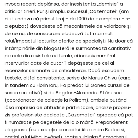
invoca recent deplânsa, dar inexistenta „demisie” a
criticilor tineri. Pur și simplu, succesul „Cazematei” (am
citit undeva că primul tiraj – de 1000 de exemplare – s-
a epuizat) dovedește că mecanismele de valorizare și,
de ce nu, de consacrare eludează tot mai mult
rolul/impactul lecturilor oferite de specialiști. Nu doar că
întâmpinările din blogosferă le surmontează cantitativ
pe cele din revistele culturale, ci inclusiv numărul
interviurilor date de autor îl depășește pe cel al
recenziilor semnate de critici literari. Dacă excludem
textele, altfel consistente, scrise de Marius Chivu (care,
în tandem cu Florin Iaru, i-a predat lui Ganea cursuri de
scriere creativă) și de Bogdan-Alexandru Stănescu
(coordonator de colecție la Polirom), ambele putând
lăsa impresia de atitudine părtinitoare, analize propriu-
zis profesioniste dedicate „Cazematei” aproape că pot
fi numărate pe degetele de la o mână. Preponderent
elogioase (cu excepția cronicii lui Alexandru Budac și,
parțial, a lui Mihai Iovănel), toate subliniază caracterul