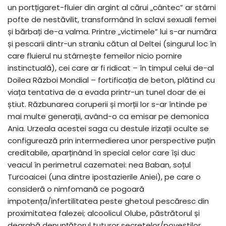
un portțigaret-fluier din argint al cărui „cântec” ar stârni
pofte de nestăvilit, transformând în sclavi sexuali femei
și bărbați de-a valma. Printre „victimele” lui s-ar număra
și pescarii dintr-un straniu cătun al Deltei (singurul loc în
care fluierul nu stârnește femeilor nicio pornire
instinctuală), cei care ar fi ridicat – în timpul celui de-al
Doilea Război Mondial – fortificația de beton, plătind cu
viața tentativa de a evada printr-un tunel doar de ei
știut. Răzbunarea coruperii și morții lor s-ar întinde pe
mai multe generații, având-o ca emisar pe demonica
Ania. Urzeala acestei saga cu destule irizații oculte se
configurează prin intermedierea unor perspective puțin
creditabile, aparținând în special celor care își duc
veacul în perimetrul cazematei: nea Baban, soțul
Turcoaicei (una dintre ipostazierile Aniei), pe care o
consideră o nimfomană ce pogoară
impotența/infertilitatea peste ghetoul pescăresc din
proximitatea falezei; alcoolicul Olube, păstrătorul și
degrabă denunțătorul tuturor secretelor/poveștilor