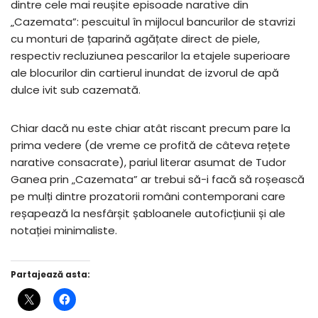
dintre cele mai reușite episoade narative din
„Cazemata”: pescuitul în mijlocul bancurilor de stavrizi
cu monturi de țaparină agățate direct de piele,
respectiv recluziunea pescarilor la etajele superioare
ale blocurilor din cartierul inundat de izvorul de apă
dulce ivit sub cazemată.
Chiar dacă nu este chiar atât riscant precum pare la
prima vedere (de vreme ce profită de câteva rețete
narative consacrate), pariul literar asumat de Tudor
Ganea prin „Cazemata” ar trebui să-i facă să roșească
pe mulți dintre prozatorii români contemporani care
reșapează la nesfârșit șabloanele autoficțiunii și ale
notației minimaliste.
Partajează asta: