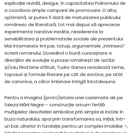
explicație rezidă, desigur, în capacitatea Poliromului de
a coordona ample campanii de promovare. O alta,
optimistă, ar putea fi dată de maturizarea publicului
românesc de literatură, tot mai dispus să aprecieze
experimente narative inedite, neaderente la
sensibilitatea și problematicile sociale ale prezentului.
Mai întemeiate îmi par, totuși, argumentele „intrinseci”
scrierii romanului. Dovedind o bună cunoaștere a
direcțiilor de evoluție a prozei românești de astăzi
și/sau fiind bine sfătuit, Tudor Ganea reciclează teme,
toposuri și formule literare pe cât de exotice, pe atât
de canonice, a căror îmbinare intrigă întotdeauna.
Pentru a imagina (proto)istoria unei cazemate de pe
faleza Mării Negre – construcție oricum fertilă
multiplelor deschideri simbolice prin simpla ei incizie în
buza naturalului, apoi prin transformarea sa, inițial, într-
un bar, ulterior în fundație pentru un complex imobiliar –,