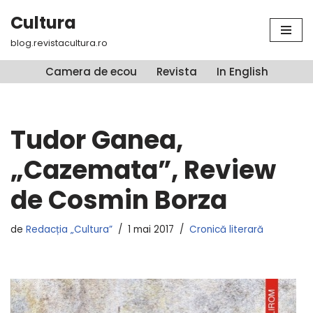
Cultura
Sari
blog.revistacultura.ro
la
conținut
Camera de ecou
Revista
In English
Tudor Ganea,
„Cazemata”, Review
de Cosmin Borza
de
Redacția „Cultura”
1 mai 2017
Cronică literară