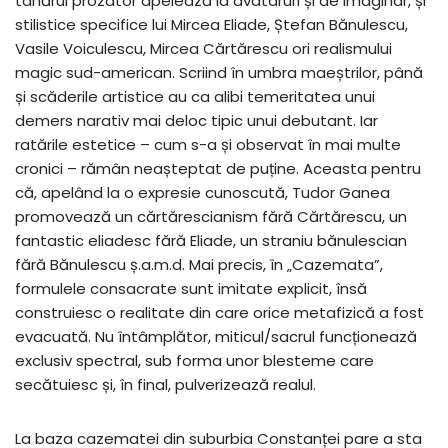
tânărul prozator apelează la avataruri și de imaginar, și
stilistice specifice lui Mircea Eliade, Ștefan Bănulescu,
Vasile Voiculescu, Mircea Cărtărescu ori realismului
magic sud-american. Scriind în umbra maeștrilor, până
și scăderile artistice au ca alibi temeritatea unui
demers narativ mai deloc tipic unui debutant. Iar
ratările estetice – cum s-a și observat în mai multe
cronici – rămân neașteptat de puține. Aceasta pentru
că, apelând la o expresie cunoscută, Tudor Ganea
promovează un cărtărescianism fără Cărtărescu, un
fantastic eliadesc fără Eliade, un straniu bănulescian
fără Bănulescu ș.a.m.d. Mai precis, în „Cazemata”,
formulele consacrate sunt imitate explicit, însă
construiesc o realitate din care orice metafizică a fost
evacuată. Nu întâmplător, miticul/sacrul funcționează
exclusiv spectral, sub forma unor blesteme care
secătuiesc și, în final, pulverizează realul.
La baza cazematei din suburbia Constanței pare a sta