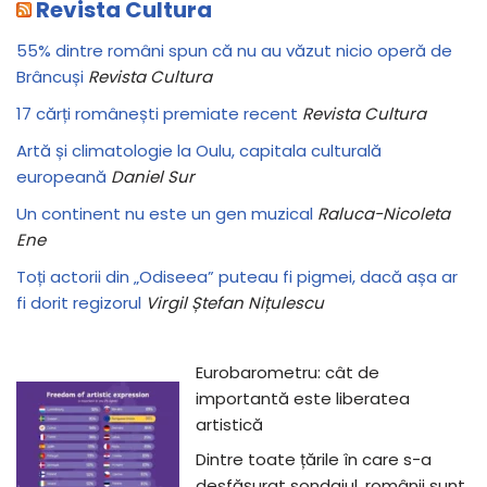
Revista Cultura
55% dintre români spun că nu au văzut nicio operă de
Brâncuși
Revista Cultura
17 cărți românești premiate recent
Revista Cultura
Artă și climatologie la Oulu, capitala culturală
europeană
Daniel Sur
Un continent nu este un gen muzical
Raluca-Nicoleta
Ene
Toți actorii din „Odiseea” puteau fi pigmei, dacă așa ar
fi dorit regizorul
Virgil Ștefan Nițulescu
Eurobarometru: cât de
importantă este liberatea
artistică
Dintre toate țările în care s-a
desfășurat sondajul, românii sunt