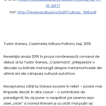
10-2017/
PDF:
http://revistacultura.ro/pdf/Cultura_566.pdf
Tudor Ganea,
Cazemata
, Editura Polirom, Iași, 2016
Revelația anului 2016 în proza românească, romanul de
debut al lui Tudor Ganea, „Cazemata”, prilejuiește o
discuție cu bătaie mai lungă despre metamorfozele din
ultimii ani ale câmpului cultural autohton.
Receptarea cărții lui Ganea scoate în relief – poate mai
limpede decât în alte cazuri – o schimbare de
paradigmă. Nu aș pune-o neapărat pe seama așa-
zisei „crize” a cronicii literare și cu atât mai puțin aș